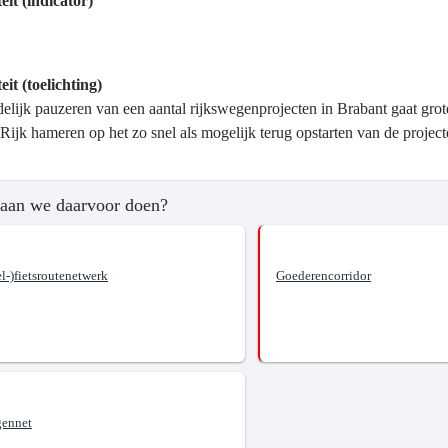
eit (indicator)
eit (toelichting)
?
jdelijk pauzeren van een aantal rijkswegenprojecten in Brabant gaat gr
t Rijk hameren op het zo snel als mogelijk terug opstarten van de projec
aan we daarvoor doen?
l-)fietsroutenetwerk
Goederencorridor
aar
tssysteem.
ennet