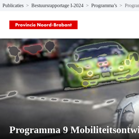
Publicaties
>
Bestuursrapportage I-2024
>
Programma’s
>
Progra
Naar hoofdinhoud
Programma 9 Mobiliteitsontw