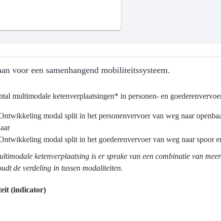
an voor een samenhangend mobiliteitssysteem.
ntal multimodale ketenverplaatsingen* in personen- en goederenvervoer
Ontwikkeling modal split in het personenvervoer van weg naar openbaar 
jaar
ma
Ontwikkeling modal split in het goederenvervoer van weg naar spoor en
ultimodale ketenverplaatsing is er sprake van een combinatie van mee
tsontwikkeling
oudt de verdeling in tussen modaliteiten.
eit (indicator)
?