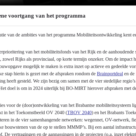
ne voortgang van het programma
atie van de ambities van het programma Mobiliteitsontwikkeling kent ee
rprioritering van het mobiliteitsfonds van het Rijk en de aanhoudende st
, zowel Rijks als provinciaal, op korte termijn onzeker. Om de impact hi
wopgave mogelijk te maken is extra inzet op actieve en gedeelde vormen
ke stap hierin is gezet met de afspraken rondom de
Brainportdeal
en de 
twikkeling
ng heeft gesteld. We zijn bezig om samen met de vier stedelijke regio
Het doel is om in 2024 uiterlijk bij BO-MIRT hierover afspraken met d
es voor de (door)ontwikkeling van het Brabantse mobiliteitssysteem lig
kt in het Toekomstbeeld OV 2040 (
TBOV 2040
) en het Brabants Toek
teren in de vier samenhangende netwerken: wegennet, OV-netwerk, fi
ke bouwstenen van de op te stellen MMMP’s. Bij een aantal infrastructu
tof. De vertragingen en de aanpassingen in de projecten (o.a. inzet elektr