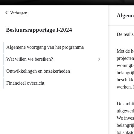
Verbergen
Algeme
Bestuursrapportage I-2024
Terug
De realis
naar
Algemene voortgang van het programma
navigatie
Met de he
-
projecten
Wat willen we bereiken?
Programma
woningbou
9
Ontwikkelingen en onzekerheden
belangrij
Mobiliteitson
beschikki
Financieel overzicht
-
werken. 
Algemene
voortgang
De ambiti
van
uitgewer
het
We inves
programma
belangrij
tot stiks