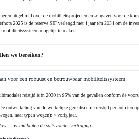
meren uitgebreid over de mobiliteitsprojecten en -opgaven voor de kom
efnota 2025 is de reserve SIF verlengd met 4 jaar t/m 2034 om de inve
e mobiliteitssysteem mogelijk te maken.
llen we bereiken?
an voor een robuust en betrouwbaar mobiliteitssysteem.
ltimodale) reistijd is in 2030 in 95% van de gevallen conform de voors
De ontwikkeling van de werkelijke gerealiseerde reistijd per auto ten o
wegen, naar typen wegen): < vorig jaar.
twikkeling
ma
low = reistijd buiten de spits zonder vertraging.
tsontwikkeling