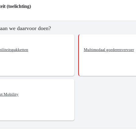
eit (toelichting)
aan we daarvoor doen?
ngend
tssysteem.
iliteitspakketten
Multimodaal goederenvervoer
rt Mobility