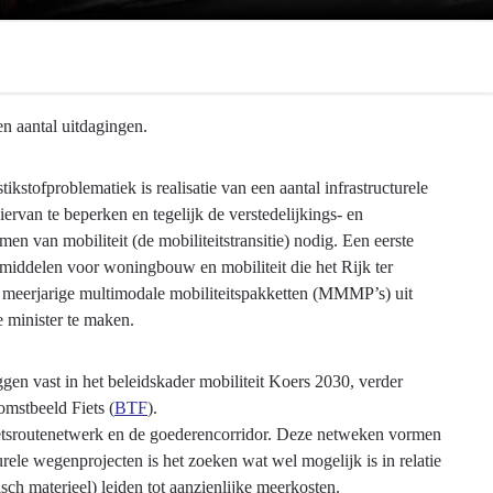
n aantal uitdagingen.
ikstofproblematiek is realisatie van een aantal infrastructurele
ervan te beperken en tegelijk de verstedelijkings- en
 van mobiliteit (de mobiliteitstransitie) nodig. Een eerste
middelen voor woningbouw en mobiliteit die het Rijk ter
’s meerjarige multimodale mobiliteitspakketten (MMMP’s) uit
e minister te maken.
gen vast in het beleidskader mobiliteit Koers 2030, verder
omstbeeld Fiets (
BTF
).
etsroutenetwerk en de goederencorridor. Deze netweken vormen
rele wegenprojecten is het zoeken wat wel mogelijk is in relatie
isch materieel) leiden tot aanzienlijke meerkosten.