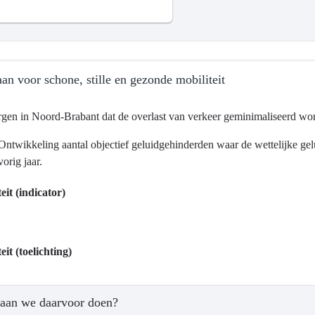
an voor schone, stille en gezonde mobiliteit
gen in Noord-Brabant dat de overlast van verkeer geminimaliseerd wordt 
Ontwikkeling aantal objectief geluidgehinderden waar de wettelijke g
vorig jaar.
ma
eit (indicator)
tsontwikkeling
eit (toelichting)
?
aan we daarvoor doen?