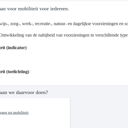
an voor mobiliteit voor iedereen.
ijs-, zorg-, werk-, recreatie-, natuur- en dagelijkse voorzieningen en s
Ontwikkeling van de nabijheid van voorzieningen in verschillende type 
ma
eit (indicator)
tsontwikkeling
eit (toelichting)
aan we daarvoor doen?
?
gang tot mobiliteit