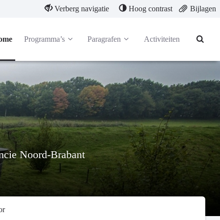
Verberg navigatie
Hoog contrast
Bijlagen
ome
Programma’s
Paragrafen
Activiteiten
incie Noord-Brabant
or