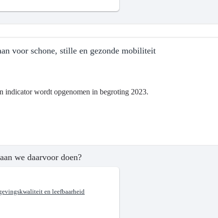
an voor schone, stille en gezonde mobiliteit
n indicator wordt opgenomen in begroting 2023.
ma
tsontwikkeling
aan we daarvoor doen?
evingskwaliteit en leefbaarheid
?