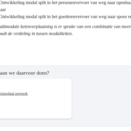
ma
Ontwikkeling modal split in het personenvervoer van weg naar openbaar 
jaar
tsontwikkeling
Ontwikkeling modal split in het goederenvervoer van weg naar spoor en
ultimodale ketenverplaatsing is er sprake van een combinatie van mee
oudt de verdeling in tussen modaliteiten.
?
aan we daarvoor doen?
ngend
timodaal netwerk
tssysteem.