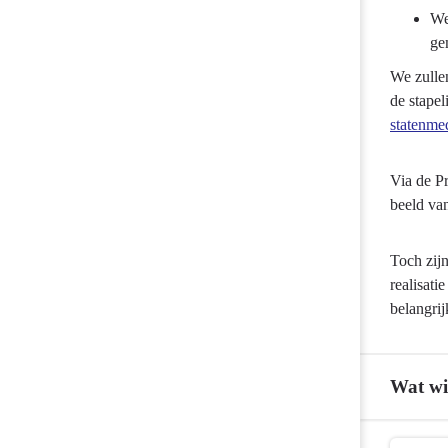
We
ge
We zullen
de stape
statenme
Via de Pr
beeld va
Toch zij
realisati
belangri
Wat wi