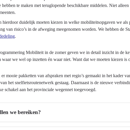
 hebben te maken met teruglopende beschikbare middelen. Niet alleen bi
meenten.
 hierdoor duidelijk moeten kiezen in welke mobiliteitsopgaven we als p
ling van risico’s in de afweging meegenomen worden. We hebben de Sta
dedeling
.
ogrammering Mobiliteit in de zomer geven we in detail inzicht in de k
n waar we wel op inzetten én waar niet. Want dat we moeten kiezen is o
n er mooie pakketten van afspraken met regio’s gemaakt in het kader v
e van het snelfietsroutenetwerk gestaag. Daarnaast is de nieuwe verbi
jke schakel aan het provinciale wegennet toegevoegd.
llen we bereiken?