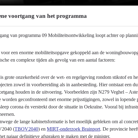
ne voortgang van het programma
gang van programma 09 Mobiliteitsontwikkeling loopt achter op planni
 voor een enorme mobiliteitsopgave gekoppeld aan de woningbouwopg
ische en complexe tijden als gevolg van een aantal factoren:
 is grote onzekerheid over de wet- en regelgeving rondom stikstof en het
twikkeling
ojecten zowel in voorbereiding als in aanbesteding. Hier ontstaat een d
ortgang houden in de uitvoering. Voorbeelden zijn N279 Veghel – Ast
 worden geconfronteerd met enorme prijsstijgingen, zowel in lopende pr
sleep corona én verstrekt door de situatie in Oekraïne. Vooral bij infrast
heersen.
nwege de lange kabinetsformatie is het moeilijk gebleken om al concr
2040 (
TBOV2040
) en
MIRT-onderzoek Brainport
. De provincie hee
 het najaar definitieve afspraken te maken met de minister.