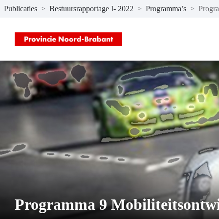
Publicaties
>
Bestuursrapportage I- 2022
>
Programma’s
>
Progra
Naar hoofdinhoud
Programma 9 Mobiliteitsontw