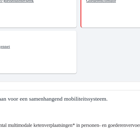
l-)fietsroutenetwerk
Goederencorridor
aar
tssysteem.
ennet
an voor een samenhangend mobiliteitssysteem.
ntal multimodale ketenverplaatsingen* in personen- en goederenvervoer