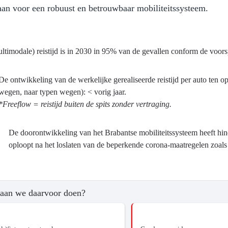
an voor een robuust en betrouwbaar mobiliteitssysteem.
ltimodale) reistijd is in 2030 in 95% van de gevallen conform de voors
twikkeling
ma
De ontwikkeling van de werkelijke gerealiseerde reistijd per auto ten o
wegen, naar typen wegen): < vorig jaar.
tsontwikkeling
*Freeflow = reistijd buiten de spits zonder vertraging.
De doorontwikkeling van het Brabantse mobiliteitssysteem heeft hinde
oploopt na het loslaten van de beperkende corona-maatregelen zoals
?
aan we daarvoor doen?