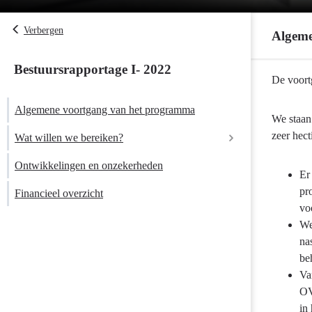
Verbergen
Algeme
Bestuursrapportage I- 2022
Terug
De voort
naar
Algemene voortgang van het programma
navigatie
We staan
-
zeer hect
Wat willen we bereiken?
Programma
9
Ontwikkelingen en onzekerheden
Er
Mobiliteitson
pr
Financieel overzicht
-
vo
Algemene
We
voortgang
na
van
be
het
Va
programma
OV
in