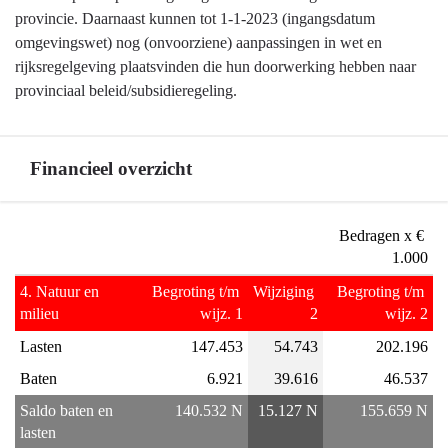
provincie. Daarnaast kunnen tot 1-1-2023 (ingangsdatum
omgevingswet) nog (onvoorziene) aanpassingen in wet en
rijksregelgeving plaatsvinden die hun doorwerking hebben naar
provinciaal beleid/subsidieregeling.
Financieel overzicht
Terug
Bedragen x € 
naar
1.000
navigatie
4. Natuur en 
Begroting t/m 
Wijziging 
Begroting t/m 
-
milieu
wijz. 1
2
wijz. 2
Programma
Lasten
147.453
54.743
202.196
4
Natuur
Baten
6.921
39.616
46.537
en
Saldo baten en 
140.532 N
15.127 N
155.659 N
milieu
lasten
-