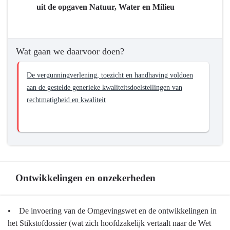
4
uit de opgaven Natuur, Water en Milieu
Natuur
en
milieu
Wat gaan we daarvoor doen?
-
Wat
De vergunningverlening, toezicht en handhaving voldoen
willen
aan de gestelde generieke kwaliteitsdoelstellingen van
we
rechtmatigheid en kwaliteit
bereiken?
-
Vergunningverlening,
Toezicht
en
Handhaving
(VTH)
Ontwikkelingen en onzekerheden
leveren
een
Terug
• De invoering van de Omgevingswet en de ontwikkelingen in
bijdrage
naar
het Stikstofdossier (wat zich hoofdzakelijk vertaalt naar de Wet
aan