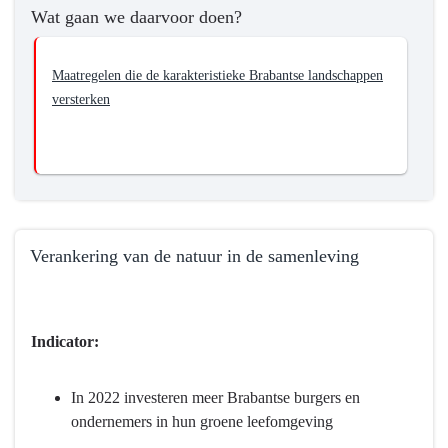
Wat gaan we daarvoor doen?
Maatregelen die de karakteristieke Brabantse landschappen
versterken
Verankering van de natuur in de samenleving
Terug
naar
navigatie
Indicator:
-
Programma
In 2022 investeren meer Brabantse burgers en
4
ondernemers in hun groene leefomgeving
Natuur