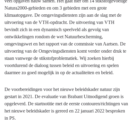
programma
veel opgaven nauw samen. Het gaat hier om 14 stikstofgevoelige
Natura2000-gebieden en om 3 gebieden met een grote
klimaatopgave. De omgevingsdiensten zijn aan de slag met de
uitvoering van de VTH-opdracht. De uitvoering van VTH
bevindt zich in een dynamisch speelveld als gevolg van
ontwikkelingen rondom de wet Natuurbescherming,
omgevingswet en het rapport van de commissie van Aartsen. De
uitvoering van de Omgevingsdiensten komt verder onder druk te
staan vanwege de stikstofproblematiek. Wij zoeken hierbij
voortdurend de dialoog tussen beleid en uitvoering en spelen
daarmee zo goed mogelijk in op de actualiteiten en beleid.
De voorbereidingen voor het nieuwe beleidskader natuur zijn
gestart in 2021. De evaluatie van Brabant Uitnodigend groen is
opgeleverd. De startnotitie met de eerste contouren/richtingen van
het nieuwe beleidskader is gereed en 22 januari 2022 besproken
in PS.