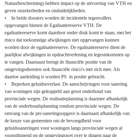
navigatie
Natuurbescherming) hebben impact op de uitvoering van VTH en
een
-
geven onzekerheden en onduidelijkheden.
gezonde
Programma
• In beide dossiers worden de incidentele tegenvallers
fysieke
4
opgevangen binnen de Egalisatiereserve VTH. De
leefomgeving
Natuur
egalisatiereserve komt daardoor onder druk komt te staan, met het
en
en
risico dat toekomstige afwijkingen niet opgevangen kunnen
daarmee
milieu
worden door de egalisatiereserve. De egalisatiereserve dient de
een
-
jaarlijkse afwijkingen in opdrachtverlening en legesinkomsten op
bijdrage
Ontwikkelingen
te vangen. Daarnaast brengt de financiële positie van de
aan
en
omgevingsdiensten ook financiële risico's met zich mee. Als
een
onzekerheden
daartoe aanleiding is worden PS in positie gebracht.
goed
• Beperken geluidsoverlast. De aanschrijvingen voor sanering
werk-
van woningen zijn gekoppeld aan groot onderhoud van
en
provinciale wegen. De realisatieplanning is daarmee afhankelijk
leefklimaat.
van de onderhoudsplanning rondom provinciale wegen. De
omvang van de pre-saneringsopgave is daarnaast afhankelijk van
de keuze van gemeenten om de bevoegdheid voor
geluidssaneringen voor woningen langs provinciale wegen al
vooruitlopend op de omgevingswet over te dragen naar de