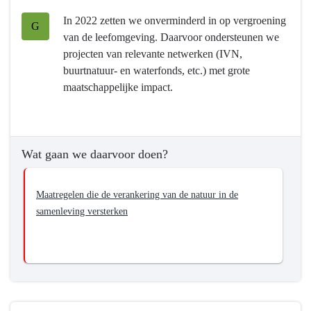
en
In 2022 zetten we onverminderd in op vergroening
milieu
G
van de leefomgeving. Daarvoor ondersteunen we
-
projecten van relevante netwerken (IVN,
Wat
buurtnatuur- en waterfonds, etc.) met grote
willen
maatschappelijke impact.
we
bereiken?
-
Verankering
Wat gaan we daarvoor doen?
van
de
natuur
Maatregelen die de verankering van de natuur in de
in
samenleving versterken
de
samenleving