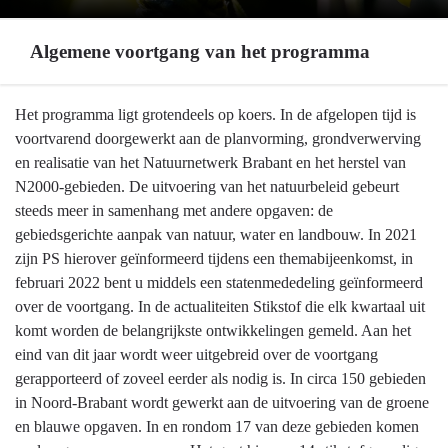
Algemene voortgang van het programma
Terug
Het programma ligt grotendeels op koers. In de afgelopen tijd is
naar
voortvarend doorgewerkt aan de planvorming, grondverwerving
navigatie
en realisatie van het Natuurnetwerk Brabant en het herstel van
-
N2000-gebieden. De uitvoering van het natuurbeleid gebeurt
Programma
steeds meer in samenhang met andere opgaven: de
4
gebiedsgerichte aanpak van natuur, water en landbouw. In 2021
Natuur
zijn PS hierover geïnformeerd tijdens een themabijeenkomst, in
en
februari 2022 bent u middels een statenmededeling geïnformeerd
milieu
over de voortgang. In de actualiteiten Stikstof die elk kwartaal uit
-
komt worden de belangrijkste ontwikkelingen gemeld. Aan het
Algemene
eind van dit jaar wordt weer uitgebreid over de voortgang
voortgang
gerapporteerd of zoveel eerder als nodig is. In circa 150 gebieden
van
in Noord-Brabant wordt gewerkt aan de uitvoering van de groene
het
en blauwe opgaven. In en rondom 17 van deze gebieden komen