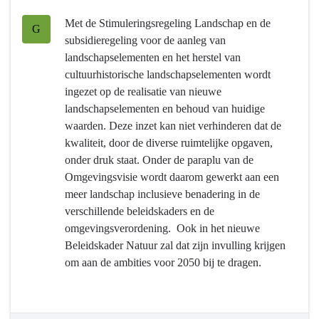
milieu
Met de Stimuleringsregeling Landschap en de
-
G
subsidieregeling voor de aanleg van
Wat
landschapselementen en het herstel van
willen
cultuurhistorische landschapselementen wordt
we
ingezet op de realisatie van nieuwe
bereiken?
landschapselementen en behoud van huidige
-
waarden. Deze inzet kan niet verhinderen dat de
Versterking
kwaliteit, door de diverse ruimtelijke opgaven,
van
onder druk staat. Onder de paraplu van de
de
Omgevingsvisie wordt daarom gewerkt aan een
kwaliteit
meer landschap inclusieve benadering in de
van
verschillende beleidskaders en de
het
omgevingsverordening. Ook in het nieuwe
Brabantse
Beleidskader Natuur zal dat zijn invulling krijgen
landschap
om aan de ambities voor 2050 bij te dragen.