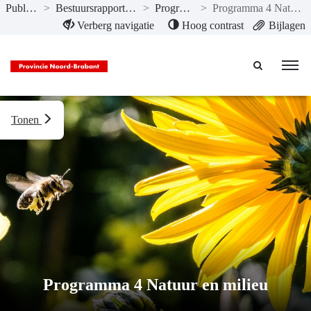
Publicaties
>
Bestuursrapportage I- 2022
>
Programma’s
>
Programma 4 Natuur en milieu
Naar hoofdinhoud
Verberg navigatie
Hoog contrast
Bijlagen
Tonen
Programma 4 Natuur en milieu