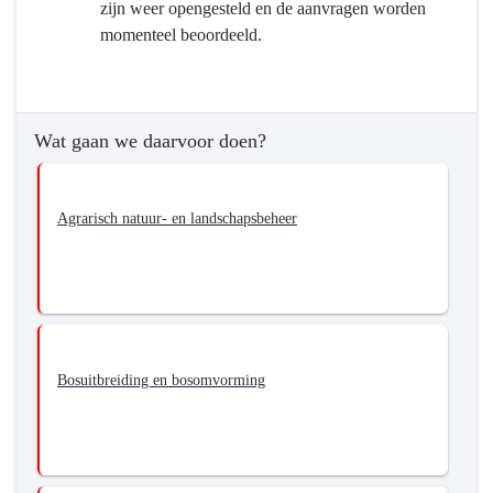
zijn weer opengesteld en de aanvragen worden
de
momenteel beoordeeld.
biodiversiteit
Wat gaan we daarvoor doen?
Agrarisch natuur- en landschapsbeheer
Bosuitbreiding en bosomvorming