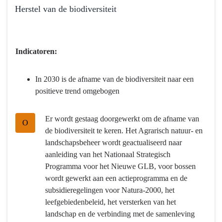
Herstel van de biodiversiteit
Terug
naar
navigatie
Indicatoren:
-
Programma
In 2030 is de afname van de biodiversiteit naar een
4
positieve trend omgebogen
Natuur
en
Er wordt gestaag doorgewerkt om de afname van
milieu
O
de biodiversiteit te keren. Het Agrarisch natuur- en
-
landschapsbeheer wordt geactualiseerd naar
Wat
aanleiding van het Nationaal Strategisch
willen
Programma voor het Nieuwe GLB, voor bossen
we
wordt gewerkt aan een actieprogramma en de
bereiken?
subsidieregelingen voor Natura-2000, het
-
leefgebiedenbeleid, het versterken van het
Herstel
landschap en de verbinding met de samenleving
van