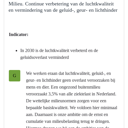
Milieu. Continue verbetering van de luchtkwaliteit
en vermindering van de geluid-, geur- en lichthinder
Terug
naar
navigatie
Indicator:
-
Programma
In 2030 is de luchtkwaliteit verbeterd en de
4
geluidsoverlast verminderd
Natuur
en
We werken eraan dat luchtkwaliteit, geluid-, en
milieu
G
geur- en lichthinder geen overlast veroorzaken bij
-
mens en dier. Een ongezond buitenmilieu
Wat
veroorzaakt 3,5% van alle ziektelast in Nederland.
willen
De wettelijke milieunormen zorgen voor een
we
bepaalde basiskwaliteit. We voldoen hier minimaal
bereiken?
aan. Daarnaast is onze ambitie om de ernst en
-
cumulatie van milieubelasting terug te dringen.
Milieu.