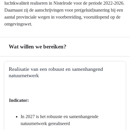
luchtkwaliteit realiseren in Nistelrode voor de periode 2022-2026.
Daarnaast zij de aanschrijvingen voor pre(geluid)sanering bij een
aantal provinciale wegen in voorbereiding, vooruitlopend op de
omgevingswet.
Wat willen we bereiken?
Terug
Realisatie van een robuust en samenhangend
naar
natuurnetwerk
navigatie
-
Terug
Programma
naar
4
navigatie
Indicator:
Natuur
-
en
Programma
In 2027 is het robuuste en samenhangende
milieu
4
natuurnetwerk gerealiseerd
-
Natuur