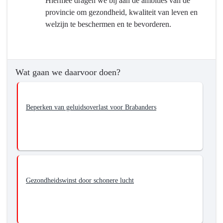
Hiermee dragen we bij aan de ambities van de
Continue
provincie om gezondheid, kwaliteit van leven en
verbetering
welzijn te beschermen en te bevorderen.
van
de
luchtkwaliteit
en
Wat gaan we daarvoor doen?
vermindering
van
de
Beperken van geluidsoverlast voor Brabanders
geluid-,
geur-
en
lichthinder
Gezondheidswinst door schonere lucht