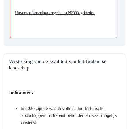
Uitvoeren herstelmaatregelen in N2000-gebieden
Versterking van de kwaliteit van het Brabantse
landschap
Terug
naar
navigatie
Indicatoren:
-
Programma
In 2030 zijn de waardevolle cultuurhistorische
4
landschappen in Brabant behouden en waar mogelijk
Natuur
versterkt
en