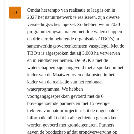
Wat
en
Omdat het tempo van realisatie te laag is om in
willen
milieu
O
2027 het natuurnetwerk te realiseren, zijn diverse
we
-
versnellingsacties ingezet. Zo hebben we in 2020
bereiken?
Wat
programmeringsafspraken met drie waterschappen
willen
en drie terrein beherende organisaties (TBO’s) in
we
samenwerkingsovereenkomsten vastgelegd. Met de
bereiken?
TBO’s is afgesproken dat zij 3.000 ha verwerven
-
en in eindbeheer nemen. De SOK’s met de
Realisatie
waterschappen zijn aangevuld met afspraken in het
van
kader van de Maatwerkovereenkomsten in het
een
kader van de realisatie van het regionaal
robuust
waterprogramma. We hebben
en
voortgangsgesprekken gevoerd met de 6
samenhangend
bovengenoemde partners en met 15 overige
natuurnetwerk
trekkers van natuurprojecten. Uit de opgehaalde
informatie blijkt dat in alle gebieden gesprekken
worden gevoerd met grondeigenaren. Partners
geven de boodschap af dat grondverwerving op