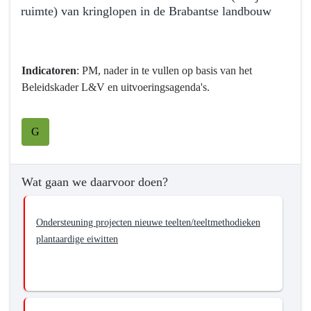
ruimte) van kringlopen in de Brabantse landbouw
Noord-
Brabant
Terug
naar
navigatie
Indicatoren
: PM, nader in te vullen op basis van het
-
Beleidskader L&V en uitvoeringsagenda's.
Programma
7
G
Landbouw
en
voedsel
Wat gaan we daarvoor doen?
-
Wat
willen
Ondersteuning projecten nieuwe teelten/teeltmethodieken
we
plantaardige eiwitten
bereiken?
-
Bevorderen
van