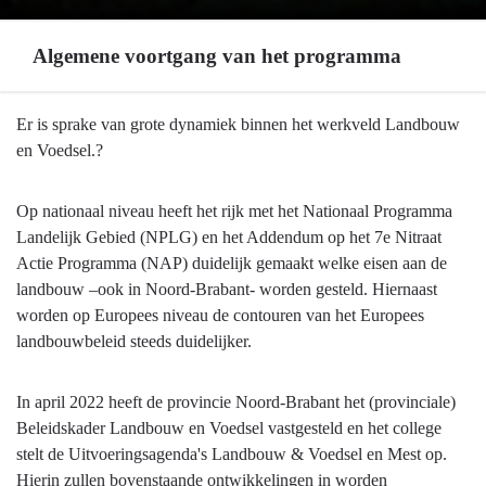
Algemene voortgang van het programma
Terug
Er is sprake van grote dynamiek binnen het werkveld Landbouw
naar
en Voedsel.?
navigatie
-
Op nationaal niveau heeft het rijk met het Nationaal Programma
Programma
Landelijk Gebied (NPLG) en het Addendum op het 7e Nitraat
7
Actie Programma (NAP) duidelijk gemaakt welke eisen aan de
Landbouw
landbouw –ook in Noord-Brabant- worden gesteld. Hiernaast
en
worden op Europees niveau de contouren van het Europees
voedsel
landbouwbeleid steeds duidelijker.
-
Algemene
In april 2022 heeft de provincie Noord-Brabant het (provinciale)
voortgang
Beleidskader Landbouw en Voedsel vastgesteld en het college
van
stelt de Uitvoeringsagenda's Landbouw & Voedsel en Mest op.
het
Hierin zullen bovenstaande ontwikkelingen in worden