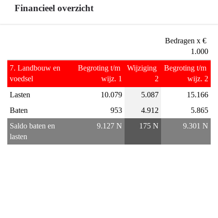
-
Financieel overzicht
Programma
7
Terug
Landbouw
Bedragen x € 
naar
en
1.000
navigatie
voedsel
7. Landbouw en 
Begroting t/m 
Wijziging 
Begroting t/m 
-
-
voedsel
wijz. 1
2
wijz. 2
Programma
Ontwikkelingen
Lasten
10.079
5.087
15.166
7
en
Landbouw
onzekerheden
Baten
953
4.912
5.865
en
Saldo baten en 
9.127 N
175 N
9.301 N
voedsel
lasten
-
Financieel
overzicht