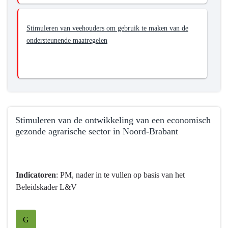
van
ongewenste
Stimuleren van veehouders om gebruik te maken van de
effecten
ondersteunende maatregelen
van
de
landbouw
op
de
omgeving
Stimuleren van de ontwikkeling van een economisch
gezonde agrarische sector in Noord-Brabant
Terug
naar
navigatie
Indicatoren
: PM, nader in te vullen op basis van het
-
Beleidskader L&V
Programma
7
G
Landbouw