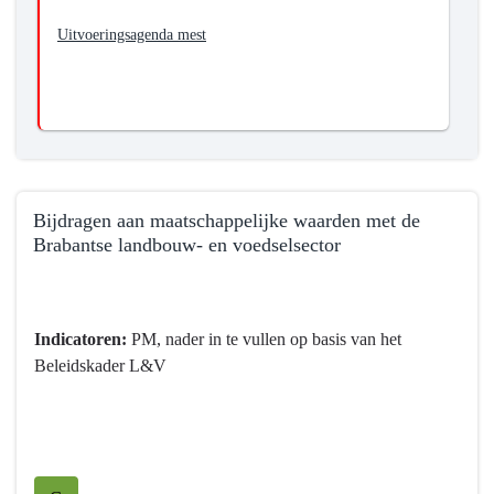
het
Uitvoeringsagenda mest
sluiten
en
verkleinen
(in
tijd
en
ruimte)
Bijdragen aan maatschappelijke waarden met de
van
Brabantse landbouw- en voedselsector
kringlopen
in
Terug
de
naar
Brabantse
navigatie
Indicatoren:
PM, nader in te vullen op basis van het
landbouw
-
Beleidskader L&V
Programma
7
Landbouw
en