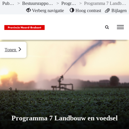
Publicaties
>
Bestuursrapportage I- 2022
>
Programma’s
>
Programma 7 Landbouw en voedsel
Naar hoofdinhoud
Verberg navigatie
Hoog contrast
Bijlagen
Tonen
Programma 7 Landbouw en voedsel