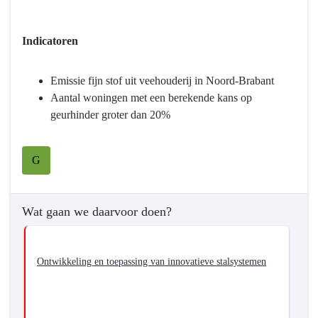
-
Terug
Programma
naar
7
navigatie
Indicatoren
Landbouw
-
en
Programma
Emissie fijn stof uit veehouderij in Noord-Brabant
voedsel
7
Aantal woningen met een berekende kans op
-
Landbouw
geurhinder groter dan 20%
Wat
en
willen
voedsel
we
-
G
bereiken?
Wat
willen
we
Wat gaan we daarvoor doen?
bereiken?
-
Bijdragen
Ontwikkeling en toepassing van innovatieve stalsystemen
aan
het
minimaliseren