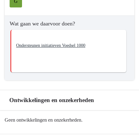
voedsel
G
-
Wat
willen
Wat gaan we daarvoor doen?
we
bereiken?
-
Ondersteunen initiatieven Voedsel 1000
Bijdragen
aan
maatschappelijke
waarden
met
de
Brabantse
Ontwikkelingen en onzekerheden
landbouw-
en
Terug
Geen ontwikkelingen en onzekerheden.
voedselsector
naar
navigatie