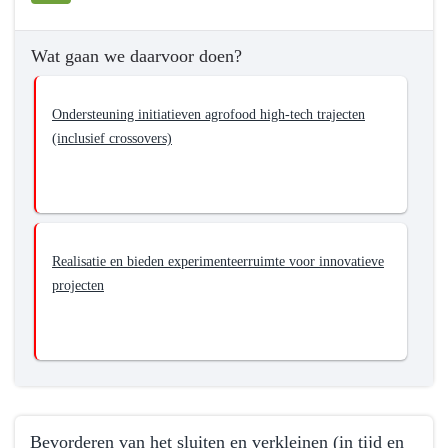
en
voedsel
Wat gaan we daarvoor doen?
-
Wat
willen
Ondersteuning initiatieven agrofood high-tech trajecten
we
(inclusief crossovers)
bereiken?
-
Stimuleren
van
de
Realisatie en bieden experimenteerruimte voor innovatieve
ontwikkeling
projecten
van
een
economisch
gezonde
agrarische
sector
Bevorderen van het sluiten en verkleinen (in tijd en
in