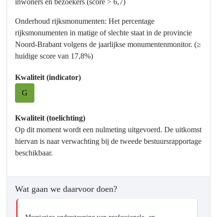
inwoners en bezoekers (score > 6,7)
van
een
Onderhoud rijksmonumenten: Het percentage
passend
rijksmonumenten in matige of slechte staat in de provincie
aanbod
Noord-Brabant volgens de jaarlijkse monumentenmonitor. (≥
huidige score van 17,8%)
Kwaliteit (indicator)
G
Kwaliteit (toelichting)
Op dit moment wordt een nulmeting uitgevoerd. De uitkomst
hiervan is naar verwachting bij de tweede bestuursrapportage
beschikbaar.
Wat gaan we daarvoor doen?