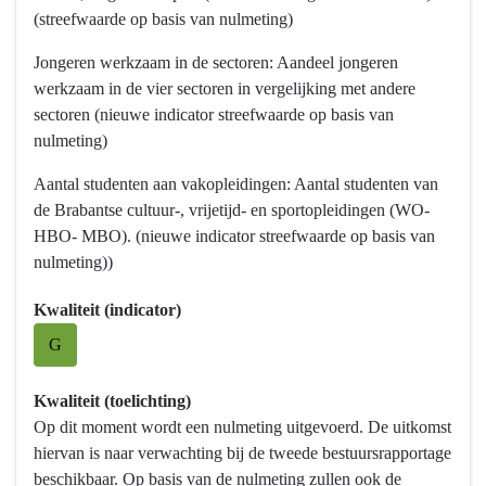
-
(streefwaarde op basis van nulmeting)
Wat
Jongeren werkzaam in de sectoren: Aandeel jongeren
willen
werkzaam in de vier sectoren in vergelijking met andere
we
sectoren (nieuwe indicator streefwaarde op basis van
bereiken?
nulmeting)
-
Stimuleren
Aantal studenten aan vakopleidingen: Aantal studenten van
van
de Brabantse cultuur-, vrijetijd- en sportopleidingen (WO-
aanbod
HBO- MBO). (nieuwe indicator streefwaarde op basis van
voor
nulmeting))
jeugd
en
Kwaliteit (indicator)
talentontwikkeling
G
Kwaliteit (toelichting)
Op dit moment wordt een nulmeting uitgevoerd. De uitkomst
hiervan is naar verwachting bij de tweede bestuursrapportage
beschikbaar. Op basis van de nulmeting zullen ook de