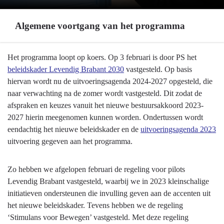
Algemene voortgang van het programma
Terug
Het programma loopt op koers. Op 3 februari is door PS het
naar
beleidskader Levendig Brabant 2030
vastgesteld. Op basis
navigatie
hiervan wordt nu de uitvoeringsagenda 2024-2027 opgesteld, die
-
naar verwachting na de zomer wordt vastgesteld. Dit zodat de
Programma
afspraken en keuzes vanuit het nieuwe bestuursakkoord 2023-
10
2027 hierin meegenomen kunnen worden. Ondertussen wordt
Vrijetijd,
eendachtig het nieuwe beleidskader en de
uitvoeringsagenda 2023
Cultuur,
uitvoering gegeven aan het programma.
Sport
en
Zo hebben we afgelopen februari de regeling voor pilots
Erfgoed
Levendig Brabant vastgesteld, waarbij we in 2023 kleinschalige
-
initiatieven ondersteunen die invulling geven aan de accenten uit
Algemene
het nieuwe beleidskader. Tevens hebben we de regeling
voortgang
‘Stimulans voor Bewegen’ vastgesteld. Met deze regeling