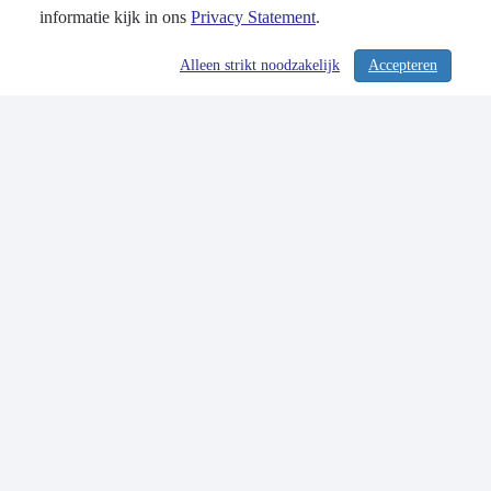
informatie kijk in ons
Privacy Statement
.
Alleen strikt noodzakelijk
Accepteren
/ 260