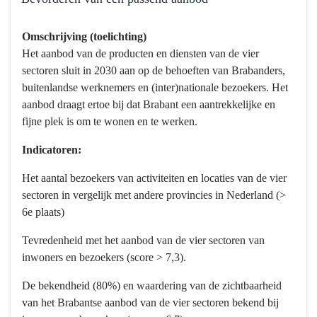
naar
navigatie
Terug
Omschrijving (toelichting)
-
naar
Het aanbod van de producten en diensten van de vier
Programma
navigatie
sectoren sluit in 2030 aan op de behoeften van Brabanders,
10
-
buitenlandse werknemers en (inter)nationale bezoekers. Het
Vrijetijd,
Programma
aanbod draagt ertoe bij dat Brabant een aantrekkelijke en
Cultuur,
10
fijne plek is om te wonen en te werken.
Sport
Vrijetijd,
en
Cultuur,
Indicatoren:
Erfgoed
Sport
-
en
Het aantal bezoekers van activiteiten en locaties van de vier
Wat
Erfgoed
sectoren in vergelijk met andere provincies in Nederland (>
willen
-
6e plaats)
we
Wat
Tevredenheid met het aanbod van de vier sectoren van
bereiken?
willen
inwoners en bezoekers (score > 7,3).
we
bereiken?
De bekendheid (80%) en waardering van de zichtbaarheid
-
van het Brabantse aanbod van de vier sectoren bekend bij
Bevorderen