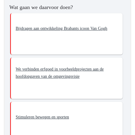
en
Wat gaan we daarvoor doen?
aantrekkelijke
omgeving
waar
Bijdragen aan ontwikkeling Brabants icoon Van Gogh
voldoende
te
beleven
is
en
waar
We verbinden erfgoed in voorbeeldprojecten aan de
cultuurhistorie
hoofdopgaven van de omgevingsvisie
behouden
blijft
Stimuleren bewegen en sporten