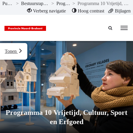
Publicaties
>
Bestuursrapportage I-2023
>
Programma’s
>
Programma 10 Vrijetijd, Cultuur, Sport en Erfgoed
Naar hoofdinhoud
Verberg navigatie
Hoog contrast
Bijlagen
Tonen
Programma 10 Vrijetijd, Cultuur, Sport
en Erfgoed