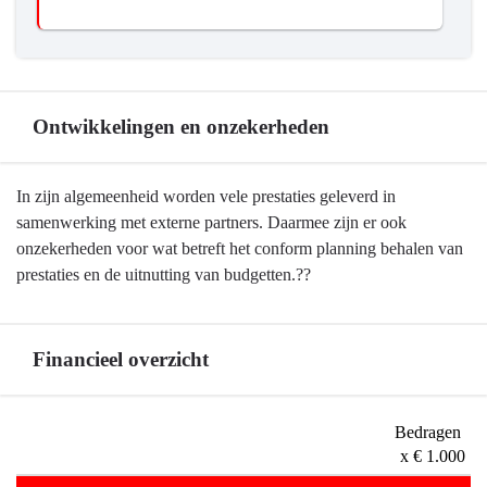
Ontwikkelingen en onzekerheden
Terug
In zijn algemeenheid worden vele prestaties geleverd in
naar
samenwerking met externe partners. Daarmee zijn er ook
navigatie
onzekerheden voor wat betreft het conform planning behalen van
-
prestaties en de uitnutting van budgetten.??
Programma
10
Vrijetijd,
Financieel overzicht
Cultuur,
Sport
Terug
en
Bedragen 
naar
Erfgoed
x € 1.000
navigatie
-