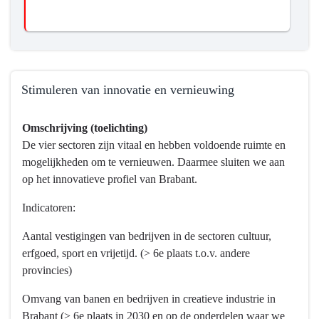
Stimuleren van innovatie en vernieuwing
Terug
Omschrijving (toelichting)
naar
De vier sectoren zijn vitaal en hebben voldoende ruimte en
navigatie
mogelijkheden om te vernieuwen. Daarmee sluiten we aan
-
op het innovatieve profiel van Brabant.
Programma
10
Indicatoren:
Vrijetijd,
Cultuur,
Aantal vestigingen van bedrijven in de sectoren cultuur,
Sport
erfgoed, sport en vrijetijd. (> 6e plaats t.o.v. andere
en
provincies)
Erfgoed
Omvang van banen en bedrijven in creatieve industrie in
-
Brabant (> 6e plaats in 2030 en op de onderdelen waar we