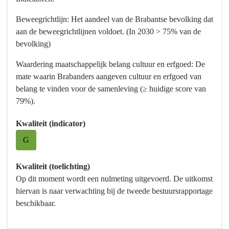
navigatie
-
Beweegrichtlijn: Het aandeel van de Brabantse bevolking dat
Programma
aan de beweegrichtlijnen voldoet. (In 2030 > 75% van de
10
bevolking)
Vrijetijd,
Cultuur,
Waardering maatschappelijk belang cultuur en erfgoed: De
Sport
mate waarin Brabanders aangeven cultuur en erfgoed van
en
belang te vinden voor de samenleving (≥ huidige score van
Erfgoed
79%).
-
Kwaliteit (indicator)
Wat
willen
G
we
bereiken?
Kwaliteit (toelichting)
-
Op dit moment wordt een nulmeting uitgevoerd. De uitkomst
Bijdragen
hiervan is naar verwachting bij de tweede bestuursrapportage
aan
beschikbaar.
een
gezonde