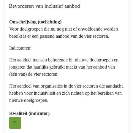
Bevorderen van inclusief aanbod
Terug
Omschrijving (toelichting)
naar
Voor doelgroepen die nu nog niet of onvoldoende worden
navigatie
bereikt is er een passend aanbod van de vier sectoren.
-
Programma
Indicatoren:
10
Vrijetijd,
Het aandeel mensen behorende bij nieuwe doelgroepen en
Cultuur,
jongeren dat jaarlijks gebruikt maakt van het aanbod van
Sport
(één van) de vier sectoren.
en
Het aandeel van organisaties in de vier sectoren die aandacht
Erfgoed
hebben voor inclusiviteit en zich richten op het bereiken van
-
nieuwe doelgroepen.
Wat
willen
Kwaliteit (indicator)
we
G
bereiken?
-