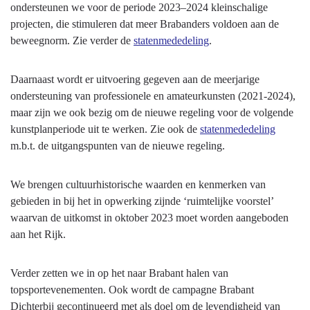
van
ondersteunen we voor de periode 2023–2024 kleinschalige
het
projecten, die stimuleren dat meer Brabanders voldoen aan de
programma
beweegnorm. Zie verder de
statenmededeling
.
Daarnaast wordt er uitvoering gegeven aan de meerjarige
ondersteuning van professionele en amateurkunsten (2021-2024),
maar zijn we ook bezig om de nieuwe regeling voor de volgende
kunstplanperiode uit te werken. Zie ook de
statenmededeling
m.b.t. de uitgangspunten van de nieuwe regeling.
We brengen cultuurhistorische waarden en kenmerken van
gebieden in bij het in opwerking zijnde ‘ruimtelijke voorstel’
waarvan de uitkomst in oktober 2023 moet worden aangeboden
aan het Rijk.
Verder zetten we in op het naar Brabant halen van
topsportevenementen. Ook wordt de campagne Brabant
Dichterbij gecontinueerd met als doel om de levendigheid van