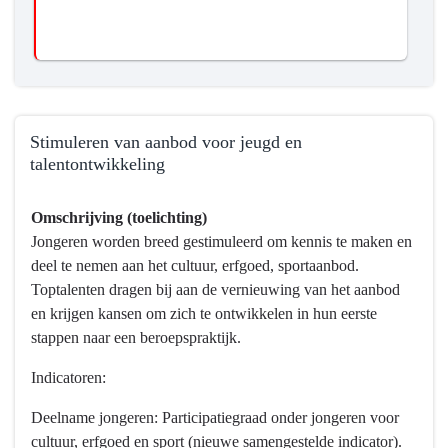
Stimuleren van aanbod voor jeugd en
talentontwikkeling
Terug
Omschrijving (toelichting)
naar
Jongeren worden breed gestimuleerd om kennis te maken en
navigatie
deel te nemen aan het cultuur, erfgoed, sportaanbod.
-
Toptalenten dragen bij aan de vernieuwing van het aanbod
Programma
en krijgen kansen om zich te ontwikkelen in hun eerste
10
stappen naar een beroepspraktijk.
Vrijetijd,
Cultuur,
Indicatoren:
Sport
en
Deelname jongeren: Participatiegraad onder jongeren voor
Erfgoed
cultuur, erfgoed en sport (nieuwe samengestelde indicator).