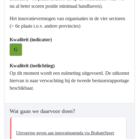
Wat
nu al beter scoren positie minimaal handhaven).
willen
we
Het innovatievermogen van organisaties in de vier sectoren
bereiken?
(> 6e plaats t.o.v. andere provincies)
-
Stimuleren
Kwaliteit (indicator)
van
G
innovatie
en
Kwaliteit (toelichting)
vernieuwing
Op dit moment wordt een nulmeting uitgevoerd. De uitkomst
hiervan is naar verwachting bij de tweede bestuursrapportage
beschikbaar.
Wat gaan we daarvoor doen?
Uitvoering geven aan innovatieagenda via BrabantSport