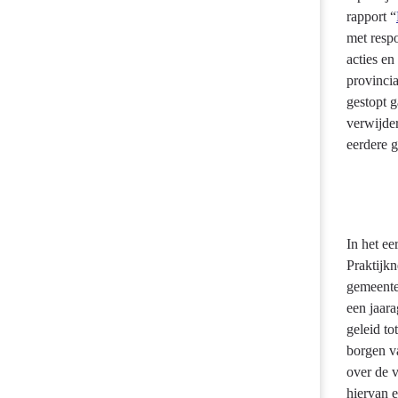
programma
wettelijke taken conform de wet uit
rapport “
met respo
acties en
provinci
gestopt g
verwijde
eerdere 
In het e
Praktijk
gemeente
een jaar
geleid to
borgen v
over de v
hiervan 