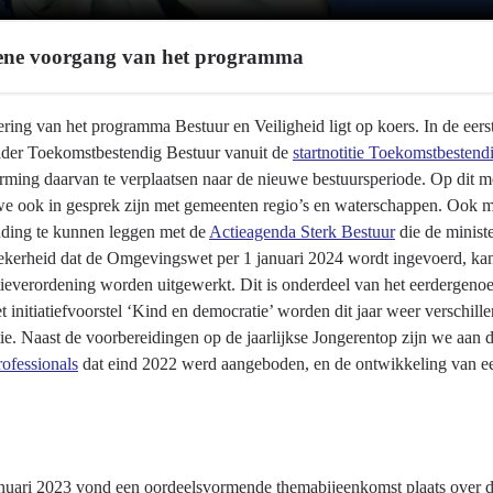
ne voorgang van het programma
ring van het programma Bestuur en Veiligheid ligt op koers. In de eers
ader Toekomstbestendig Bestuur vanuit de
startnotitie Toekomstbestend
orming daarvan te verplaatsen naar de nieuwe bestuursperiode. Op dit 
we ook in gesprek zijn met gemeenten regio’s en waterschappen. Ook m
nding te kunnen leggen met de
Actieagenda Sterk Bestuur
die de minist
ekerheid dat de Omgevingswet per 1 januari 2024 wordt ingevoerd, kan 
atieverordening worden uitgewerkt. Dit is onderdeel van het eerdergeno
t initiatiefvoorstel ‘Kind en democratie’ worden dit jaar weer verschil
e. Naast de voorbereidingen op de jaarlijkse Jongerentop zijn we aan d
ofessionals
dat eind 2022 werd aangeboden, en de ontwikkeling van ee
nuari 2023 vond een oordeelsvormende themabijeenkomst plaats over de