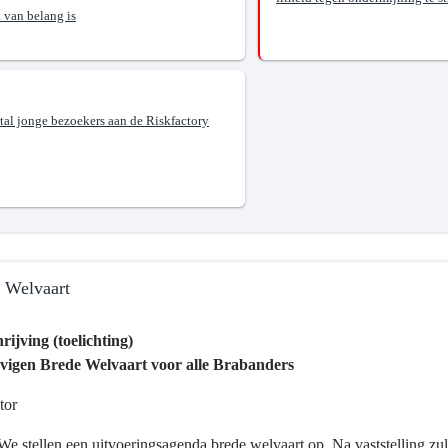
 van belang is
ppelijke
heid
tal jonge bezoekers aan de Riskfactory
 Welvaart
ijving (toelichting)
evigen Brede Welvaart voor alle Brabanders
tor
ma
We stellen een uitvoeringsagenda brede welvaart op. Na vaststelling z