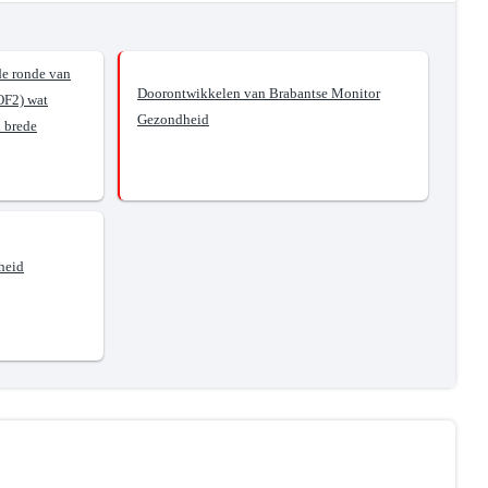
de ronde van
Doorontwikkelen van Brabantse Monitor
OF2) wat
Gezondheid
n brede
heid