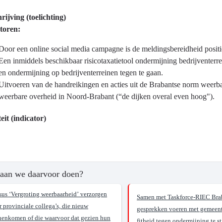
ijving (toelichting)
toren:
Door een online social media campagne is de meldingsbereidheid posit
ma
Een inmiddels beschikbaar risicotaxatietool ondermijning bedrijventerr
en ondermijning op bedrijventerreinen tegen te gaan.
Uitvoeren van de handreikingen en acties uit de Brabantse norm weerba
weerbare overheid in Noord-Brabant (“de dijken overal even hoog").
d
eit (indicator)
?
aan we daarvoor doen?
ren
sus ‘Vergroting weerbaarheid’ verzorgen
Samen met Taskforce-RIEC Bra
 provinciale collega’s, die nieuw
gesprekken voeren met gemeen
jke
nenkomen of die waarvoor dat gezien hun
fitheid tegen ondermijning te s