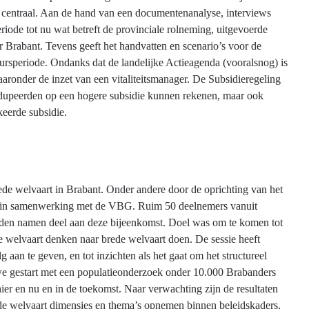
 centraal. Aan de hand van een documentenanalyse, interviews
riode tot nu wat betreft de provinciale rolneming, uitgevoerde
ar Brabant. Tevens geeft het handvatten en scenario’s voor de
ursperiode. Ondanks dat de landelijke Actieagenda (vooralsnog) is
aronder de inzet van een vitaliteitsmanager. De Subsidieregeling
gedupeerden op een hogere subsidie kunnen rekenen, maar ook
eerde subsidie.
ede welvaart in Brabant. Onder andere door de oprichting van het
ts, in samenwerking met de VBG. Ruim 50 deelnemers vanuit
den namen deel aan deze bijeenkomst. Doel was om te komen tot
 welvaart denken naar brede welvaart doen. De sessie heeft
an te geven, en tot inzichten als het gaat om het structureel
we gestart met een populatieonderzoek onder 10.000 Brabanders
ier en nu en in de toekomst. Naar verwachting zijn de resultaten
ede welvaart dimensies en thema’s opnemen binnen beleidskaders,