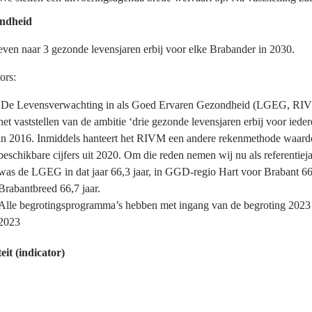
ndheid
d
even naar 3 gezonde levensjaren erbij voor elke Brabander in 2030.
ors:
De Levensverwachting in als Goed Ervaren Gezondheid (LGEG, RIVM
het vaststellen van de ambitie ‘drie gezonde levensjaren erbij voor ie
?
in 2016. Inmiddels hanteert het RIVM een andere rekenmethode waardoor 
beschikbare cijfers uit 2020. Om die reden nemen wij nu als referent
was de LGEG in dat jaar 66,3 jaar, in GGD-regio Hart voor Brabant 66
Brabantbreed 66,7 jaar.
Alle begrotingsprogramma’s hebben met ingang van de begroting 2023 
2023
eit (indicator)