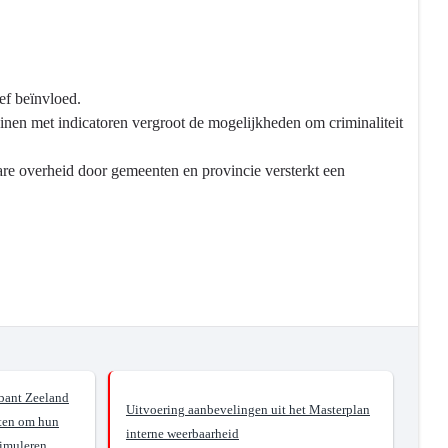
ief beïnvloed.
einen met indicatoren vergroot de mogelijkheden om criminaliteit
re overheid door gemeenten en provincie versterkt een
bant Zeeland
Uitvoering aanbevelingen uit het Masterplan
ten om hun
interne weerbaarheid
timuleren