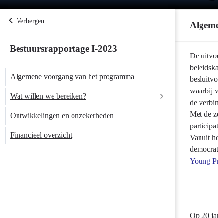
Verbergen
Algeme
Bestuursrapportage I-2023
Terug
De uitvoe
naar
beleidsk
Algemene voorgang van het programma
navigatie
besluitv
-
waarbij 
Wat willen we bereiken?
Programma
de verbi
1
Met de z
Ontwikkelingen en onzekerheden
Bevorderen van bestuurlijke en
Bestuur
particip
maatschappelijke weerbaarheid en integriteit
Financieel overzicht
en
Vanuit he
veiligheid
democrati
Brede Welvaart
-
Young Pr
Algemene
Een toekomstbestendig openbaar bestuur
voorgang
van
Gemeenten, waterschappen en
het
Gemeenschappelijke Regelingen voeren hun
Op 20 ja