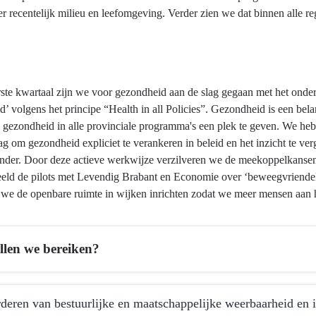
 recentelijk milieu en leefomgeving. Verder zien we dat binnen alle reg
erste kwartaal zijn we voor gezondheid aan de slag gegaan met het ond
id’ volgens het principe “Health in all Policies”. Gezondheid is een 
 gezondheid in alle provinciale programma's een plek te geven. We heb
ag om gezondheid expliciet te verankeren in beleid en het inzicht te 
nder. Door deze actieve werkwijze verzilveren we de meekoppelkansen 
eeld de pilots met Levendig Brabant en Economie over ‘beweegvriendel
 we de openbare ruimte in wijken inrichten zodat we meer mensen aan 
llen we bereiken?
deren van bestuurlijke en maatschappelijke weerbaarheid en in