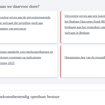
aan we daarvoor doen?
Uitvoering geven aan een twee
voering geven aan de uitvoeringsagenda
het Brabant Outcomes Fund (B
e welvaart die invulling geeft aan
bijdraagt aan het versterken va
neming van provincie
welvaart in Brabant
tinue aandacht voor meekoppelkansen en
itoren voortgang op indicatoren
Organiseren dag van de gezond
roting 2023
oekomstbestendig openbaar bestuur