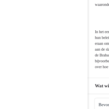
waaronder
In het e
hun bele
eraan om
aan de sl
de Braba
bijvoorb
over hoe
Wat wi
Terug
Bevor
naar