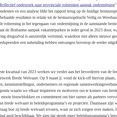
Reflectief onderzoek naar provinciale rolneming aanpak ondermijning
”
ndenten en een analyse blikt het rapport terug op de huidige bestuurspe
 behaalde resultaten in relatie tot de bestuursopdracht Veilig en Weerba
ale rolneming in het tegengaan van ondermijning in de aanstaande bestu
aat de Brabantse aanpak vakantieparken in ieder geval in 2023 door, wa
ring drugsafval is aanzienlijk verruimd, waardoor niet alleen nieuwe 
gedupeerden een nabetaling hebben ontvangen bovenop de eerder uitgek
erste kwartaal van 2023 werken we verder aan het bevorderen van de br
netwerk Brede Welvaart. Op 9 maart jl. vond de kick-off hiervan plaa
n, kennisinstellingen, ondernemers en regionale samenwerkingsverban
agenda waarin we elkaar inspireren en motiveren om te komen van brede
t mooie bouwblokken en commitment om hier samen als partners vervolg a
an brede welvaart in beleidsprogramma’s en projecten. Daarnaast zijn 
raag hoe zij brede welvaart ervaren, waar ze zich zorgen over maken, h
eind april beschikbaar. We zien dat steeds meer beleidsprogramma’s br