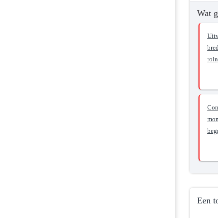
Wat g
Uit
bred
rol
Con
mon
beg
Een t