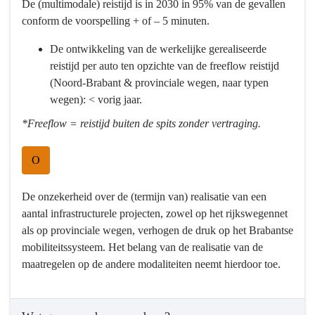
De (multimodale) reistijd is in 2030 in 95% van de gevallen
Programma
naar
conform de voorspelling + of – 5 minuten.
9
navigatie
Mobiliteitsontwikkeling
-
De ontwikkeling van de werkelijke gerealiseerde
-
Programma
reistijd per auto ten opzichte van de freeflow reistijd
Wat
9
(Noord-Brabant & provinciale wegen, naar typen
willen
Mobiliteitsontwikkeling
wegen): < vorig jaar.
we
-
*Freeflow = reistijd buiten de spits zonder vertraging.
bereiken?
Wat
willen
O
we
bereiken?
-
De onzekerheid over de (termijn van) realisatie van een
We
aantal infrastructurele projecten, zowel op het rijkswegennet
gaan
als op provinciale wegen, verhogen de druk op het Brabantse
voor
mobiliteitssysteem. Het belang van de realisatie van de
een
maatregelen op de andere modaliteiten neemt hierdoor toe.
robuust
en
betrouwbaar