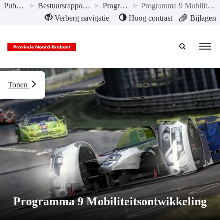
Publicaties
>
Bestuursrapportage I 2025
>
Programma’s
>
Programma 9 Mobiliteitsontwikkeling
Naar hoofdinhoud
Verberg navigatie
Hoog contrast
Bijlagen
Tonen
Programma 9 Mobiliteitsontwikkeling