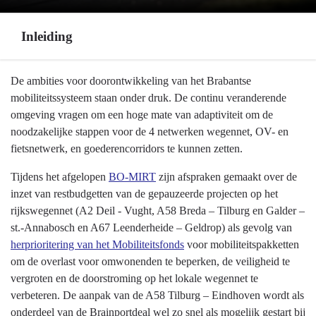
Inleiding
Terug
De ambities voor doorontwikkeling van het Brabantse
naar
mobiliteitssysteem staan onder druk. De continu veranderende
navigatie
omgeving vragen om een hoge mate van adaptiviteit om de
-
noodzakelijke stappen voor de 4 netwerken wegennet, OV- en
Programma
fietsnetwerk, en goederencorridors te kunnen zetten.
9
Tijdens het afgelopen
BO-MIRT
zijn afspraken gemaakt over de
Mobiliteitsontwikkeling
inzet van restbudgetten van de gepauzeerde projecten op het
-
rijkswegennet (A2 Deil - Vught, A58 Breda – Tilburg en Galder –
Inleiding
st.-Annabosch en A67 Leenderheide – Geldrop) als gevolg van
herprioritering van het Mobiliteitsfonds
voor mobiliteitspakketten
om de overlast voor omwonenden te beperken, de veiligheid te
vergroten en de doorstroming op het lokale wegennet te
verbeteren. De aanpak van de A58 Tilburg – Eindhoven wordt als
onderdeel van de Brainportdeal wel zo snel als mogelijk gestart bij