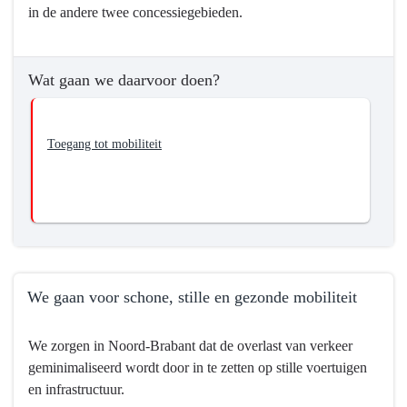
in de andere twee concessiegebieden.
voor
mobiliteit
voor
Wat gaan we daarvoor doen?
iedereen.
Toegang tot mobiliteit
We gaan voor schone, stille en gezonde mobiliteit
Terug
We zorgen in Noord-Brabant dat de overlast van verkeer
naar
geminimaliseerd wordt door in te zetten op stille voertuigen
navigatie
en infrastructuur.
-