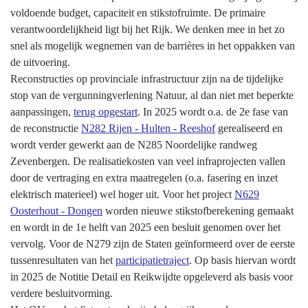
voldoende budget, capaciteit en stikstofruimte. De primaire
verantwoordelijkheid ligt bij het Rijk. We denken mee in het zo
snel als mogelijk wegnemen van de barrières in het oppakken van
de uitvoering.
Reconstructies op provinciale infrastructuur zijn na de tijdelijke
stop van de vergunningverlening Natuur, al dan niet met beperkte
aanpassingen,
terug opgestart
. In 2025 wordt o.a. de 2e fase van
de reconstructie
N282 Rijen - Hulten - Reeshof
gerealiseerd en
wordt verder gewerkt aan de N285 Noordelijke randweg
Zevenbergen. De realisatiekosten van veel infraprojecten vallen
door de vertraging en extra maatregelen (o.a. fasering en inzet
elektrisch materieel) wel hoger uit. Voor het project
N629
Oosterhout - Dongen
worden nieuwe stikstofberekening gemaakt
en wordt in de 1e helft van 2025 een besluit genomen over het
vervolg. Voor de N279 zijn de Staten geïnformeerd over de eerste
tussenresultaten van het
participatietraject
. Op basis hiervan wordt
in 2025 de Notitie Detail en Reikwijdte opgeleverd als basis voor
verdere besluitvorming.