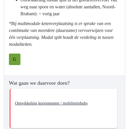
Wat
weg naar spoor en water (absolute aantallen, Noord-
willen
Brabant): > vorig jaar
we
*Bij multimodale ketenverplaatsing is er sprake van een
bereiken?
combinatie van meerdere (duurzame) vervoerwijzen voor
-
één verplaatsing. Modal split houdt de verdeling in tussen
We
modaliteiten.
gaan
voor
G
een
samenhangend
mobiliteitssysteem.
Wat gaan we daarvoor doen?
Ontwikkeling knooppunten / mobiliteitshubs