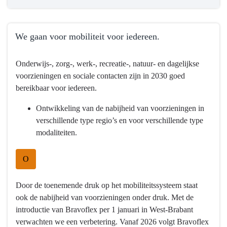
We gaan voor mobiliteit voor iedereen.
Terug
Onderwijs-, zorg-, werk-, recreatie-, natuur- en dagelijkse
naar
voorzieningen en sociale contacten zijn in 2030 goed
navigatie
bereikbaar voor iedereen.
-
Programma
Ontwikkeling van de nabijheid van voorzieningen in
9
verschillende type regio’s en voor verschillende type
Mobiliteitsontwikkeling
modaliteiten.
-
Wat
O
willen
we
Door de toenemende druk op het mobiliteitssysteem staat
bereiken?
ook de nabijheid van voorzieningen onder druk. Met de
-
introductie van Bravoflex per 1 januari in West-Brabant
We
verwachten we een verbetering. Vanaf 2026 volgt Bravoflex
gaan