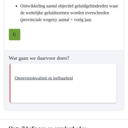
Programma
Ontwikkeling aantal objectief geluidgehinderden waar
9
de wettelijke geluidnormen worden overschreden
Mobiliteitsontwikkeling
(provinciale wegen): aantal < vorig jaar.
-
Wat
G
willen
we
bereiken?
Wat gaan we daarvoor doen?
-
We
gaan
Omgevingskwaliteit en leefbaarheid
voor
schone,
stille
en
gezonde
mobiliteit