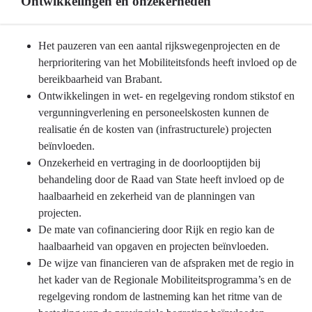
Ontwikkelingen en onzekerheden
Terug
Het pauzeren van een aantal rijkswegenprojecten en de
naar
herprioritering van het Mobiliteitsfonds heeft invloed op de
navigatie
bereikbaarheid van Brabant.
-
Ontwikkelingen in wet- en regelgeving rondom stikstof en
Programma
vergunningverlening en personeelskosten kunnen de
9
realisatie én de kosten van (infrastructurele) projecten
Mobiliteitsontwikkeling
beïnvloeden.
-
Onzekerheid en vertraging in de doorlooptijden bij
Ontwikkelingen
behandeling door de Raad van State heeft invloed op de
en
haalbaarheid en zekerheid van de planningen van
onzekerheden
projecten.
De mate van cofinanciering door Rijk en regio kan de
haalbaarheid van opgaven en projecten beïnvloeden.
De wijze van financieren van de afspraken met de regio in
het kader van de Regionale Mobiliteitsprogramma’s en de
regelgeving rondom de lastneming kan het ritme van de