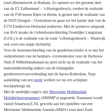
(snel-)fietsnetwerk in Brabant. Zo openen we het grootste deel
van de F2 Zaltbommel – ’s-Hertogenbosch, vordert de realisatie
van de F58 tussen Rijen en Breda, is gestart met de realisatie van
de F629 Dongen – Oosterhout en gaan we het laatste stuk van de
F270 Eindhoven-Helmond realiseren. Met de positieve uitspraak
van RvS inzake de Gebiedsontwikkeling Oostelijke Langstraat
(GOL) is de realisatie van de route ’s-Hertogenbosch - Waalwijk
ook weer een stapje dichterbij.
Voor de doorontwikkeling van de goederencorridor is er met het
ondertekenen van de bestuurs- overeenkomst voor de Herbouw
Sluis II Wilhelminakanaal na jaren zicht op de realisatie van het
toekomstbestendig maken van de belangrijke
goederenvervoerverbinding met de haven Rotterdam. Naar
aanleiding van een
motie
werken we nu een actieplan
truckparkings uit.
Met de stedelijke regio's zijn
Meerjarige Multimodale
Mobiliteitsprogramma's
(MMMP's) opgesteld. Daarnaast wordt
vanuit SmartwayZ.NL gewerkt aan het opstellen van een
Meerjarige Multimodale Agenda (MMA) voor heel Zuid-