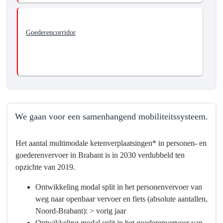
Goederencorridor
We gaan voor een samenhangend mobiliteitssysteem.
Terug
Het aantal multimodale ketenverplaatsingen* in personen- en
naar
goederenvervoer in Brabant is in 2030 verdubbeld ten
navigatie
opzichte van 2019.
-
Programma
Ontwikkeling modal split in het personenvervoer van
9
weg naar openbaar vervoer en fiets (absolute aantallen,
Mobiliteitsontwikkeling
Noord-Brabant): > vorig jaar
-
Ontwikkeling modal split in het goederenvervoer van