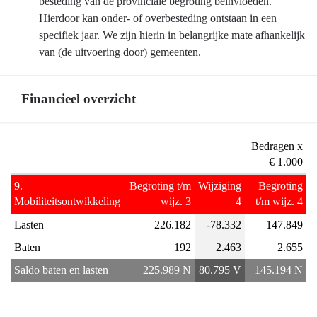
besteding van de provinciale begroting beïnvloeden.
Hierdoor kan onder- of overbesteding ontstaan in een
specifiek jaar. We zijn hierin in belangrijke mate afhankelijk
van (de uitvoering door) gemeenten.
Financieel overzicht
Terug
Bedragen x
naar
€ 1.000
navigatie
9.
Begroting t/m
Wijziging
Begroting
-
Mobiliteitsontwikkeling
wijz. 3
4
t/m wijz. 4
Programma
Lasten
226.182
-78.332
147.849
9
Mobiliteitsontwikkeling
Baten
192
2.463
2.655
-
Saldo baten en lasten
225.989 N
80.795 V
145.194 N
Financieel
overzicht