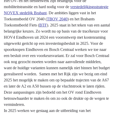
Het OV- en het fietsnetwerk zijn belangrijk voor de
mobiliteitstransitie en hard nodig voor de
verstedelijkingsstrategie
NOVEX stedelijk Brabant
. De ambities liggen vast in het
Toekomstbeeld OV 2040 (
TBOV 2040
) en het Brabants
Toekomstbeeld Fiets (
BTF
). 2025 staat in het teken van een aantal
belangrijke keuzes. Zo wordt nu op basis van de tracékeuze voor
HOV4 Eindhoven uit 2024 een voorontwerp met kostenraming
uitgewerkt gericht op een investeringsbesluit in 2025. Voor de
spoorknopen Eindhoven en Bosch Centraal werken we toe naar
een besluit over een voorkeursvariant. Er zal voor Bosch Centraal
ook nog gezocht moeten worden naar aanvullende middelen,
want de huidige varianten kunnen namelijk niet binnen het budget
gerealiseerd worden. Samen met het Rijk zijn we bezig om eind
2025 het mogelijk te maken om op bepaalde trajecten van de A67
en later de A2 en A50 bussen op de vluchtstrook te laten rijden.
Deze aanpassingen zijn bedoeld om het OV rond Eindhoven
betrouwbaarder te maken én om zo ook de drukte op de wegen te
verminderen.
In 2025 werken we gestaag aan de uitbreiding van het