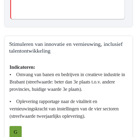
Stimuleren van innovatie en vernieuwing, inclusief
talentontwikkeling
Terug
Indicatoren:
naar
• Omvang van banen en bedrijven in creatieve industrie in
navigatie
Brabant (streefwaarde: beter dan 3e plaats t.o.v. andere
-
provincies, huidige waarde 3e plaats).
Programma
10
• Oplevering rapportage naar de vitaliteit en
Cultuur,
vernieuwingskracht van instellingen van de vier sectoren
Erfgoed,
(streefwaarde tweejaarlijks oplevering).
Sport
en
G
Vrijetijd