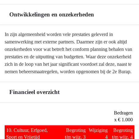
Ontwikkelingen en onzekerheden
Terug
In zijn algemeenheid worden vele prestaties geleverd in
naar
samenwerking met externe partners. Daarmee zijn er ook altijd
navigatie
onzekerheden voor wat betreft het conform planning behalen van
-
prestaties en de uitputting van budgetten. Waar deze onzekerheid
Programma
zich in de loop van het jaar significant voordoet zal deze, naast te
10
nemen beheersmaatregelen, worden opgenomen bij de 2e Burap.
Cultuur,
Erfgoed,
Financieel overzicht
Sport
en
Vrijetijd
Terug
Bedragen
-
naar
x € 1.000
Ontwikkelingen
navigatie
10. Cultuur, Erfgoed,
Begroting
Wijziging
Begroting
en
-
Sport en Vrijetijd
t/m wijz. 3
4
t/m wijz. 4
onzekerheden