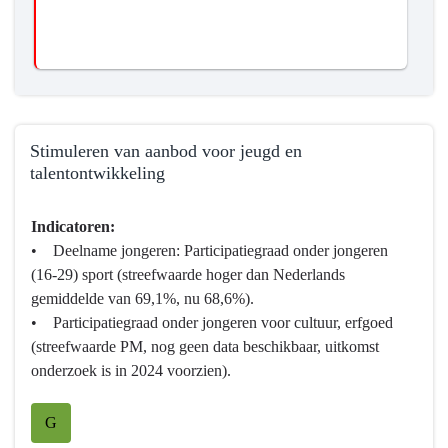
Stimuleren van aanbod voor jeugd en
talentontwikkeling
Terug
Indicatoren:
naar
• Deelname jongeren: Participatiegraad onder jongeren
navigatie
(16-29) sport (streefwaarde hoger dan Nederlands
-
gemiddelde van 69,1%, nu 68,6%).
Programma
• Participatiegraad onder jongeren voor cultuur, erfgoed
10
(streefwaarde PM, nog geen data beschikbaar, uitkomst
Cultuur,
onderzoek is in 2024 voorzien).
Erfgoed,
Sport
G
en