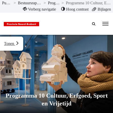
Publicaties
>
Bestuursrapportage I 2025
>
Programma’s
>
Programma 10 Cultuur, Erfgoed, Sport en Vrijetijd
Naar hoofdinhoud
Verberg navigatie
Hoog contrast
Bijlagen
Tonen
Programma 10 Cultuur, Erfgoed, Sport
en Vrijetijd