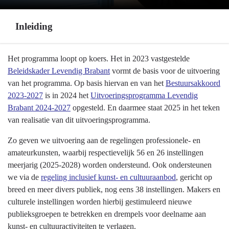
Inleiding
Terug
Het programma loopt op koers. Het in 2023 vastgestelde
naar
Beleidskader Levendig Brabant
vormt de basis voor de uitvoering
navigatie
van het programma. Op basis hiervan en van het
Bestuursakkoord
-
2023-2027
is in 2024 het
Uitvoeringsprogramma Levendig
Programma
Brabant 2024-2027
opgesteld. En daarmee staat 2025 in het teken
10
van realisatie van dit uitvoeringsprogramma.
Cultuur,
Zo geven we uitvoering aan de regelingen professionele- en
Erfgoed,
amateurkunsten, waarbij respectievelijk 56 en 26 instellingen
Sport
meerjarig (2025-2028) worden ondersteund. Ook ondersteunen
en
we via de
regeling inclusief kunst- en cultuuraanbod
, gericht op
Vrijetijd
breed en meer divers publiek, nog eens 38 instellingen. Makers en
-
culturele instellingen worden hierbij gestimuleerd nieuwe
Inleiding
publieksgroepen te betrekken en drempels voor deelname aan
kunst- en cultuuractiviteiten te verlagen.