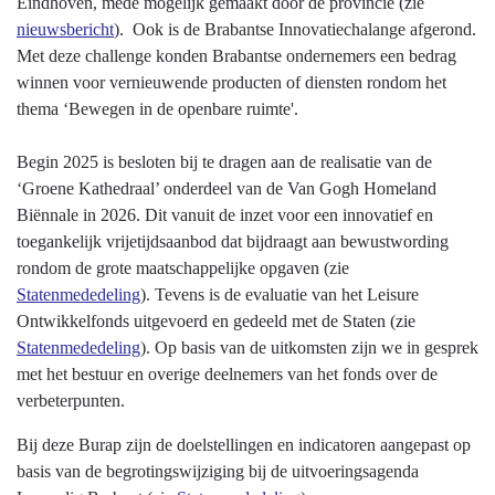
Eindhoven, mede mogelijk gemaakt door de provincie (zie
nieuwsbericht
). Ook is de Brabantse Innovatiechalange afgerond.
Met deze challenge konden Brabantse ondernemers een bedrag
winnen voor vernieuwende producten of diensten rondom het
thema ‘Bewegen in de openbare ruimte'.
Begin 2025 is besloten bij te dragen aan de realisatie van de
‘Groene Kathedraal’ onderdeel van de Van Gogh Homeland
Biënnale in 2026. Dit vanuit de inzet voor een innovatief en
toegankelijk vrijetijdsaanbod dat bijdraagt aan bewustwording
rondom de grote maatschappelijke opgaven (zie
Statenmededeling
). Tevens is de evaluatie van het Leisure
Ontwikkelfonds uitgevoerd en gedeeld met de Staten (zie
Statenmededeling
). Op basis van de uitkomsten zijn we in gesprek
met het bestuur en overige deelnemers van het fonds over de
verbeterpunten.
Bij deze Burap zijn de doelstellingen en indicatoren aangepast op
basis van de begrotingswijziging bij de uitvoeringsagenda