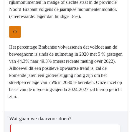
rijksmonumenten in matige of slechte staat in de provincie
Vrijetijd
Noord-Brabant volgens de jaarlijkse monumentenmonitor.
-
(streefwaarde: lager dan huidige 18%).
Wat
willen
O
we
bereiken?
-
Het percentage Brabantse volwassenen dat voldoet aan de
Bijdragen
beweegnorm is sinds de nulmeting in 2020 met 5 % gestegen
aan
van 44,3% naar 49,3% (meest recente meting over 2022).
een
Alhoewel dit een positieve opwaartse trend is, zal de
gezonde
komende jaren een grotere stijging nodig zijn om het
en
streefpercentage van 75% in 2030 te bereiken. Onze inzet op
aantrekkelijke
basis van de uitvoeringsagenda 2024-2027 zal hierop gericht
omgeving
zijn.
waar
voldoende
te
Wat gaan we daarvoor doen?
beleven
is