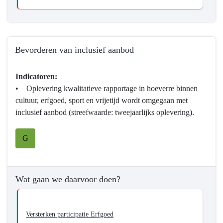
Bevorderen van inclusief aanbod
Terug
Indicatoren:
naar
• Oplevering kwalitatieve rapportage in hoeverre binnen
navigatie
cultuur, erfgoed, sport en vrijetijd wordt omgegaan met
-
inclusief aanbod (streefwaarde: tweejaarlijks oplevering).
Programma
10
G
Cultuur,
Erfgoed,
Sport
en
Wat gaan we daarvoor doen?
Vrijetijd
-
Wat
Versterken participatie Erfgoed