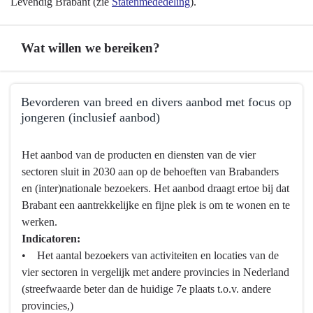
Levendig Brabant (zie
Statenmededeling
).
Wat willen we bereiken?
Terug
Bevorderen van breed en divers aanbod met focus op
naar
jongeren (inclusief aanbod)
navigatie
-
Terug
Het aanbod van de producten en diensten van de vier
Programma
naar
sectoren sluit in 2030 aan op de behoeften van Brabanders
10
navigatie
en (inter)nationale bezoekers. Het aanbod draagt ertoe bij dat
Cultuur,
-
Brabant een aantrekkelijke en fijne plek is om te wonen en te
Erfgoed,
Programma
werken.
Sport
10
Indicatoren:
en
Cultuur,
• Het aantal bezoekers van activiteiten en locaties van de
Vrijetijd
Erfgoed,
vier sectoren in vergelijk met andere provincies in Nederland
-
Sport
(streefwaarde beter dan de huidige 7e plaats t.o.v. andere
Wat
en
provincies,)
willen
Vrijetijd