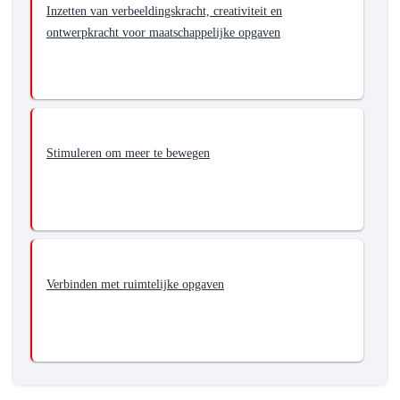
Inzetten van verbeeldingskracht, creativiteit en
en
ontwerpkracht voor maatschappelijke opgaven
waar
cultuurhistorie
behouden
blijft
Stimuleren om meer te bewegen
Verbinden met ruimtelijke opgaven