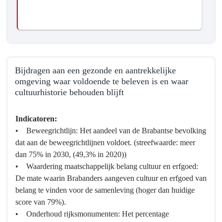
Bijdragen aan een gezonde en aantrekkelijke
omgeving waar voldoende te beleven is en waar
cultuurhistorie behouden blijft
Terug
Indicatoren:
naar
• Beweegrichtlijn: Het aandeel van de Brabantse bevolking
navigatie
dat aan de beweegrichtlijnen voldoet. (streefwaarde: meer
-
dan 75% in 2030, (49,3% in 2020))
Programma
• Waardering maatschappelijk belang cultuur en erfgoed:
10
De mate waarin Brabanders aangeven cultuur en erfgoed van
Cultuur,
belang te vinden voor de samenleving (hoger dan huidige
Erfgoed,
score van 79%).
Sport
• Onderhoud rijksmonumenten: Het percentage
en