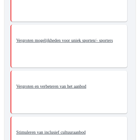
willen
we
bereiken?
-
Bevorderen
van
Vergroten mogelijkheden voor uniek sporten/- sporters
inclusief
aanbod
Vergroten en verbeteren van het aanbod
Stimuleren van inclusief cultuuraanbod