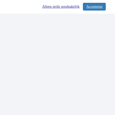
Alleen strikt noodzakelijk
Accepteren
/ 284