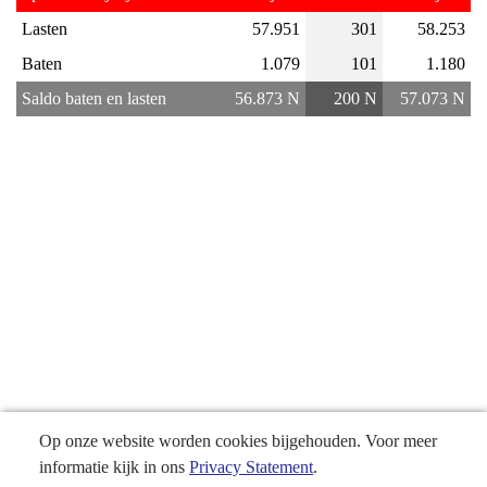
Programma
Lasten
57.951
301
58.253
10
Cultuur,
Baten
1.079
101
1.180
Erfgoed,
Saldo baten en lasten
56.873 N
200 N
57.073 N
Sport
en
Vrijetijd
-
Financieel
overzicht
Op onze website worden cookies bijgehouden. Voor meer
informatie kijk in ons
Privacy Statement
.