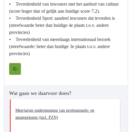
• Tevredenheid van inwoners met het aanbod van cultuur
we
-
(score hoger dan of gelijk aan huidige score 7,2).
bereiken?
Wat
• Tevredenheid Sport: aandeel inwoners dat tevreden is
willen
(streefwaarde beter dan huidige 4e plaats t.o.v. andere
we
provincies)
bereiken?
• Tevredenheid van meerdaags internationaal bezoek
-
(streefwaarde: beter dan huidige 3e plaats t.o.v. andere
Bevorderen
provincies)
van
breed
G
en
divers
aanbod
met
Wat gaan we daarvoor doen?
focus
op
Meerjarige ondersteuning van professionele- en
jongeren
amateurkunst (incl. PZN)
(inclusief
aanbod)