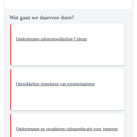
Vrijetijd
-
Wat
Wat gaan we daarvoor doen?
willen
we
bereiken?
Ondersteunen talentontwikkeling Cultuur
-
Stimuleren
van
aanbod
voor
jeugd
Ontwikkeling stimuleren van topsporttalenten
en
talentontwikkeling
Ondersteunen en verankeren cultuureducatie voor jongeren