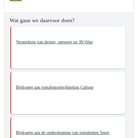
-
Wat
Wat gaan we daarvoor doen?
willen
we
bereiken?
Versterking van design, ontwerp en AV/film
-
Stimuleren
van
innovatie
en
vernieuwing,
inclusief
Bijdragen aan toptalentontwikkeling Cultuur
talentontwikkeling
Bijdragen aan de ondersteuning van toptalenten Sport