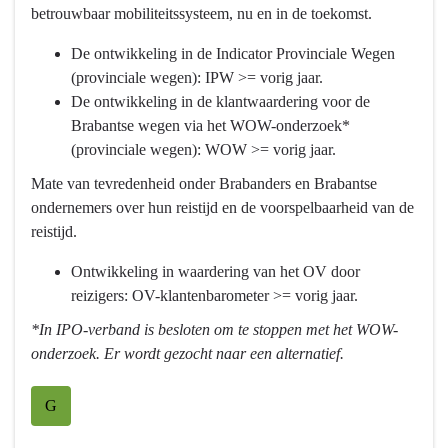
betrouwbaar mobiliteitssysteem, nu en in de toekomst.
Basisinfrastructuur
-
mobiliteit
Programma
De ontwikkeling in de Indicator Provinciale Wegen
-
8
(provinciale wegen): IPW >= vorig jaar.
Wat
Basisinfrastructuur
De ontwikkeling in de klantwaardering voor de
willen
mobiliteit
Brabantse wegen via het WOW-onderzoek*
we
-
(provinciale wegen): WOW >= vorig jaar.
bereiken?
Wat
Mate van tevredenheid onder Brabanders en Brabantse
willen
ondernemers over hun reistijd en de voorspelbaarheid van de
we
reistijd.
bereiken?
-
Ontwikkeling in waardering van het OV door
We
reizigers: OV-klantenbarometer >= vorig jaar.
gaan
*In IPO-verband is besloten om te stoppen met het WOW-
voor
onderzoek. Er wordt gezocht naar een alternatief.
een
robuust
en
G
betrouwbaar