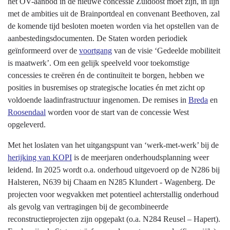
het OV-aanbod in de nieuwe concessie Zuidoost moet zijn, in lijn
met de ambities uit de Brainportdeal en convenant Beethoven, zal
de komende tijd besloten moeten worden via het opstellen van de
aanbestedingsdocumenten. De Staten worden periodiek
geïnformeerd over de
voortgang
van de visie ‘Gedeelde mobiliteit
is maatwerk’. Om een gelijk speelveld voor toekomstige
concessies te creëren én de continuïteit te borgen, hebben we
posities in busremises op strategische locaties én met zicht op
voldoende laadinfrastructuur ingenomen. De remises in
Breda
en
Roosendaal
worden voor de start van de concessie West
opgeleverd.
Met het loslaten van het uitgangspunt van ‘werk-met-werk’ bij de
herijking van KOPI
is de meerjaren onderhoudsplanning weer
leidend. In 2025 wordt o.a. onderhoud uitgevoerd op de N286 bij
Halsteren, N639 bij Chaam en N285 Klundert - Wagenberg. De
projecten voor wegvakken met potentieel achterstallig onderhoud
als gevolg van vertragingen bij de gecombineerde
reconstructieprojecten zijn opgepakt (o.a. N284 Reusel – Hapert).