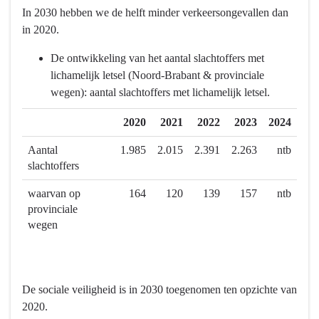
bereiken?
In 2030 hebben we de helft minder verkeersongevallen dan
-
in 2020.
We
gaan
De ontwikkeling van het aantal slachtoffers met
voor
lichamelijk letsel (Noord-Brabant & provinciale
veilige
wegen): aantal slachtoffers met lichamelijk letsel.
mobiliteit.
2020
2021
2022
2023
2024
Aantal
1.985
2.015
2.391
2.263
ntb
slachtoffers
waarvan op
164
120
139
157
ntb
provinciale
wegen
De sociale veiligheid is in 2030 toegenomen ten opzichte van
2020.