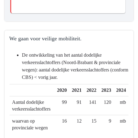
We gaan voor veilige mobiliteit.
Terug
De ontwikkeling van het aantal dodelijke
naar
verkeersslachtoffers (Noord-Brabant & provinciale
navigatie
wegen): aantal dodelijke verkeersslachtoffers (conform
-
CBS) < vorig jaar.
Programma
8
2020
2021
2022
2023
2024
Basisinfrastructuur
mobiliteit
Aantal dodelijke
99
91
141
120
ntb
-
verkeersslachtoffers
Wat
waarvan op
16
12
15
9
ntb
willen
provinciale wegen
we