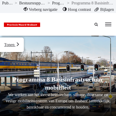
Publicaties
>
Bestuursrapportage I 2025
>
Programma’s
>
Programma 8 Basisinfrastructuur mobiliteit
Naar hoofdinhoud
Verberg navigatie
Hoog contrast
Bijlagen
Tonen
Programma 8 Basisinfrastructuur
mobiliteit
We werken aan het meest betrouwbare, slimme, duurzame en
veilige mobiliteitssysteem van Europa om Brabant aantrekkelijk,
bereikbaar en concurrerend te houden.