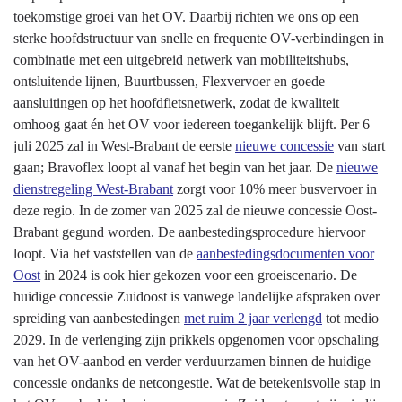
toekomstige groei van het OV. Daarbij richten we ons op een
sterke hoofdstructuur van snelle en frequente OV-verbindingen in
combinatie met een uitgebreid netwerk van mobiliteitshubs,
ontsluitende lijnen, Buurtbussen, Flexvervoer en goede
aansluitingen op het hoofdfietsnetwerk, zodat de kwaliteit
omhoog gaat én het OV voor iedereen toegankelijk blijft. Per 6
juli 2025 zal in West-Brabant de eerste
nieuwe concessie
van start
gaan; Bravoflex loopt al vanaf het begin van het jaar. De
nieuwe
dienstregeling West-Brabant
zorgt voor 10% meer busvervoer in
deze regio. In de zomer van 2025 zal de nieuwe concessie Oost-
Brabant gegund worden. De aanbestedingsprocedure hiervoor
loopt. Via het vaststellen van de
aanbestedingsdocumenten voor
Oost
in 2024 is ook hier gekozen voor een groeiscenario. De
huidige concessie Zuidoost is vanwege landelijke afspraken over
spreiding van aanbestedingen
met ruim 2 jaar verlengd
tot medio
2029. In de verlenging zijn prikkels opgenomen voor opschaling
van het OV-aanbod en verder verduurzamen binnen de huidige
concessie ondanks de netcongestie. Wat de betekenisvolle stap in