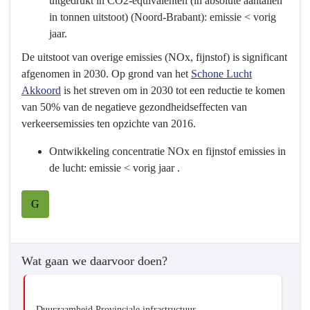
uitgedrukt in CO2-equivalenten (in absolute aantallen
Basisinfrastructuur
in tonnen uitstoot) (Noord-Brabant): emissie < vorig
mobiliteit
jaar.
-
De uitstoot van overige emissies (NOx, fijnstof) is significant
Wat
afgenomen in 2030. Op grond van het
Schone Lucht
willen
Akkoord
is het streven om in 2030 tot een reductie te komen
we
van 50% van de negatieve gezondheidseffecten van
bereiken?
verkeersemissies ten opzichte van 2016.
-
We
Ontwikkeling concentratie NOx en fijnstof emissies in
gaan
de lucht: emissie < vorig jaar .
voor
schone,
G
stille
en
gezonde
mobiliteit.
Wat gaan we daarvoor doen?
Duurzaamheid Provinciale infrastructuur