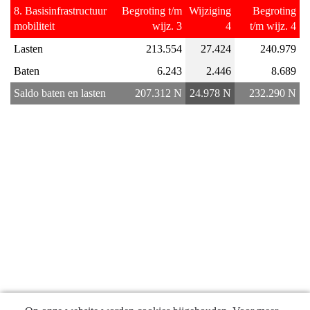
navigatie
8. Basisinfrastructuur
Begroting t/m
Wijziging
Begroting
-
mobiliteit
wijz. 3
4
t/m wijz. 4
Programma
Lasten
213.554
27.424
240.979
8
Basisinfrastructuur
Baten
6.243
2.446
8.689
mobiliteit
Saldo baten en lasten
207.312 N
24.978 N
232.290 N
-
Financieel
overzicht