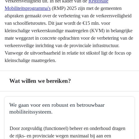
Verkeersveiligheid uit. In het kader van de
Regionale
Mobiliteitsprogramma's
(RMP) 2025 zijn met de gemeenten
afspraken gemaakt over de verbetering van de verkeersveiligheid
van schoolfietsroutes. Dit jaar wordt de €15 mln. voor
kleinschalige verkeerskundige maatregelen (KVM) in belangrijke
mate weggezet in concrete opdrachten voor de verbetering van de
verkeersveilige inrichting van de provinciale infrastructuur.
Vanwege de uitvoerbaarheid in relatie tot stikstof ligt de focus op
kleinschalige maatregelen.
Wat willen we bereiken?
Terug
We gaan voor een robuust en betrouwbaar
naar
mobiliteitssysteem.
navigatie
-
Terug
Door zorgvuldig (functioneel) beheer en onderhoud dragen
Programma
naar
de rijks- en provinciale wegen maximaal bij aan een
8
navigatie