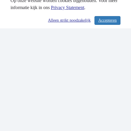
Op onze website worden cookies bijgehouden. Voor meer
informatie kijk in ons
Privacy Statement
.
Alleen strikt noodzakelijk
Accepteren
/ 284