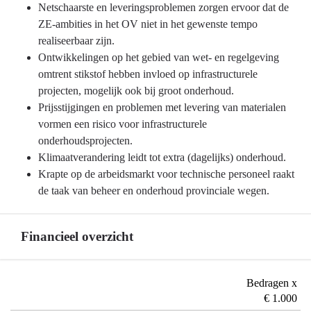
-
Netschaarste en leveringsproblemen zorgen ervoor dat de
Programma
ZE-ambities in het OV niet in het gewenste tempo
8
realiseerbaar zijn.
Basisinfrastructuur
Ontwikkelingen op het gebied van wet- en regelgeving
mobiliteit
omtrent stikstof hebben invloed op infrastructurele
-
projecten, mogelijk ook bij groot onderhoud.
Ontwikkelingen
Prijsstijgingen en problemen met levering van materialen
en
vormen een risico voor infrastructurele
onzekerheden
onderhoudsprojecten.
Klimaatverandering leidt tot extra (dagelijks) onderhoud.
Krapte op de arbeidsmarkt voor technische personeel raakt
de taak van beheer en onderhoud provinciale wegen.
Financieel overzicht
Terug
Bedragen x
naar
€ 1.000