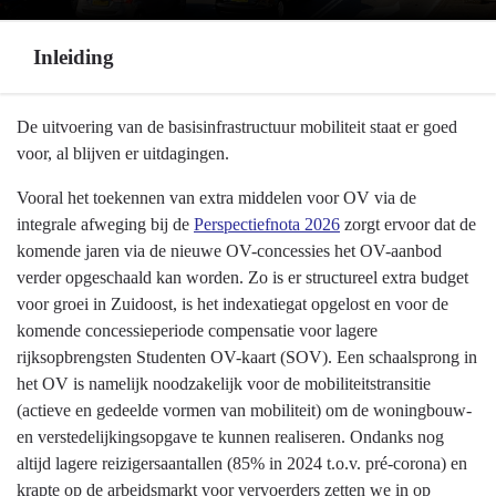
Inleiding
Terug
De uitvoering van de basisinfrastructuur mobiliteit staat er goed
naar
voor, al blijven er uitdagingen.
navigatie
Vooral het toekennen van extra middelen voor OV via de
-
integrale afweging bij de
Perspectiefnota 2026
zorgt ervoor dat de
Programma
komende jaren via de nieuwe OV-concessies het OV-aanbod
8
verder opgeschaald kan worden. Zo is er structureel extra budget
Basisinfrastructuur
voor groei in Zuidoost, is het indexatiegat opgelost en voor de
mobiliteit
komende concessieperiode compensatie voor lagere
-
rijksopbrengsten Studenten OV-kaart (SOV). Een schaalsprong in
Inleiding
het OV is namelijk noodzakelijk voor de mobiliteitstransitie
(actieve en gedeelde vormen van mobiliteit) om de woningbouw-
en verstedelijkingsopgave te kunnen realiseren. Ondanks nog
altijd lagere reizigersaantallen (85% in 2024 t.o.v. pré-corona) en
krapte op de arbeidsmarkt voor vervoerders zetten we in op