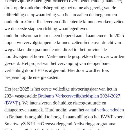
Eerder zijn de Staten geïnformeerd over toenemende (financiële)
druk op de onderhoudsbegroting met name als gevolg van de
uitbreiding en opwaardering van het areaal en de toegenomen
ouderdom. Om effectiever en efficiënter te kunnen werken, zetten
we de eerste stappen richting waardegedreven
onderhoudscontracten met een beperkt aantal aannemers. In 2025
hopen we vervolgstappen te kunnen zetten in de overdracht van
wegvakken die qua functie niet direct tot het provinciale
hoofdwegennet horen. Verkennende gesprekken hierover worden
gevoerd. Het project van het vervanging van de openbare
verlichting door LED is afgerond. Hierdoor wordt er fors
bespaard op de energiekosten.
Het jaar 2025 is het eerste volledige uitvoeringsjaar van het in
2024 vastgestelde
Brabants Verkeersveiligheidsplan 2024-2027
(BVVP)
. We intensiveren de huidige risicogestuurde en
datagedreven aanpak. Hard nodig, want het
aantal verkeersdoden
in Brabant is nog altijd te hoog. In aanvulling op het BVVP voert
SmartwayZ.NL het Grensverleggend Activeringsprogramma