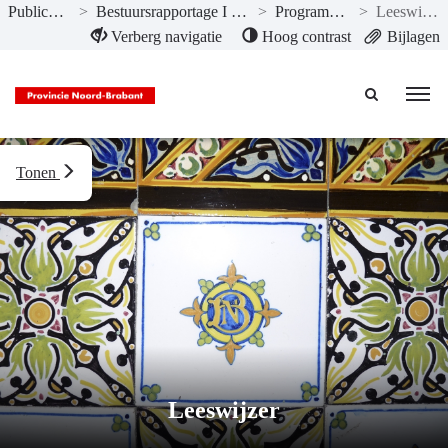
Publicaties
>
Bestuursrapportage I 2025
>
Programma’s
>
Leeswijzer
Naar hoofdinhoud
Verberg navigatie
Hoog contrast
Bijlagen
Tonen
Leeswijzer