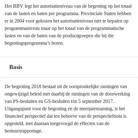
Het BBV legt het autorisatieniveau van de begroting op het totaal
van de lasten en baten per programma. Provinciale Staten hebben
er in 2004 voor gekozen het autorisatieniveau niet te bepalen op
programmaniveau maar op het totaal van de programmatische
lasten en van de baten van de productgroepen die bij die
begrotingsprogramma’s horen.
Basis
Terug
De begroting 2018 bestaat uit de oorspronkelijke ramingen van
naar
ongewijzigd beleid met daarbij de ramingen van de doorwerking
navigatie
van PS-besluiten en GS-besluiten t/m 5 september 2017.
-
Uitgangspunt voor de begroting en de meerjarenraming, is het
Algemene
financieel perspectief dat ten behoeve van de perspectiefnota is
grondslagen
opgesteld, met daaraan toegevoegd de effecten van de
voor
bestuursrapportage.
de