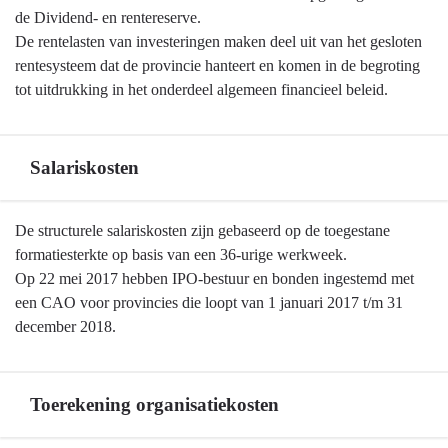
-
de Dividend- en rentereserve.
Algemene
De rentelasten van investeringen maken deel uit van het gesloten
grondslagen
rentesysteem dat de provincie hanteert en komen in de begroting
voor
tot uitdrukking in het onderdeel algemeen financieel beleid.
de
begroting
en
Salariskosten
jaarstukken
-
Terug
De structurele salariskosten zijn gebaseerd op de toegestane
Rente
naar
formatiesterkte op basis van een 36-urige werkweek.
navigatie
Op 22 mei 2017 hebben IPO-bestuur en bonden ingestemd met
-
een CAO voor provincies die loopt van 1 januari 2017 t/m 31
Algemene
december 2018.
grondslagen
voor
de
Toerekening organisatiekosten
begroting
en