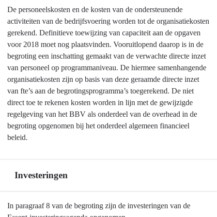
Terug
De personeelskosten en de kosten van de ondersteunende
jaarstukken
naar
activiteiten van de bedrijfsvoering worden tot de organisatiekosten
-
navigatie
gerekend. Definitieve toewijzing van capaciteit aan de opgaven
Salariskosten
-
voor 2018 moet nog plaatsvinden. Vooruitlopend daarop is in de
Algemene
begroting een inschatting gemaakt van de verwachte directe inzet
grondslagen
van personeel op programmaniveau. De hiermee samenhangende
voor
organisatiekosten zijn op basis van deze geraamde directe inzet
de
van fte’s aan de begrotingsprogramma’s toegerekend. De niet
begroting
direct toe te rekenen kosten worden in lijn met de gewijzigde
en
regelgeving van het BBV als onderdeel van de overhead in de
jaarstukken
begroting opgenomen bij het onderdeel algemeen financieel
-
beleid.
Toerekening
organisatiekosten
Investeringen
Terug
In paragraaf 8 van de begroting zijn de investeringen van de
naar