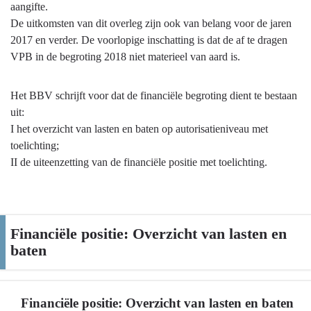
Algemene
aangifte.
grondslagen
De uitkomsten van dit overleg zijn ook van belang voor de jaren
voor
2017 en verder. De voorlopige inschatting is dat de af te dragen
de
VPB in de begroting 2018 niet materieel van aard is.
begroting
en
Het BBV schrijft voor dat de financiële begroting dient te bestaan
jaarstukken
uit:
-
I het overzicht van lasten en baten op autorisatieniveau met
Vennootschapsbelasting
toelichting;
II de uiteenzetting van de financiële positie met toelichting.
Financiële positie: Overzicht van lasten en
baten
Financiële positie: Overzicht van lasten en baten