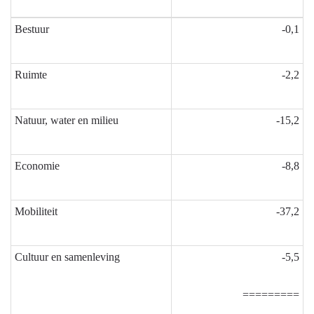
Bestuur
-0,1
Ruimte
-2,2
Natuur, water en milieu
-15,2
Economie
-8,8
Mobiliteit
-37,2
Cultuur en samenleving
-5,5
=========