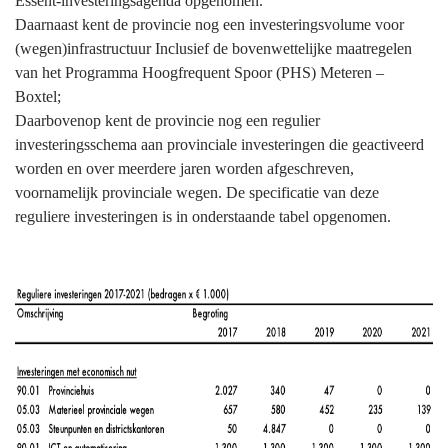
Essent-investeringsagenda opgenomen.
navigatie
Daarnaast kent de provincie nog een investeringsvolume voor
-
(wegen)infrastructuur Inclusief de bovenwettelijke maatregelen
Algemene
van het Programma Hoogfrequent Spoor (PHS) Meteren –
grondslagen
Boxtel;
voor
Daarbovenop kent de provincie nog een regulier
de
investeringsschema aan provinciale investeringen die geactiveerd
begroting
worden en over meerdere jaren worden afgeschreven,
en
voornamelijk provinciale wegen. De specificatie van deze
jaarstukken
reguliere investeringen is in onderstaande tabel opgenomen.
-
Investeringen