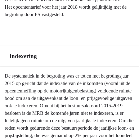
Het opcententarief voor het jaar 2018 wordt gelijktijdig met de
begroting door PS vastgesteld.
Indexering
Terug
De systematiek in de begroting was er tot en met begrotingsjaar
naar
2015 op gericht dat de indexatie van de inkomsten (vooral uit de
navigatie
opcentenheffing op de motorrijtuigenbelasting) voldoende ruimte
-
bood om aan de uitgavenkant de loon- en prijsgevoelige uitgaven
Algemene
ook te indexeren. Omdat bij het bestuursakkoord 2015-2019
grondslagen
besloten is de MRB de komende jaren niet te indexeren, is er
voor
feitelijk geen ruimte om de uitgaven jaarlijks te indexeren. Om die
de
reden wordt gedurende deze bestuursperiode de jaarlijkse loon- en
begroting
prijsbijstelling, die was geraamd op 2% per jaar voor het loondeel