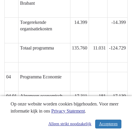
Brabant
Toegerekende
14.399
-14.399
organisatiekosten
Totaal programma
135.760
11.031
-124.729
04
Programma Economie
04.01
Algemeen economisch
17.311
181
-17.130
beleid
Op onze website worden cookies bijgehouden. Voor meer
informatie kijk in ons
Privacy Statement
.
04.02
Economisch programma
15.590
-15.590
Alleen strikt noodzakelijk
Accepteren
/ 341
Brabant