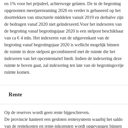
en
en 1% voor het prijsdeel, achterwege gelaten. De in de begroting
jaarstukken
opgenomen meerjarenraming 2020 en verder is gebaseerd op het
-
doortrekken van structurele middelen vanuit 2019 en derhalve zijn
Indexering
de bedragen vanaf 2020 niet geïndexeerd.Voor het indexeren van
de begroting vanaf begrotingsjaar 2020 is een stelpost beschikbaar
van ca € 4 mln. Het indexeren van de uitgavenkant van de
begroting vanaf begrotingsjaar 2020 is wellicht mogelijk binnen
de ruimte in deze stelpost gecombineerd met de ruimte die het
indexeren van het opcententarief biedt. Indien de indexering deze
ruimte te boven gaat, zal indexering ten late van de begrotingsvrije
ruimte komen.
Rente
Terug
Op de reserves wordt geen rente bijgeschreven.
naar
De provincie hanteert een gesloten rentesysteem waarbij het saldo
navigatie
van de rentekosten en rente-inkomsten wordt opgevangen binnen