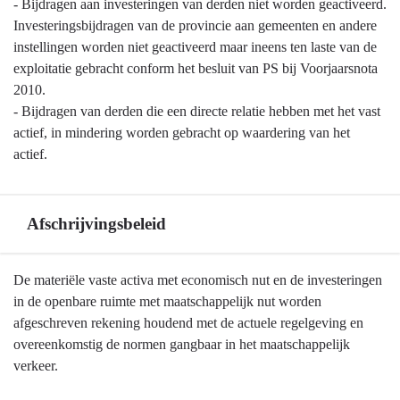
de
- Bijdragen aan investeringen van derden niet worden geactiveerd.
begroting
Investeringsbijdragen van de provincie aan gemeenten en andere
en
instellingen worden niet geactiveerd maar ineens ten laste van de
jaarstukken
exploitatie gebracht conform het besluit van PS bij Voorjaarsnota
-
2010.
Vaste
- Bijdragen van derden die een directe relatie hebben met het vast
activa
actief, in mindering worden gebracht op waardering van het
actief.
Afschrijvingsbeleid
Terug
De materiële vaste activa met economisch nut en de investeringen
naar
in de openbare ruimte met maatschappelijk nut worden
navigatie
afgeschreven rekening houdend met de actuele regelgeving en
-
overeenkomstig de normen gangbaar in het maatschappelijk
Algemene
verkeer.
grondslagen