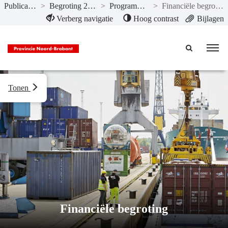
Publicaties
>
Begroting 2018
>
Programma’s
>
Financiële begroting
Naar hoofdinhoud
Verberg navigatie
Hoog contrast
Bijlagen
Tonen
Financiële begroting