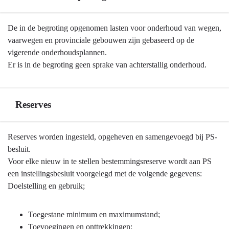
Terug
De in de begroting opgenomen lasten voor onderhoud van wegen,
naar
vaarwegen en provinciale gebouwen zijn gebaseerd op de
navigatie
vigerende onderhoudsplannen.
-
Er is in de begroting geen sprake van achterstallig onderhoud.
Algemene
grondslagen
voor
Reserves
de
begroting
Terug
Reserves worden ingesteld, opgeheven en samengevoegd bij PS-
en
naar
besluit.
jaarstukken
navigatie
Voor elke nieuw in te stellen bestemmingsreserve wordt aan PS
-
-
een instellingsbesluit voorgelegd met de volgende gegevens:
Onderhoud
Algemene
Doelstelling en gebruik;
kapitaalgoederen
grondslagen
voor
Toegestane minimum en maximumstand;
de
Toevoegingen en onttrekkingen;