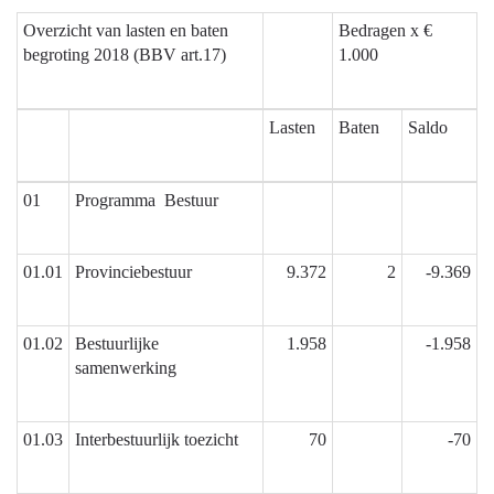
navigatie
Overzicht van lasten en baten
Bedragen x €
-
begroting 2018 (BBV art.17)
1.000
Financiële
positie:
Overzicht
Lasten
Baten
Saldo
van
lasten
en
01
Programma Bestuur
baten
-
01.01
Provinciebestuur
9.372
2
-9.369
Overzicht
van
lasten
01.02
Bestuurlijke
1.958
-1.958
en
samenwerking
baten
begroting
2018
01.03
Interbestuurlijk toezicht
70
-70
(BBV
art.