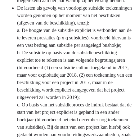
jaarstukken
toegerekend aan het jaar waarop zij betrekking hebben.
-
De lasten als gevolg van voorlopige subsidie toekenningen
Algemene
worden genomen op het moment van het beschikken
grondslagen
(afgeven van de beschikking), tenzij:
BBV
a. De hoogte van de subsidie expliciet is verbonden aan de
te leveren prestaties (p x q subsidies), voorbeeld hiervan is
een vast bedrag aan subsidie per aangelegd bushokje;
b. De subsidie op basis van de subsidiebeschikking
expliciet toe te rekenen is aan volgende begrotingsjaren
(bijvoorbeeld (1) een subsidie cultuur toegekend in 2017,
maar voor exploitatiejaar 2018, (2) een toekenning van een
beschikking voor een project in 2017, maar in de
beschikking wordt expliciet aangegeven dat het project
uitgevoerd zal worden in 2019);
c. Op basis van het subsidieproces de indruk bestaat dat de
start van het project expliciet is gepland in een ander
boekjaar (bijvoorbeeld het eind december nog toekennen
van subsidies). Bij de start van een project kan hierbij ook
gedacht worden aan voorbereidingswerkzaamheden, zoals