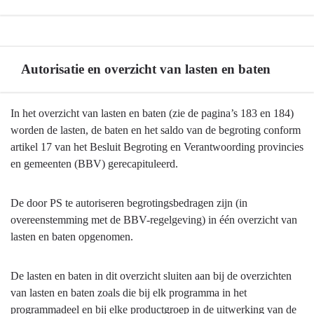
Terug
naar
Autorisatie en overzicht van lasten en baten
navigatie
-
Financiële
Terug
In het overzicht van lasten en baten (zie de pagina’s 183 en 184)
positie:
naar
worden de lasten, de baten en het saldo van de begroting conform
Overzicht
navigatie
artikel 17 van het Besluit Begroting en Verantwoording provincies
van
-
en gemeenten (BBV) gerecapituleerd.
lasten
Financiële
en
positie:
De door PS te autoriseren begrotingsbedragen zijn (in
baten
Overzicht
overeenstemming met de BBV-regelgeving) in één overzicht van
-
van
lasten en baten opgenomen.
Financiële
lasten
positie:
en
Overzicht
De lasten en baten in dit overzicht sluiten aan bij de overzichten
baten
van
van lasten en baten zoals die bij elk programma in het
-
lasten
programmadeel en bij elke productgroep in de uitwerking van de