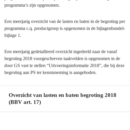
Autorisatie
en
programma’s zijn opgenomen.
en
baten
overzicht
van
Een meerjarig overzicht van de lasten en baten in de begroting per
lasten
programma c.q. productgroep is opgenomen in de bijlagenbundel-
en
bijlage 1.
baten
Een meerjarig gedetailleerd overzicht ingedeeld naar de vanaf
begroting 2018 voorgeschreven taakvelden is opgenomen in de
door GS vast te stellen “Uitvoeringsinformatie 2018”, die bij deze
begroting aan PS ter kennisneming is aangeboden.
Overzicht van lasten en baten begroting 2018
(BBV art. 17)
Terug
naar