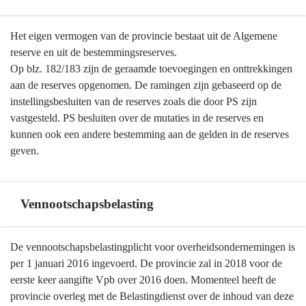
Terug
Het eigen vermogen van de provincie bestaat uit de Algemene
naar
reserve en uit de bestemmingsreserves.
navigatie
Op blz. 182/183 zijn de geraamde toevoegingen en onttrekkingen
-
aan de reserves opgenomen. De ramingen zijn gebaseerd op de
Algemene
instellingsbesluiten van de reserves zoals die door PS zijn
grondslagen
vastgesteld. PS besluiten over de mutaties in de reserves en
voor
kunnen ook een andere bestemming aan de gelden in de reserves
de
geven.
begroting
en
jaarstukken
Vennootschapsbelasting
-
Mutaties
Terug
De vennootschapsbelastingplicht voor overheidsondernemingen is
in
naar
per 1 januari 2016 ingevoerd. De provincie zal in 2018 voor de
reserves
navigatie
eerste keer aangifte Vpb over 2016 doen. Momenteel heeft de
en
-
provincie overleg met de Belastingdienst over de inhoud van deze
voorzieningen