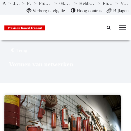
Publicaties
>
Jaarstukken 2017
>
Programma’s
>
Programma 04 Economie en energie
>
04.04 Energie, innovatie en transitie
>
Hebben we bereikt wat we wilden bereiken?
>
Energie, innovatie en transitie
>
Vormen van netwerken
Naar hoofdinhoud
Verberg navigatie
Hoog contrast
Bijlagen
Terug
Vormen van netwerken