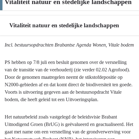
Vitaliteit natuur en stedelijke landschappen
Vitaliteit natuur en stedelijke landschappen
Terug
Incl. bestuursopdrachten Brabantse Agenda Wonen, Vitale bodem
naar
navigatie
PS hebben op 7/8 juli een besluit genomen over de versnelling
-
van de transitie van de veehouderij (zie verder 02.02 Agrofood).
Vitaliteit
Door de genomen maatregelen neemt de stikstofdepositie op
natuur
N2000-gebieden af en dat komt direct de biodiversiteit ten goede.
en
Voorts is uitvoering gegeven aan de bestuursopdracht Vitale
stedelijke
bodem, die heeft geleid tot een Uitvoeringsplan.
landschappen
-
Het natuurbeleid zoals vastgelegd de beleidsvisie Brabant
Vitaliteit
Uitnodigend Groen (BrUG) is geëvalueerd en geactualiseerd. Het
natuur
gaat met name om een versnelling van de grondverwerving voor
en