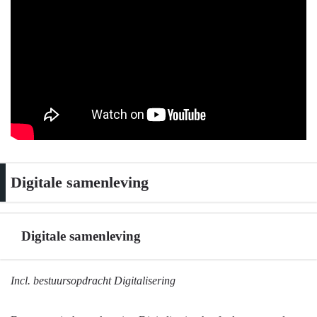
Digitale samenleving
Digitale samenleving
Terug
Incl. bestuursopdracht Digitalisering
naar
navigatie