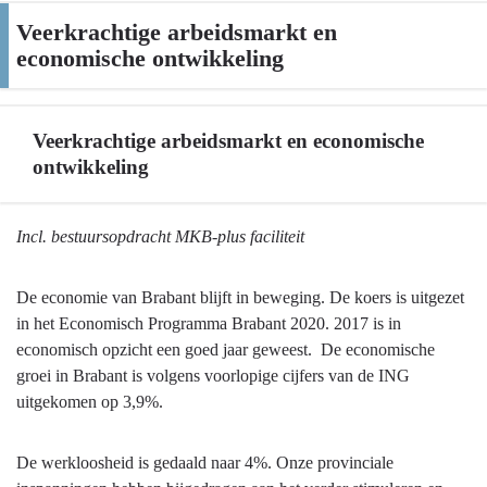
Veerkrachtige arbeidsmarkt en
economische ontwikkeling
Veerkrachtige arbeidsmarkt en economische
ontwikkeling
Terug
Incl. bestuursopdracht MKB-plus faciliteit
naar
navigatie
De economie van Brabant blijft in beweging. De koers is uitgezet
-
in het Economisch Programma Brabant 2020. 2017 is in
Veerkrachtige
economisch opzicht een goed jaar geweest. De economische
arbeidsmarkt
groei in Brabant is volgens voorlopige cijfers van de ING
en
uitgekomen op 3,9%.
economische
ontwikkeling
De werkloosheid is gedaald naar 4%. Onze provinciale
-