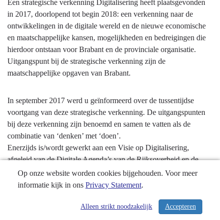
Een strategische verkenning Digitalisering heeft plaatsgevonden
-
in 2017, doorlopend tot begin 2018: een verkenning naar de
Digitale
ontwikkelingen in de digitale wereld en de nieuwe economische
samenleving
en maatschappelijke kansen, mogelijkheden en bedreigingen die
-
hierdoor ontstaan voor Brabant en de provinciale organisatie.
Digitale
Uitgangspunt bij de strategische verkenning zijn de
samenleving
maatschappelijke opgaven van Brabant.
In september 2017 werd u geïnformeerd over de tussentijdse
voortgang van deze strategische verkenning. De uitgangspunten
bij deze verkenning zijn benoemd en samen te vatten als de
combinatie van ‘denken’ met ‘doen’.
Enerzijds is/wordt gewerkt aan een Visie op Digitalisering,
afgeleid van de Digitale Agenda’s van de Rijksoverheid en de
Europese Unie. Anderzijds is in 2017 ‘denken’ met ‘doen’
Op onze website worden cookies bijgehouden. Voor meer
gecombineerd door te werken aan projecten die illustratief zijn
informatie kijk in ons
Privacy Statement
.
voor de digitaliserings- en transitiestappen die wij willen gaan
maken.
Alleen strikt noodzakelijk
Accepteren
/ 400