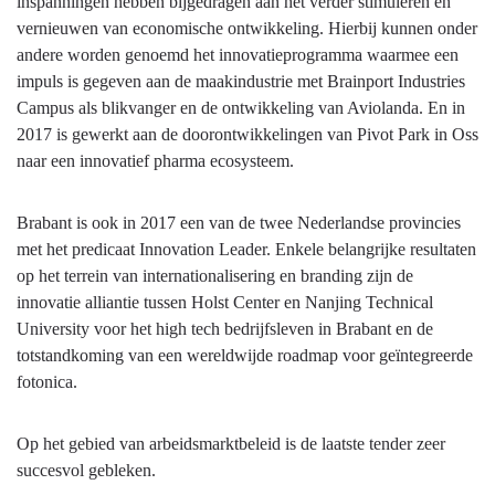
inspanningen hebben bijgedragen aan het verder stimuleren en
Veerkrachtige
vernieuwen van economische ontwikkeling. Hierbij kunnen onder
arbeidsmarkt
andere worden genoemd het innovatieprogramma waarmee een
en
impuls is gegeven aan de maakindustrie met Brainport Industries
economische
Campus als blikvanger en de ontwikkeling van Aviolanda. En in
ontwikkeling
2017 is gewerkt aan de doorontwikkelingen van Pivot Park in Oss
naar een innovatief pharma ecosysteem.
Brabant is ook in 2017 een van de twee Nederlandse provincies
met het predicaat Innovation Leader. Enkele belangrijke resultaten
op het terrein van internationalisering en branding zijn de
innovatie alliantie tussen Holst Center en Nanjing Technical
University voor het high tech bedrijfsleven in Brabant en de
totstandkoming van een wereldwijde roadmap voor geïntegreerde
fotonica.
Op het gebied van arbeidsmarktbeleid is de laatste tender zeer
succesvol gebleken.