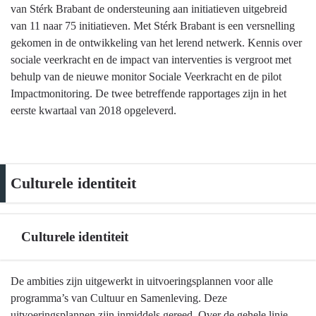
van Stérk Brabant de ondersteuning aan initiatieven uitgebreid
van 11 naar 75 initiatieven. Met Stérk Brabant is een versnelling
gekomen in de ontwikkeling van het lerend netwerk. Kennis over
sociale veerkracht en de impact van interventies is vergroot met
behulp van de nieuwe monitor Sociale Veerkracht en de pilot
Impactmonitoring. De twee betreffende rapportages zijn in het
eerste kwartaal van 2018 opgeleverd.
Culturele identiteit
Culturele identiteit
Terug
De ambities zijn uitgewerkt in uitvoeringsplannen voor alle
naar
programma’s van Cultuur en Samenleving. Deze
navigatie
uitvoeringsplannen zijn inmiddels gereed. Over de gehele linie