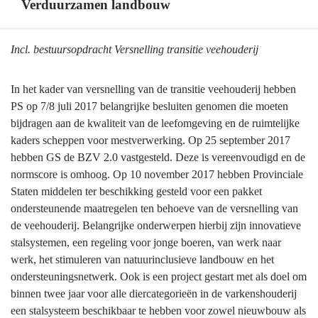
Verduurzamen landbouw
Terug
Incl. bestuursopdracht Versnelling transitie veehouderij
naar
navigatie
In het kader van versnelling van de transitie veehouderij hebben
-
PS op 7/8 juli 2017 belangrijke besluiten genomen die moeten
Verduurzamen
bijdragen aan de kwaliteit van de leefomgeving en de ruimtelijke
landbouw
kaders scheppen voor mestverwerking. Op 25 september 2017
-
hebben GS de BZV 2.0 vastgesteld. Deze is vereenvoudigd en de
Verduurzamen
normscore is omhoog. Op 10 november 2017 hebben Provinciale
landbouw
Staten middelen ter beschikking gesteld voor een pakket
ondersteunende maatregelen ten behoeve van de versnelling van
de veehouderij. Belangrijke onderwerpen hierbij zijn innovatieve
stalsystemen, een regeling voor jonge boeren, van werk naar
werk, het stimuleren van natuurinclusieve landbouw en het
ondersteuningsnetwerk. Ook is een project gestart met als doel om
binnen twee jaar voor alle diercategorieën in de varkenshouderij
een stalsysteem beschikbaar te hebben voor zowel nieuwbouw als