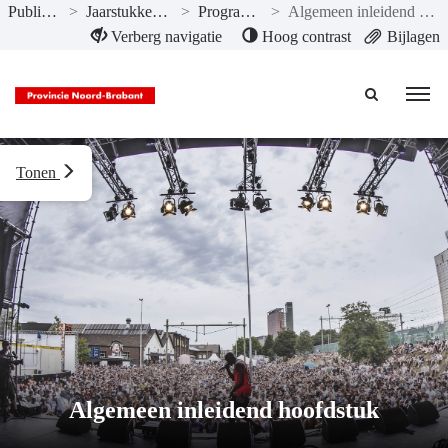
Publicaties
>
Jaarstukken 2017
>
Programma’s
>
Algemeen inleidend hoofdstuk
Naar hoofdinhoud
Verberg navigatie
Hoog contrast
Bijlagen
Tonen
Algemeen inleidend hoofdstuk