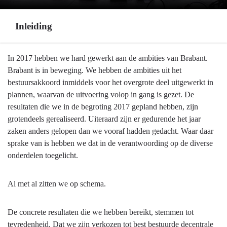
Inleiding
Terug
In 2017 hebben we hard gewerkt aan de ambities van Brabant.
naar
Brabant is in beweging. We hebben de ambities uit het
navigatie
bestuursakkoord inmiddels voor het overgrote deel uitgewerkt in
-
plannen, waarvan de uitvoering volop in gang is gezet. De
Algemeen
resultaten die we in de begroting 2017 gepland hebben, zijn
inleidend
grotendeels gerealiseerd. Uiteraard zijn er gedurende het jaar
hoofdstuk
zaken anders gelopen dan we vooraf hadden gedacht. Waar daar
-
sprake van is hebben we dat in de verantwoording op de diverse
Inleiding
onderdelen toegelicht.
Al met al zitten we op schema.
De concrete resultaten die we hebben bereikt, stemmen tot
tevredenheid. Dat we zijn verkozen tot best bestuurde decentrale