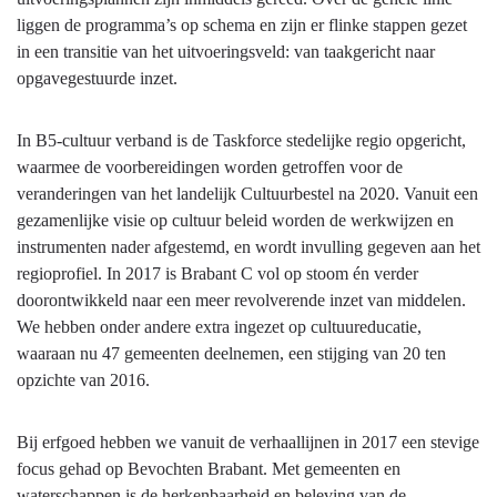
-
liggen de programma’s op schema en zijn er flinke stappen gezet
Culturele
in een transitie van het uitvoeringsveld: van taakgericht naar
identiteit
opgavegestuurde inzet.
-
Culturele
In B5-cultuur verband is de Taskforce stedelijke regio opgericht,
identiteit
waarmee de voorbereidingen worden getroffen voor de
veranderingen van het landelijk Cultuurbestel na 2020. Vanuit een
gezamenlijke visie op cultuur beleid worden de werkwijzen en
instrumenten nader afgestemd, en wordt invulling gegeven aan het
regioprofiel. In 2017 is Brabant C vol op stoom én verder
doorontwikkeld naar een meer revolverende inzet van middelen.
We hebben onder andere extra ingezet op cultuureducatie,
waaraan nu 47 gemeenten deelnemen, een stijging van 20 ten
opzichte van 2016.
Bij erfgoed hebben we vanuit de verhaallijnen in 2017 een stevige
focus gehad op Bevochten Brabant. Met gemeenten en
waterschappen is de herkenbaarheid en beleving van de