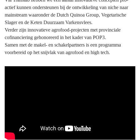
actief kunnen ondersteunen bij de ontwikkeling van niche naar
mainstream waaronder de Dutch Quinoa Group, Vegetarische
Slager en de Keten Duurzaam Varkensvlees.
Verder zijn innovatieve agrofood-projecten met provinciale
cofinanciering gehonoreerd in het kader van POP3.
Samen met de makel- en schakelpartners is een programma
voorbereid op het snijvlak van agrofood en high tech.