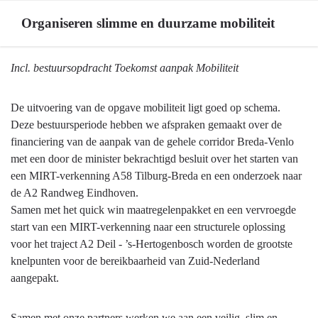
Organiseren slimme en duurzame mobiliteit
Terug
Incl. bestuursopdracht Toekomst aanpak Mobiliteit
naar
navigatie
De uitvoering van de opgave mobiliteit ligt goed op schema.
-
Deze bestuursperiode hebben we afspraken gemaakt over de
Organiseren
financiering van de aanpak van de gehele corridor Breda-Venlo
slimme
met een door de minister bekrachtigd besluit over het starten van
en
een MIRT-verkenning A58 Tilburg-Breda en een onderzoek naar
duurzame
de A2 Randweg Eindhoven.
mobiliteit
Samen met het quick win maatregelenpakket en een vervroegde
-
start van een MIRT-verkenning naar een structurele oplossing
Organiseren
voor het traject A2 Deil - ’s-Hertogenbosch worden de grootste
slimme
knelpunten voor de bereikbaarheid van Zuid-Nederland
en
aangepakt.
duurzame
mobiliteit
Samen met onze partners werken we aan een veilig, slim en