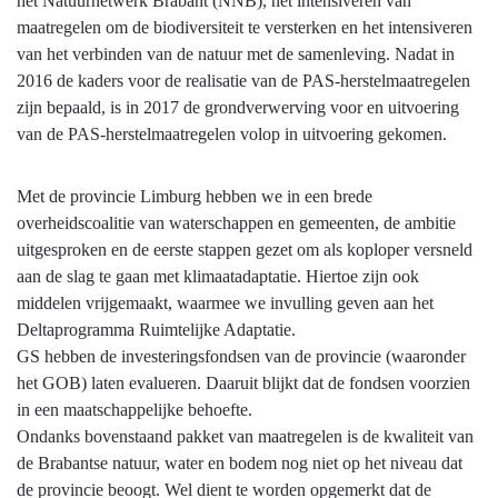
het Natuurnetwerk Brabant (NNB), het intensiveren van
stedelijke
maatregelen om de biodiversiteit te versterken en het intensiveren
landschappen
van het verbinden van de natuur met de samenleving. Nadat in
2016 de kaders voor de realisatie van de PAS-herstelmaatregelen
zijn bepaald, is in 2017 de grondverwerving voor en uitvoering
van de PAS-herstelmaatregelen volop in uitvoering gekomen.
Met de provincie Limburg hebben we in een brede
overheidscoalitie van waterschappen en gemeenten, de ambitie
uitgesproken en de eerste stappen gezet om als koploper versneld
aan de slag te gaan met klimaatadaptatie. Hiertoe zijn ook
middelen vrijgemaakt, waarmee we invulling geven aan het
Deltaprogramma Ruimtelijke Adaptatie.
GS hebben de investeringsfondsen van de provincie (waaronder
het GOB) laten evalueren. Daaruit blijkt dat de fondsen voorzien
in een maatschappelijke behoefte.
Ondanks bovenstaand pakket van maatregelen is de kwaliteit van
de Brabantse natuur, water en bodem nog niet op het niveau dat
de provincie beoogt. Wel dient te worden opgemerkt dat de