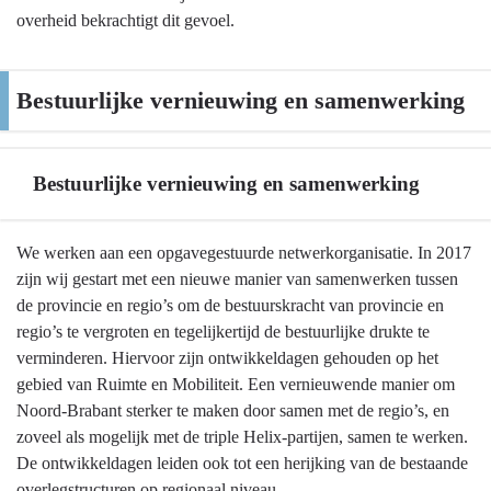
overheid bekrachtigt dit gevoel.
Bestuurlijke vernieuwing en samenwerking
Bestuurlijke vernieuwing en samenwerking
Terug
We werken aan een opgavegestuurde netwerkorganisatie. In 2017
naar
zijn wij gestart met een nieuwe manier van samenwerken tussen
navigatie
de provincie en regio’s om de bestuurskracht van provincie en
-
regio’s te vergroten en tegelijkertijd de bestuurlijke drukte te
Bestuurlijke
verminderen. Hiervoor zijn ontwikkeldagen gehouden op het
vernieuwing
gebied van Ruimte en Mobiliteit. Een vernieuwende manier om
en
Noord-Brabant sterker te maken door samen met de regio’s, en
samenwerking
zoveel als mogelijk met de triple Helix-partijen, samen te werken.
-
De ontwikkeldagen leiden ook tot een herijking van de bestaande
Bestuurlijke
overlegstructuren op regionaal niveau.