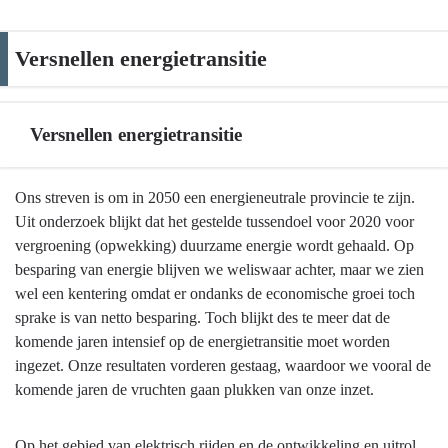
Versnellen energietransitie
Versnellen energietransitie
Terug
Ons streven is om in 2050 een energieneutrale provincie te zijn.
naar
Uit onderzoek blijkt dat het gestelde tussendoel voor 2020 voor
navigatie
vergroening (opwekking) duurzame energie wordt gehaald. Op
-
besparing van energie blijven we weliswaar achter, maar we zien
Versnellen
wel een kentering omdat er ondanks de economische groei toch
energietransitie
sprake is van netto besparing. Toch blijkt des te meer dat de
-
komende jaren intensief op de energietransitie moet worden
Versnellen
ingezet. Onze resultaten vorderen gestaag, waardoor we vooral de
energietransitie
komende jaren de vruchten gaan plukken van onze inzet.
Op het gebied van elektrisch rijden en de ontwikkeling en uitrol