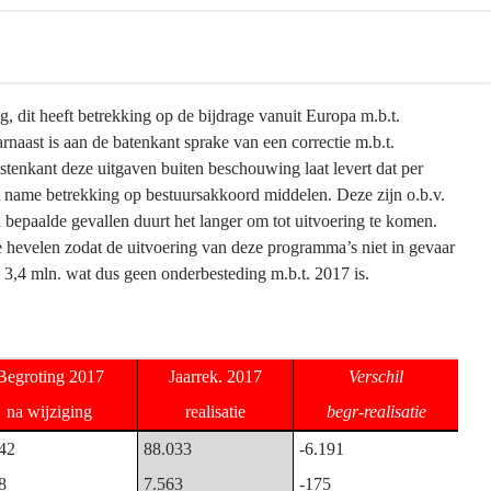
g, dit heeft betrekking op de bijdrage vanuit Europa m.b.t.
rnaast is aan de batenkant sprake van een correctie m.b.t.
astenkant deze uitgaven buiten beschouwing laat levert dat per
t name betrekking op bestuursakkoord middelen. Deze zijn o.b.v.
 bepaalde gevallen duurt het langer om tot uitvoering te komen.
 hevelen zodat de uitvoering van deze programma’s niet in gevaar
€ 3,4 mln. wat dus geen onderbesteding m.b.t. 2017 is.
Begroting 2017
Jaarrek. 2017
Verschil
na wijziging
realisatie
begr-realisatie
42
88.033
-6.191
8
7.563
-175