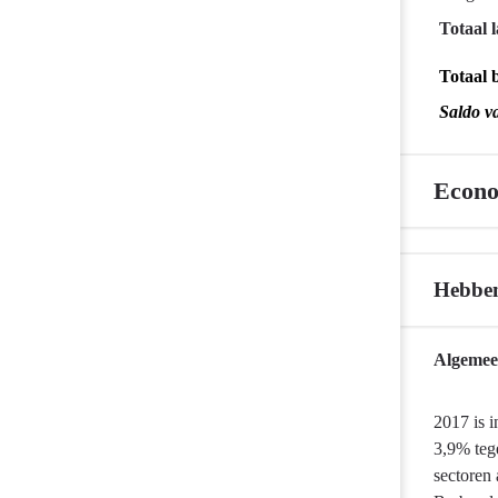
Totaal l
Totaal 
Saldo v
Econo
Hebben
Terug
Algemeen
naar
navigatie
2017 is 
-
3,9% teg
Economie
sectoren 
en