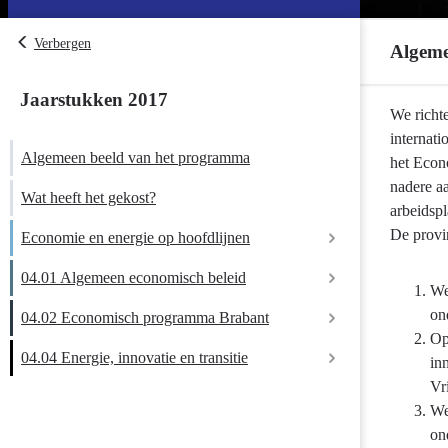
Verbergen
Algeme
Jaarstukken 2017
Terug
We richte
naar
internati
Algemeen beeld van het programma
navigatie
het Econ
-
nadere a
Wat heeft het gekost?
Programma
arbeidsp
04
De provin
Economie en energie op hoofdlijnen
Economie
04.01 Algemeen economisch beleid
Hebben we bereikt wat we wilden bereiken?
en
We
energie
on
04.02 Economisch programma Brabant
Wat hebben we daarvoor gedaan?
-
Op
Algemeen
04.04 Energie, innovatie en transitie
in
beeld
Inzet verbonden partijen
Vr
van
We
het
on