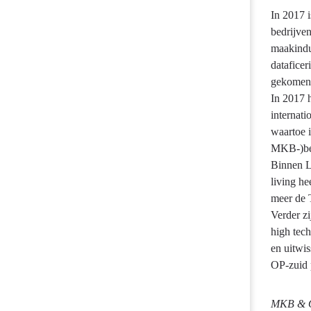
In 2017 
bedrijve
maakindu
dataficer
gekomen r
In 2017 
internat
waartoe i
MKB-)bedr
Binnen L
living he
meer de T
Verder z
high tech
en uitwis
OP-zuid 
MKB & O