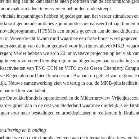
rs die nog aan de kant staat te laten profiteren van de economische gr
 noodzaak om talent te werven en behouden onderstreept.
vinciale inspanningen hebben bijgedragen aan het verder stimuleren e
akkoord genoemde ambities zijn inmiddels gerealiseerd of zijn binnen 
innovatieprogramma HTSM is een impuls gegeven aan de maakindustrie;
en in Woensdrecht kwam rond waarmee een forse boost werd gegeven a
-onder-steuning van de kant geduwd voor het (innovatieve) MKB, waarb
kregen; Verder hebben we zo’n 20 innovatieve projecten op het vlak va
ing in een revolverend kennisprogramma bijgedragen aan opschaling
ksactiviteiten van TNO-ECN en VITO op de Green Chemistry Campu
we Regeerakkoord biedt kansen voor Brabant op gebied van regionale 
Rijk. Nauwe samenwerking zien we terug in o.a. de MKB-plusfaciliteit 
n aantrekken van talent.
re Ontwikkelfonds is operationeel en de Midtermreview Vrijetijdsecono
harder groeit dan in de rest van Nederland waarmee duidelijk is de B
ingen voor meer bestedingen en arbeidsplaatsen te realiseren; In Braba
onalisering en branding
ebben we een extra impuls gegeven aan de internationaliserings- en bra