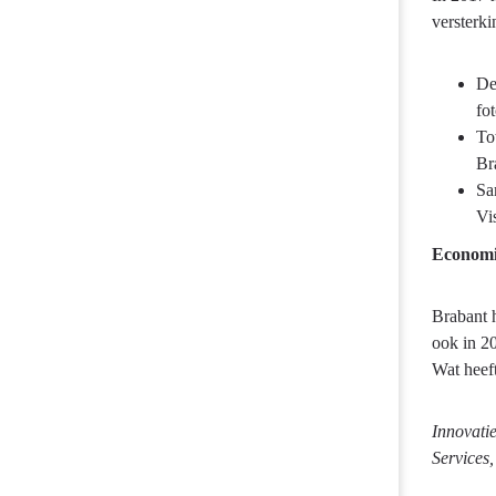
versterki
De
fo
To
Br
Sa
Vi
Economi
Brabant h
ook in 2
Wat heef
Innovati
Services