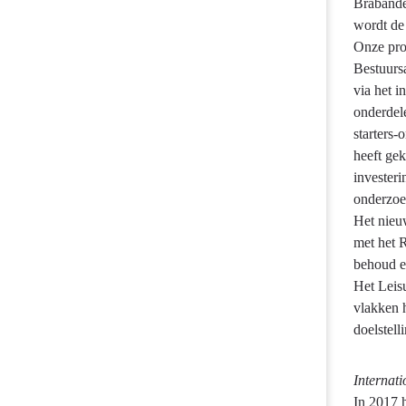
Brabande
energie
wordt de
op
Onze pro
hoofdlijnen
Bestuurs
-
via het 
Hebben
onderdel
we
starters
bereikt
heeft ge
wat
invester
we
onderzoe
wilden
Het nieu
bereiken?
met het 
behoud e
Het Leisu
vlakken 
doelstell
Internati
In 2017 h