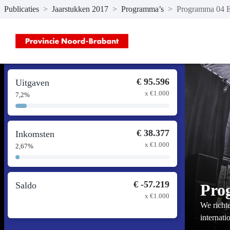
Publicaties
>
Jaarstukken 2017
>
Programma’s
>
Programma 04 E
Naar hoofdinhoud
€ 95.596
Uitgaven
x €1.000
7,2%
7,2%
Complete
€ 38.377
Inkomsten
x €1.000
2,67%
2,67%
Complete
€ -57.219
Saldo
Pro
x €1.000
We richte
internati