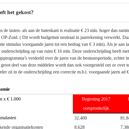
eft het gekost?
 de lasten- als aan de batenkant is realisatie € 23 mln. hoger dan ramin
 OP-Zuid. ( Dit wordt budgettair neutraal in jaarrekening verwerkt. Daa
tie stimulus voorgaande jaren tot een bedrag van € 3 mln). Als je aan l
n onderschrijding op van ruim € 16 mln. Deze onderschrijding heeft me
gsprogramma’s verdeeld over de jaren van de bestuursperiode, echter in
 groot deel van deze middelen wordt dan ook voorgesteld om ze over te
der zit in de onderschrijding een correctie m.b.t. voorgaande jaren ad 
nomie
n x € 1.000
Begroting 2017
oorspronkelijk
malasten
32.400
81.8
kende organisatiekosten
8.628
7.38