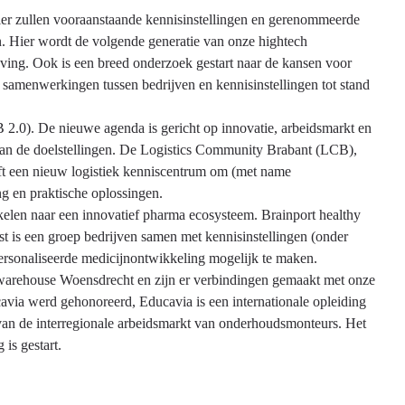
er zullen vooraanstaande kennisinstellingen en gerenommeerde
n. Hier wordt de volgende generatie van onze hightech
ving. Ook is een breed onderzoek gestart naar de kansen voor
 samenwerkingen tussen bedrijven en kennisinstellingen tot stand
2.0). De nieuwe agenda is gericht op innovatie, arbeidsmarkt en
 van de doelstellingen. De Logistics Community Brabant (LCB),
reft een nieuw logistiek kenniscentrum om (met name
ng en praktische oplossingen.
kelen naar een innovatief pharma ecosysteem. Brainport healthy
st is een groep bedrijven samen met kennisinstellingen (onder
personaliseerde medicijnontwikkeling mogelijk te maken.
e warehouse Woensdrecht en zijn er verbindingen gemaakt met onze
ucavia werd gehonoreerd, Educavia is een internationale opleiding
ng van de interregionale arbeidsmarkt van onderhoudsmonteurs. Het
is gestart.