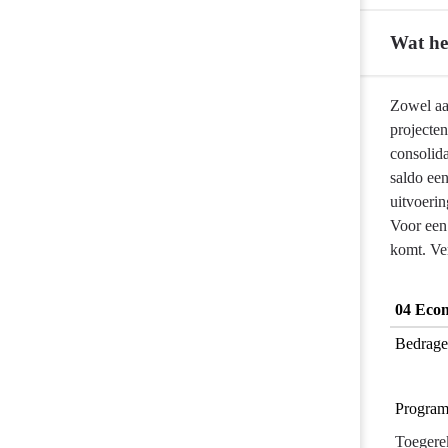
programma
Wat he
Terug
Zowel aan
naar
projecten
navigatie
consolida
-
saldo ee
Programma
uitvoerin
04
Voor een
Economie
komt. Ver
en
energie
04 Eco
-
Bedrage
Wat
heeft
het
Program
gekost?
Toegere