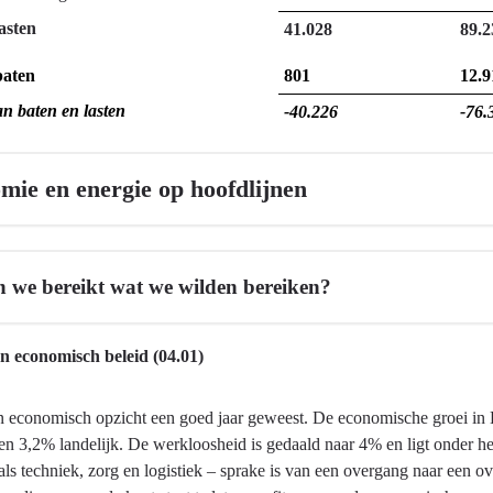
asten
41.028
89.2
baten
801
12.9
an baten en lasten
-40.226
-76.
mie en energie op hoofdlijnen
 we bereikt wat we wilden bereiken?
 economisch beleid (04.01)
in economisch opzicht een goed jaar geweest. De economische groei in 
en 3,2% landelijk. De werkloosheid is gedaald naar 4% en ligt onder h
als techniek, zorg en logistiek – sprake is van een overgang naar een 