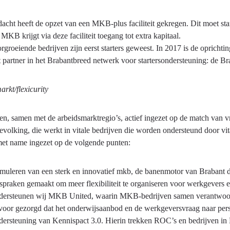
acht heeft de opzet van een MKB-plus faciliteit gekregen. Dit moet sta
MKB krijgt via deze faciliteit toegang tot extra kapitaal.
groeiende bedrijven zijn eerst starters geweest. In 2017 is de oprichti
 partner in het Brabantbreed netwerk voor startersondersteuning: de Br
rkt/flexicurity
en, samen met de arbeidsmarktregio’s, actief ingezet op de match van 
volking, die werkt in vitale bedrijven die worden ondersteund door vit
et name ingezet op de volgende punten:
imuleren van een sterk en innovatief mkb, de banenmotor van Brabant d
spraken gemaakt om meer flexibiliteit te organiseren voor werkgevers
dersteunen wij MKB United, waarin MKB-bedrijven samen verantwoord
voor gezorgd dat het onderwijsaanbod en de werkgeversvraag naar perso
dersteuning van Kennispact 3.0. Hierin trekken ROC’s en bedrijven in 