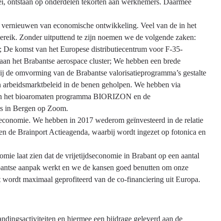
oei, ontstaan op onderdelen tekorten aan werknemers. Daarmee
n vernieuwen van economische ontwikkeling. Veel van de in het
bereik. Zonder uitputtend te zijn noemen we de volgende zaken:
 De komst van het Europese distributiecentrum voor F-35-
an het Brabantse aerospace cluster; We hebben een brede
ij de omvorming van de Brabantse valorisatieprogramma’s gestalte
n arbeidsmarktbeleid in de benen geholpen. We hebben via
 van het bioaromaten programma BIORIZON en de
s in Bergen op Zoom.
economie. We hebben in 2017 wederom geïnvesteerd in de relatie
en de Brainport Actieagenda, waarbij wordt ingezet op fotonica en
mie laat zien dat de vrijetijdseconomie in Brabant op een aantal
rabantse aanpak werkt en we de kansen goed benutten om onze
nt wordt maximaal geprofiteerd van de co-financiering uit Europa.
ndingsactiviteiten en hiermee een bijdrage geleverd aan de