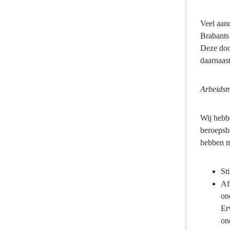
Veel aand
Brabants 
Deze door
daarnaast
Arbeidsma
Wij hebb
beroepsbe
hebben m
St
Af
on
Er
on