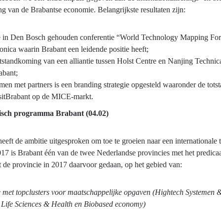
ng van de Brabantse economie. Belangrijkste resultaten zijn:
 in Den Bosch gehouden conferentie “World Technology Mapping Forum
tonica waarin Brabant een leidende positie heeft;
tstandkoming van een alliantie tussen Holst Centre en Nanjing Technica
abant;
men met partners is een branding strategie opgesteld waaronder de tots
sitBrabant op de MICE-markt.
sch programma Brabant (04.02)
eeft de ambitie uitgesproken om toe te groeien naar een internationale
017 is Brabant één van de twee Nederlandse provincies met het predica
t de provincie in 2017 daarvoor gedaan, op het gebied van:
e met topclusters voor maatschappelijke opgaven (Hightech Systemen 
, Life Sciences & Health en Biobased economy)