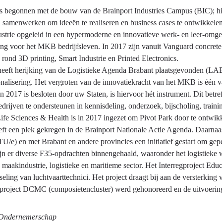
is begonnen met de bouw van de Brainport Industries Campus (BIC); hi
n samenwerken om ideeën te realiseren en business cases te ontwikkele
strie opgeleid in een hypermoderne en innovatieve werk- en leer-omge
ing voor het MKB bedrijfsleven. In 2017 zijn vanuit Vanguard concrete
ond 3D printing, Smart Industrie en Printed Electronics.
heeft herijking van de Logistieke Agenda Brabant plaatsgevonden (LAB 
ionalisering. Het vergroten van de innovatiekracht van het MKB is één
n 2017 is besloten door uw Staten, is hiervoor hét instrument. Dit bet
ijven te ondersteunen in kennisdeling, onderzoek, bijscholing, traini
ife Sciences & Health is in 2017 ingezet om Pivot Park door te ontwik
eft een plek gekregen in de Brainport Nationale Actie Agenda. Daarnaa
U/e) en met Brabant en andere provincies een initiatief gestart om ge
ijn er diverse F35-opdrachten binnengehaald, waaronder het logistiek
 maakindustrie, logistieke en maritieme sector. Het Interregproject Ed
seling van luchtvaarttechnici. Het project draagt bij aan de versterki
project DCMC (composietencluster) werd gehonoreerd en de uitvoering 
ndernemerschap