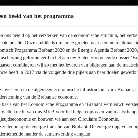
en beeld van het programma
n ons beleid op het versterken van de economische structuur, het verbe
onale positie. Onze ambitie is om toe te groeien naar een internationale 
omisch Programma Brabant 2020 en de Energie Agenda Brabant 2020. O
anscherping geformuleerd in het aan uw Staten voorgelegde dossier ‘Br
laatsen combineren wij zo met het leveren van bijdragen aan de maatsc
cie heeft in 2017 via de volgende drie pijlers aan haar doelen gewerkt:
 investeren in de algemeen economische infrastructuur voor Brabant, i
dersteuning van de Brabantse economie.
 basis van het Economische Programma en ‘Brabant Vernieuwt’ verster
novatie kracht van ons MKB voor het helpen oplossen van maatschappeli
ijetijdseconomie en bouwen we aan een Circulaire Economie.
 zetten in op de energie transitie van Brabant. De energie opgave en b
dernemende manier de samenwerking aangaan.