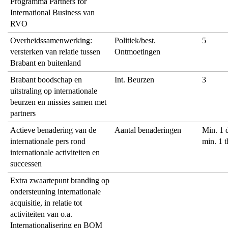
Programma Partners for
International Business van
RVO
Overheidssamenwerking:
Politiek/best.
5
versterken van relatie tussen
Ontmoetingen
Brabant en buitenland
Brabant boodschap en
Int. Beurzen
3
uitstraling op internationale
beurzen en missies samen met
partners
Actieve benadering van de
Aantal benaderingen
Min. 1 d
internationale pers rond
min. 1 
internationale activiteiten en
successen
Extra zwaartepunt branding op
ondersteuning internationale
acquisitie, in relatie tot
activiteiten van o.a.
Internationalisering en BOM