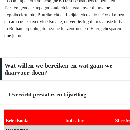
inspanningen om de beoogde 60.000 Brabanders te bereiken.
Eerstvolgende campagne onderdelen gaan over duurzame
hypotheekruimte, Buurtkracht en E-rijden/deelauto’s. Ook komen
er campagnes over vloerisolatie, de verkiezing duurzaamste huis
in Brabant, opening duurzame huizenroute en ‘Energiebesparen
doe je nu’.
Wat willen we bereiken en wat gaan we
daarvoor doen?
Overzicht prestaties en bijstelling
Terug
naar
Beleidsnota
Indicator
Streef
navigatie