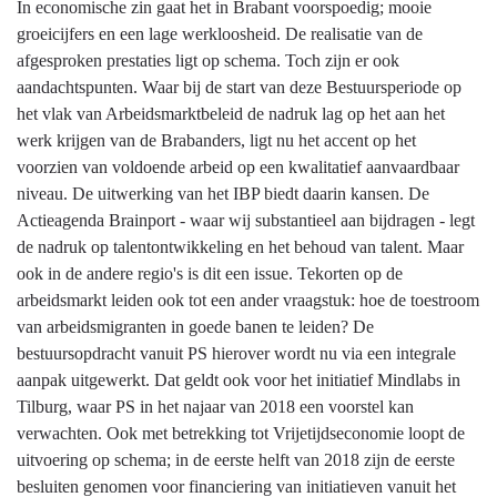
In economische zin gaat het in Brabant voorspoedig; mooie
-
groeicijfers en een lage werkloosheid. De realisatie van de
04.01
afgesproken prestaties ligt op schema. Toch zijn er ook
Algemeen
aandachtspunten. Waar bij de start van deze Bestuursperiode op
economisch
het vlak van Arbeidsmarktbeleid de nadruk lag op het aan het
beleid
werk krijgen van de Brabanders, ligt nu het accent op het
-
voorzien van voldoende arbeid op een kwalitatief aanvaardbaar
04.01
niveau. De uitwerking van het IBP biedt daarin kansen. De
Voortgang
Actieagenda Brainport - waar wij substantieel aan bijdragen - legt
de nadruk op talentontwikkeling en het behoud van talent. Maar
ook in de andere regio's is dit een issue. Tekorten op de
arbeidsmarkt leiden ook tot een ander vraagstuk: hoe de toestroom
van arbeidsmigranten in goede banen te leiden? De
bestuursopdracht vanuit PS hierover wordt nu via een integrale
aanpak uitgewerkt. Dat geldt ook voor het initiatief Mindlabs in
Tilburg, waar PS in het najaar van 2018 een voorstel kan
verwachten. Ook met betrekking tot Vrijetijdseconomie loopt de
uitvoering op schema; in de eerste helft van 2018 zijn de eerste
besluiten genomen voor financiering van initiatieven vanuit het