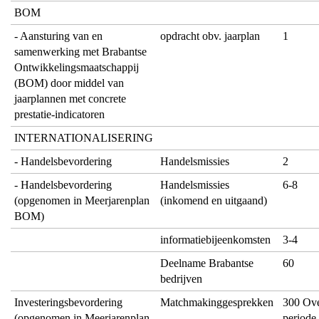
BOM
- Aansturing van en
opdracht obv. jaarplan
1
samenwerking met Brabantse
Ontwikkelingsmaatschappij
(BOM) door middel van
jaarplannen met concrete
prestatie-indicatoren
INTERNATIONALISERING
- Handelsbevordering
Handelsmissies
2
- Handelsbevordering
Handelsmissies
6-8
(opgenomen in Meerjarenplan
(inkomend en uitgaand)
BOM)
informatiebijeenkomsten
3-4
Deelname Brabantse
60
bedrijven
Investeringsbevordering
Matchmakinggesprekken
300 Ove
(opgenomen in Meerjarenplan
periode