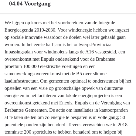
04.04 Voortgang
Terug
We liggen op koers met het voorbereiden van de Integrale
naar
Energieagenda 2019-2030. Voor windenergie hebben we ingezet
navigatie
op sociale innovatie waardoor de doelen wel later gehaald gaan
-
worden. In het eerste half jaar is het ontwerp-Provinciaal
04.04
Inpassingsplan voor windmolens langs de A16 vastgesteld, een
Duurzame
overeenkomst met Enpuls ondertekend voor de Brabantse
energie
proeftuin 100.000 elektrische voertuigen en een
en
samenwerkingsovereenkomst met de B5 over slimme
energietransitie
laadinfrastructuur. Om gemeenten optimaal te ondersteunen bij het
-
opstellen van een visie op grootschalige opwek van duurzame
04.04
energie en in het faciliteren van lokale energieprojecten is een
Voortgang
overeenkomst getekend met Enexis, Enpuls en de Vereniging van
Brabantse Gemeenten. De actie om installaties in kantoorpanden
af te laten stellen om zo energie te besparen is in volle gang; 50
potentiele panden zijn benaderd. Tevens verwachten we in 2018
tenminste 200 sportclubs te hebben benaderd om te helpen bij