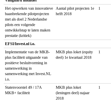
Vanguard initiatief
Het opwerken van innovatieve
Aantal pilot projecten 1e
1
baanbrekende pilotprojecten
helft 2018
met als doel 2 Nederlandse
pilots een volgende
ontwikkelstap te laten maken
prestatie (kritiek)
EFSI/Invest.nl i.o.
Implementatie van de MKB-
MKB plus loket (equity
1
plus faciliteit uitgaande van
deel) 1e kwartaal 2018
positieve besluitvorming in
samenwerking in
samenwerking met Invest.NL
i.o.
Statenvoorstel 49 / 17A
MKB plus loket
1
MKB+ faciliteit
(leningen deel) najaar
2018