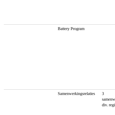
Battery Program
Samenwerkingsrelaties
3
samenwe
div. reg