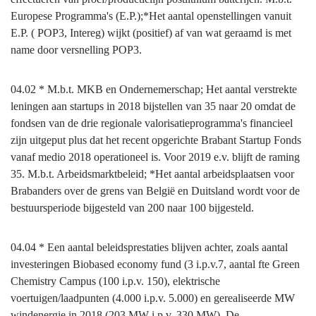
op
energie
Europese Programma's (E.P.);*Het aantal openstellingen vanuit
algemene
op
E.P. ( POP3, Intereg) wijkt (positief) af van wat geraamd is met
middelen
hoofdlijnen
name door versnelling POP3.
-
Afwijkingen
04.02 * M.b.t. MKB en Ondernemerschap; Het aantal verstrekte
van
leningen aan startups in 2018 bijstellen van 35 naar 20 omdat de
prestaties
fondsen van de drie regionale valorisatieprogramma's financieel
zijn uitgeput plus dat het recent opgerichte Brabant Startup Fonds
vanaf medio 2018 operationeel is. Voor 2019 e.v. blijft de raming
35. M.b.t. Arbeidsmarktbeleid; *Het aantal arbeidsplaatsen voor
Brabanders over de grens van België en Duitsland wordt voor de
bestuursperiode bijgesteld van 200 naar 100 bijgesteld.
04.04 * Een aantal beleidsprestaties blijven achter, zoals aantal
investeringen Biobased economy fund (3 i.p.v.7, aantal fte Green
Chemistry Campus (100 i.p.v. 150), elektrische
voertuigen/laadpunten (4.000 i.p.v. 5.000) en gerealiseerde MW
windenergie in 2018 (203 MW i.p.v. 330 MW). De