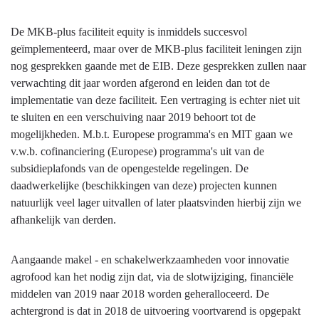
en
onzekerheden
De MKB-plus faciliteit equity is inmiddels succesvol
geïmplementeerd, maar over de MKB-plus faciliteit leningen zijn
nog gesprekken gaande met de EIB. Deze gesprekken zullen naar
verwachting dit jaar worden afgerond en leiden dan tot de
implementatie van deze faciliteit. Een vertraging is echter niet uit
te sluiten en een verschuiving naar 2019 behoort tot de
mogelijkheden. M.b.t. Europese programma's en MIT gaan we
v.w.b. cofinanciering (Europese) programma's uit van de
subsidieplafonds van de opengestelde regelingen. De
daadwerkelijke (beschikkingen van deze) projecten kunnen
natuurlijk veel lager uitvallen of later plaatsvinden hierbij zijn we
afhankelijk van derden.
Aangaande makel - en schakelwerkzaamheden voor innovatie
agrofood kan het nodig zijn dat, via de slotwijziging, financiële
middelen van 2019 naar 2018 worden geheralloceerd. De
achtergrond is dat in 2018 de uitvoering voortvarend is opgepakt