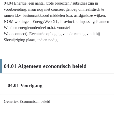
04.04 Energie; een aantal grote projecten / subsidies zijn in
voorbereiding, maar nog niet concreet genoeg om realistisch te
ramen t.l.v. bestuursakkoord middelen (o.a. aardgasloze wijken,
NOM woningen, EnergyWeb XL, Provinciale InpassingsPlannen
Wind en energieonderdeel m.b.t. voorstel
Woonconnect). Eventuele ophoging van de raming vindt bij
Slotwijziging plaats, indien nodig.
04.01 Algemeen economisch beleid
04.01 Voortgang
Terug
Generiek Economisch beleid
naar
navigatie