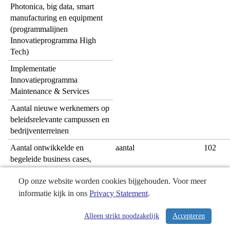
Photonica, big data, smart
manufacturing en equipment
(programmalijnen
Innovatieprogramma High
Tech)
Implementatie
Innovatieprogramma
Maintenance & Services
Aantal nieuwe werknemers op
beleidsrelevante campussen en
bedrijventerreinen
Aantal ontwikkelde en
aantal
102
begeleide business cases,
zowel vanuit samenwerking
Op onze website worden cookies bijgehouden. Voor meer
(clusters) als individueel
(bedrijfsontwikkeling)
informatie kijk in ons
Privacy Statement
.
Aantal projecten waarbij
Alleen strikt noodzakelijk
Accepteren
/ 130
sprake is van een cross-over