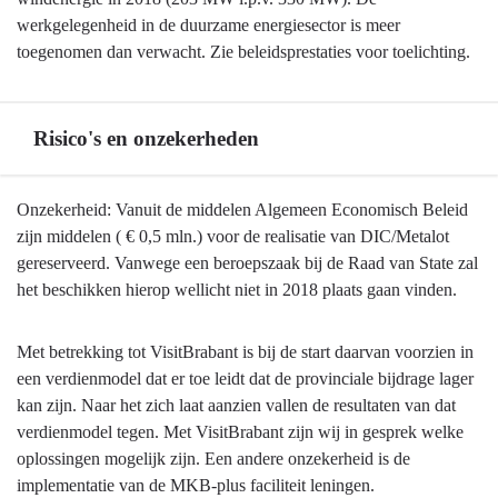
werkgelegenheid in de duurzame energiesector is meer
toegenomen dan verwacht. Zie beleidsprestaties voor toelichting.
Risico's en onzekerheden
Terug
Onzekerheid: Vanuit de middelen Algemeen Economisch Beleid
naar
zijn middelen ( € 0,5 mln.) voor de realisatie van DIC/Metalot
navigatie
gereserveerd. Vanwege een beroepszaak bij de Raad van State zal
-
het beschikken hierop wellicht niet in 2018 plaats gaan vinden.
Economie
en
Met betrekking tot VisitBrabant is bij de start daarvan voorzien in
energie
een verdienmodel dat er toe leidt dat de provinciale bijdrage lager
op
kan zijn. Naar het zich laat aanzien vallen de resultaten van dat
hoofdlijnen
verdienmodel tegen. Met VisitBrabant zijn wij in gesprek welke
-
oplossingen mogelijk zijn. Een andere onzekerheid is de
Risico's
implementatie van de MKB-plus faciliteit leningen.