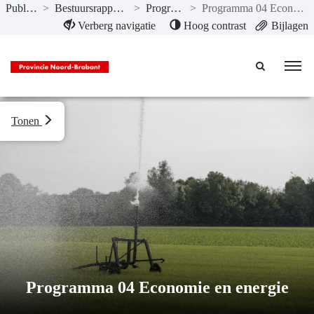
Publicaties
>
Bestuursrapportage 2018
>
Programma’s
>
Programma 04 Economie en energie
Naar hoofdinhoud
Verberg navigatie
Hoog contrast
Bijlagen
Tonen
Programma 04 Economie en energie