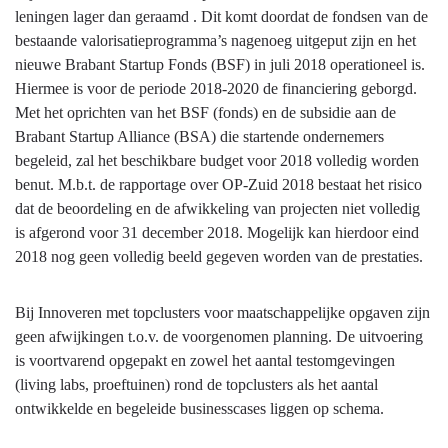
naar
leningen lager dan geraamd . Dit komt doordat de fondsen van de
navigatie
bestaande valorisatieprogramma’s nagenoeg uitgeput zijn en het
-
nieuwe Brabant Startup Fonds (BSF) in juli 2018 operationeel is.
04.02
Hiermee is voor de periode 2018-2020 de financiering geborgd.
Economisch
Met het oprichten van het BSF (fonds) en de subsidie aan de
programma
Brabant Startup Alliance (BSA) die startende ondernemers
Brabant
begeleid, zal het beschikbare budget voor 2018 volledig worden
-
benut. M.b.t. de rapportage over OP-Zuid 2018 bestaat het risico
04.02
dat de beoordeling en de afwikkeling van projecten niet volledig
Voortgang
is afgerond voor 31 december 2018. Mogelijk kan hierdoor eind
2018 nog geen volledig beeld gegeven worden van de prestaties.
Bij Innoveren met topclusters voor maatschappelijke opgaven zijn
geen afwijkingen t.o.v. de voorgenomen planning. De uitvoering
is voortvarend opgepakt en zowel het aantal testomgevingen
(living labs, proeftuinen) rond de topclusters als het aantal
ontwikkelde en begeleide businesscases liggen op schema.