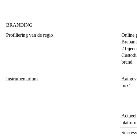
BRANDING
Profiliering van de regio
Online 
Brabant
2 bijee
Custodi
brand
Instrumentarium
Aangevu
box’
Actueel
platfor
Succesv