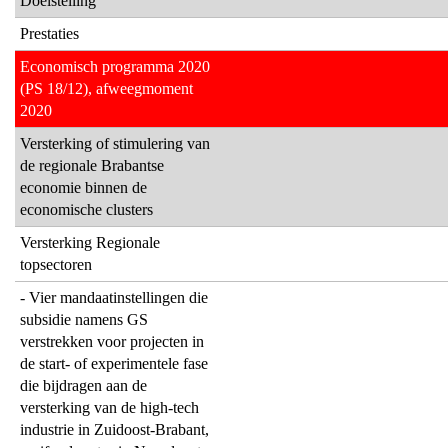
Doelstelling
-
Prestaties
Wat
willen
Economisch programma 2020
we
(PS 18/12), afweegmoment
bereiken
2020
en
Versterking of stimulering van
wat
de regionale Brabantse
gaan
economie binnen de
we
economische clusters
daarvoor
Versterking Regionale
doen?
topsectoren
-
- Vier mandaatinstellingen die
Overzicht
subsidie namens GS
prestaties
verstrekken voor projecten in
en
de start- of experimentele fase
bijstelling
die bijdragen aan de
versterking van de high-tech
industrie in Zuidoost-Brabant,