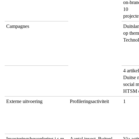
on-brand
10
project
Campagnes
Duitsla
op them
Technol
4 artike
Duitse m
social 
HTSM e
Externe uitvoering
Profileringsactiviteit
1
Investeringsbevordering i.s.m.
Aantal invest. Buitenl.
Via acti