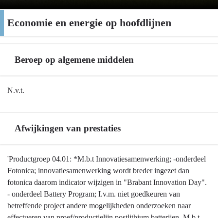
Economie en energie op hoofdlijnen
Beroep op algemene middelen
Terug
N.v.t.
naar
navigatie
-
Afwijkingen van prestaties
Economie
en
Terug
'Productgroep 04.01: *M.b.t Innovatiesamenwerking; -onderdeel
energie
naar
Fotonica; innovatiesamenwerking wordt breder ingezet dan
op
navigatie
fotonica daarom indicator wijzigen in "Brabant Innovation Day".
hoofdlijnen
-
- onderdeel Battery Program; I.v.m. niet goedkeuren van
-
Economie
betreffende project andere mogelijkheden onderzoeken naar
Beroep
en
effectueren van proef/productielijn postlithium batterijen. M.b.t.