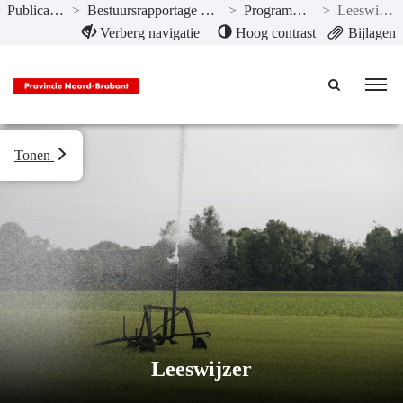
Publicaties
>
Bestuursrapportage 2018
>
Programma’s
>
Leeswijzer
Naar hoofdinhoud
Verberg navigatie
Hoog contrast
Bijlagen
Tonen
Leeswijzer