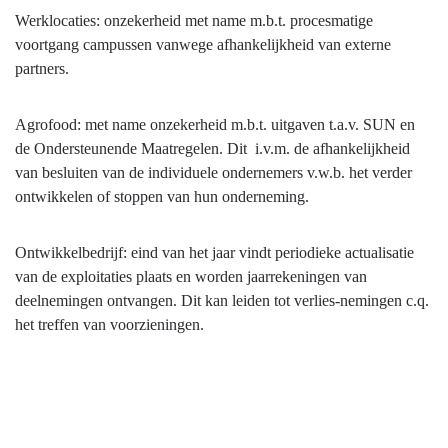
op
Terug
Werklocaties: onzekerheid met name m.b.t. procesmatige
Agrofood
algemene
naar
voortgang campussen vanwege afhankelijkheid van externe
op
middelen
navigatie
partners.
hoofdlijnen
-
-
Ruimte
Afwijkingen
Agrofood: met name onzekerheid m.b.t. uitgaven t.a.v. SUN en
en
van
de Ondersteunende Maatregelen. Dit i.v.m. de afhankelijkheid
Agrofood
prestaties
van besluiten van de individuele ondernemers v.w.b. het verder
op
ontwikkelen of stoppen van hun onderneming.
hoofdlijnen
-
Ontwikkelbedrijf: eind van het jaar vindt periodieke actualisatie
Risico's
van de exploitaties plaats en worden jaarrekeningen van
en
deelnemingen ontvangen. Dit kan leiden tot verlies-nemingen c.q.
onzekerheden
het treffen van voorzieningen.