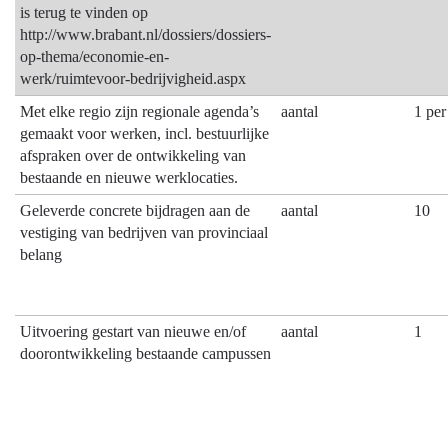
is terug te vinden op
http://www.brabant.nl/dossiers/dossiers-
op-thema/economie-en-
werk/ruimtevoor-bedrijvigheid.aspx
Met elke regio zijn regionale agenda’s
aantal
1 per
gemaakt voor werken, incl. bestuurlijke
afspraken over de ontwikkeling van
bestaande en nieuwe werklocaties.
Geleverde concrete bijdragen aan de
aantal
10
vestiging van bedrijven van provinciaal
belang
Uitvoering gestart van nieuwe en/of
aantal
1
doorontwikkeling bestaande campussen