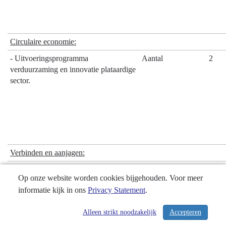
Circulaire economie:
- Uitvoeringsprogramma
Aantal
2
verduurzaming en innovatie plataardige
sector.
Verbinden en aanjagen:
- Realisatie van Living-labs-
Aantal
2
Op onze website worden cookies bijgehouden. Voor meer
experimenten (Agri Meets Design, enz)
informatie kijk in ons
Privacy Statement
.
Alleen strikt noodzakelijk
Accepteren
/ 130