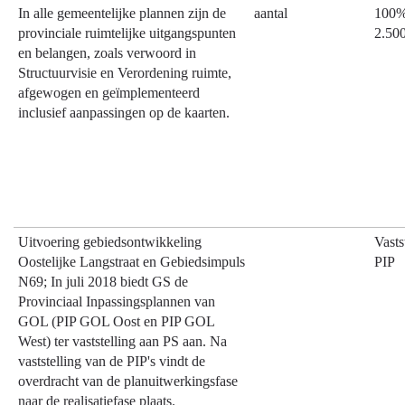
doen?
In alle gemeentelijke plannen zijn de
aantal
100%
-
provinciale ruimtelijke uitgangspunten
2.50
Overzicht
en belangen, zoals verwoord in
prestaties
Structuurvisie en Verordening ruimte,
en
afgewogen en geïmplementeerd
bijstelling
inclusief aanpassingen op de kaarten.
Uitvoering gebiedsontwikkeling
Vasts
Oostelijke Langstraat en Gebiedsimpuls
PIP
N69; In juli 2018 biedt GS de
Provinciaal Inpassingsplannen van
GOL (PIP GOL Oost en PIP GOL
West) ter vaststelling aan PS aan. Na
vaststelling van de PIP's vindt de
overdracht van de planuitwerkingsfase
naar de realisatiefase plaats.