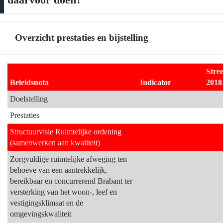
Overzicht prestaties en bijstelling
Terug
Stre
naar
Beleidsnota
Indicator
2018
navigatie
Doelstelling
-
Prestaties
Wat
willen
Structuurvisie Ruimtelijke ordening
we
(samenwerken aan kwaliteit)
bereiken
Zorgvuldige ruimtelijke afweging ten
en
behoeve van een aantrekkelijk,
wat
bereikbaar en concurrerend Brabant ter
gaan
versterking van het woon-, leef en
we
vestigingsklimaat en de
daarvoor
omgevingskwaliteit