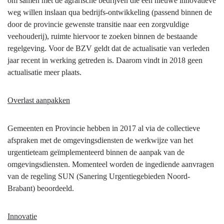
om samen met de agrarische bedrijven die een nieuwe innovatieve
02.02
weg willen inslaan qua bedrijfs-ontwikkeling (passend binnen de
Agrofood
door de provincie gewenste transitie naar een zorgvuldige
-
veehouderij), ruimte hiervoor te zoeken binnen de bestaande
02.02
regelgeving. Voor de BZV geldt dat de actualisatie van verleden
Voortgang
jaar recent in werking getreden is. Daarom vindt in 2018 geen
actualisatie meer plaats.
Overlast aanpakken
Gemeenten en Provincie hebben in 2017 al via de collectieve
afspraken met de omgevingsdiensten de werkwijze van het
urgentieteam geïmplementeerd binnen de aanpak van de
omgevingsdiensten. Momenteel worden de ingediende aanvragen
van de regeling SUN (Sanering Urgentiegebieden Noord-
Brabant) beoordeeld.
Innovatie