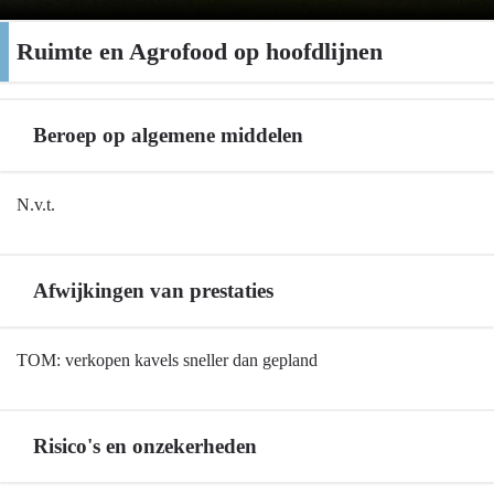
Ruimte en Agrofood op hoofdlijnen
Beroep op algemene middelen
Terug
N.v.t.
naar
navigatie
-
Afwijkingen van prestaties
Ruimte
en
Terug
TOM: verkopen kavels sneller dan gepland
Agrofood
naar
op
navigatie
hoofdlijnen
-
-
Risico's en onzekerheden
Ruimte
Beroep
en