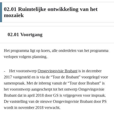
02.01 Ruimtelijke ontwikkeling van het
mozaïek
02.01 Voortgang
Terug
Het programma ligt op koers, alle onderdelen van het programma
naar
verlopen volgens planning.
navigatie
-
- Het voorontwerp
Omgevingsvisie Brabant
is in december
02.01
2017 vastgesteld en is via de “Tour de Brabant” voorgelegd voor
Ruimtelijke
samenspraak. Met de inbreng vanuit de “Tour door Brabant” is
ontwikkeling
het voorontwerp aangescherpt tot het ontwerp Omgevingsvisie
van
Brabant dat in april 2018 door GS is vrijgegeven voor inspraak.
het
De vaststelling van de nieuwe Omgevingsvisie Brabant door PS
mozaïek
wordt in november 2018 verwacht.
-