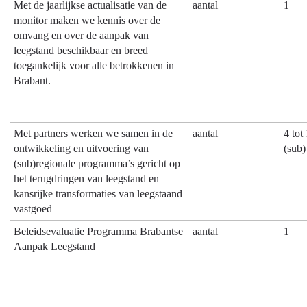
Met de jaarlijkse actualisatie van de
aantal
1
monitor maken we kennis over de
omvang en over de aanpak van
leegstand beschikbaar en breed
toegankelijk voor alle betrokkenen in
Brabant.
Met partners werken we samen in de
aantal
4 tot
ontwikkeling en uitvoering van
(sub)
(sub)regionale programma’s gericht op
het terugdringen van leegstand en
kansrijke transformaties van leegstaand
vastgoed
Beleidsevaluatie Programma Brabantse
aantal
1
Aanpak Leegstand