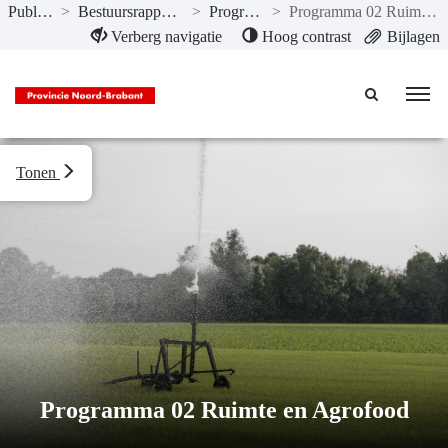
Publicaties
>
Bestuursrapportage 2018
>
Programma’s
>
Programma 02 Ruimte en Agrofood
Naar hoofdinhoud
Verberg navigatie
Hoog contrast
Bijlagen
Tonen
Programma 02 Ruimte en Agrofood