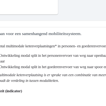
an voor een samenhangend mobiliteitssysteem.
ntal multimodale ketenverplaatsingen* in personen- en goederenvervoer
Ontwikkeling modal split in het personenvervoer van weg naar openbaar 
jaar
ma
Ontwikkeling modal split in het goederenvervoer van weg naar spoor en
ultimodale ketenverplaatsing is er sprake van een combinatie van mee
tsontwikkeling
oudt de verdeling in tussen modaliteiten.
eit (indicator)
?