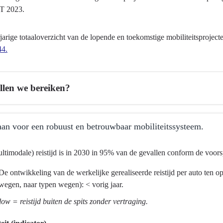
 2023.
jarige totaaloverzicht van de lopende en toekomstige mobiliteitsproje
44.
llen we bereiken?
an voor een robuust en betrouwbaar mobiliteitssysteem.
ltimodale) reistijd is in 2030 in 95% van de gevallen conform de voors
De ontwikkeling van de werkelijke gerealiseerde reistijd per auto ten o
wegen, naar typen wegen): < vorig jaar.
twikkeling
ma
low = reistijd buiten de spits zonder vertraging.
tsontwikkeling