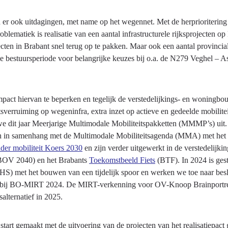
n er ook uitdagingen, met name op het wegennet. Met de herprioritering
roblematiek is realisatie van een aantal infrastructurele rijksprojecten 
ecten in Brabant snel terug op te pakken. Maar ook een aantal provincia
ze bestuursperiode voor belangrijke keuzes bij o.a. de N279 Veghel – 
pact hiervan te beperken en tegelijk de verstedelijkings- en woningbo
tsverruiming op wegeninfra, extra inzet op actieve en gedeelde mobiliteit
e dit jaar Meerjarige Multimodale Mobiliteitspakketten (MMMP’s) uit. 
en in samenhang met de Multimodale Mobiliteitsagenda (MMA) met het R
ader mobiliteit Koers 2030
en zijn verder uitgewerkt in de verstedelijk
OV 2040) en het Brabants
Toekomstbeeld Fiets
(BTF). In 2024 is gesta
HS) met het bouwen van een tijdelijk spoor en werken we toe naar bes
 bij BO-MIRT 2024. De MIRT-verkenning voor OV-Knoop Brainportregio
alternatief in 2025.
 start gemaakt met de uitvoering van de projecten van het realisatiepac