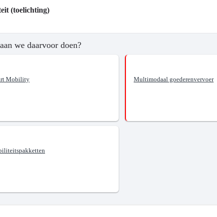
eit (toelichting)
aan we daarvoor doen?
ngend
tssysteem.
rt Mobility
Multimodaal goederenvervoer
iliteitspakketten