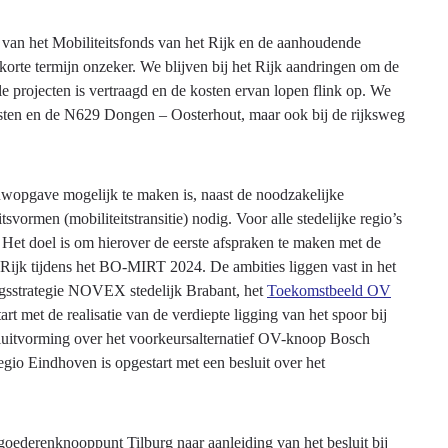
 van het Mobiliteitsfonds van het Rijk en de aanhoudende
op korte termijn onzeker. We blijven bij het Rijk aandringen om de
le projecten is vertraagd en de kosten ervan lopen flink op. We
Asten en de N629 Dongen – Oosterhout, maar ook bij de rijksweg
uwopgave mogelijk te maken is, naast de noodzakelijke
svormen (mobiliteitstransitie) nodig. Voor alle stedelijke regio’s
Het doel is om hierover de eerste afspraken te maken met de
ijk tijdens het BO-MIRT 2024. De ambities liggen vast in het
ingsstrategie NOVEX stedelijk Brabant, het
Toekomstbeeld OV
rt met de realisatie van de verdiepte ligging van het spoor bij
luitvorming over het voorkeursalternatief OV-knoop Bosch
 Eindhoven is opgestart met een besluit over het
t goederenknooppunt Tilburg naar aanleiding van het besluit bij