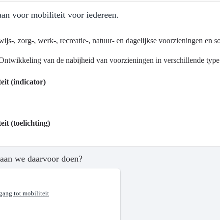
an voor mobiliteit voor iedereen.
ijs-, zorg-, werk-, recreatie-, natuur- en dagelijkse voorzieningen en s
Ontwikkeling van de nabijheid van voorzieningen in verschillende type 
ma
eit (indicator)
tsontwikkeling
eit (toelichting)
aan we daarvoor doen?
?
gang tot mobiliteit