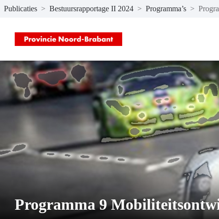
Publicaties
>
Bestuursrapportage II 2024
>
Programma’s
>
Progra
Naar hoofdinhoud
Programma 9 Mobiliteitsontw