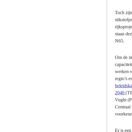
Toch zij
stikstofp
rijksproj
staan de
N65.
Om de im
capacitei
werken w
regio’s 
beleidsk
2040
(TB
Vught (P
Centraal
voorkeurs
Er is een