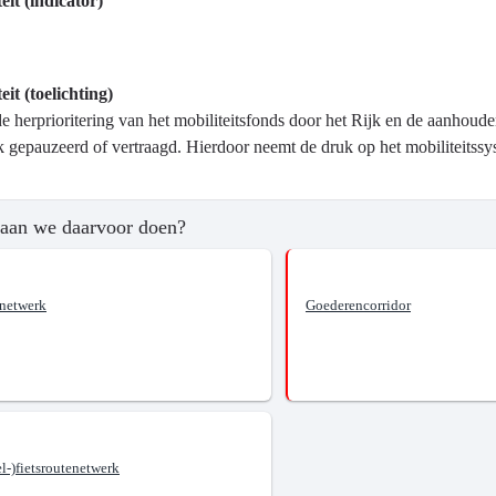
eit (indicator)
eit (toelichting)
?
e herprioritering van het mobiliteitsfonds door het Rijk en de aanhouden
ijk gepauzeerd of vertraagd. Hierdoor neemt de druk op het mobiliteitss
aan we daarvoor doen?
netwerk
Goederencorridor
aar
tssysteem.
l-)fietsroutenetwerk