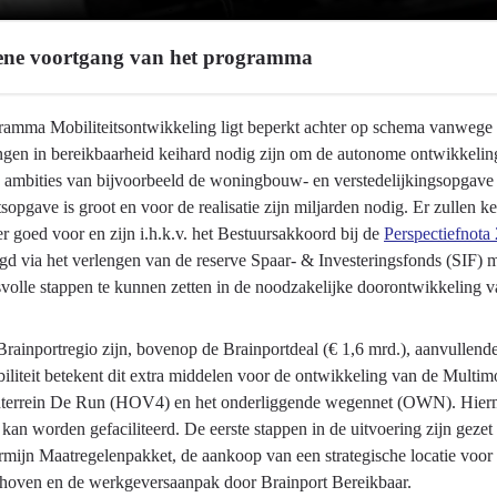
ne voortgang van het programma
ramma Mobiliteitsontwikkeling ligt beperkt achter op schema vanwege ee
ingen in bereikbaarheid keihard nodig zijn om de autonome ontwikkeli
 ambities van bijvoorbeeld de woningbouw- en verstedelijkingsopgave
tsopgave is groot en voor de realisatie zijn miljarden nodig. Er zullen
r goed voor en zijn i.h.k.v. het Bestuursakkoord bij de
Perspectiefnota
gd via het verlengen van de reserve Spaar- & Investeringsfonds (SIF) m
twikkeling
volle stappen te kunnen zetten in de noodzakelijke doorontwikkeling v
Brainportregio zijn, bovenop de Brainportdeal (€ 1,6 mrd.), aanvullend
iliteit betekent dit extra middelen voor de ontwikkeling van de Mu
nterrein De Run (HOV4) en het onderliggende wegennet (OWN). Hierme
kan worden gefaciliteerd. De eerste stappen in de uitvoering zijn gezet 
rmijn Maatregelenpakket, de aankoop van een strategische locatie voor
hoven en de werkgeversaanpak door Brainport Bereikbaar.