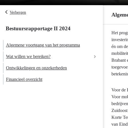
Verbergen
Algeme
Bestuursrapportage II 2024
Terug
Het prog
naar
invester
Algemene voortgang van het programma
navigatie
én om de
-
mobilitei
Wat willen we bereiken?
Programma
Brabant e
9
toegevoe
Ontwikkelingen en onzekerheden
Mobiliteitson
betekenis
Financieel overzicht
-
Algemene
Voor de 
voortgang
Voor mob
van
bedrijve
het
Zuidoost 
programma
Korte Te
van Eind