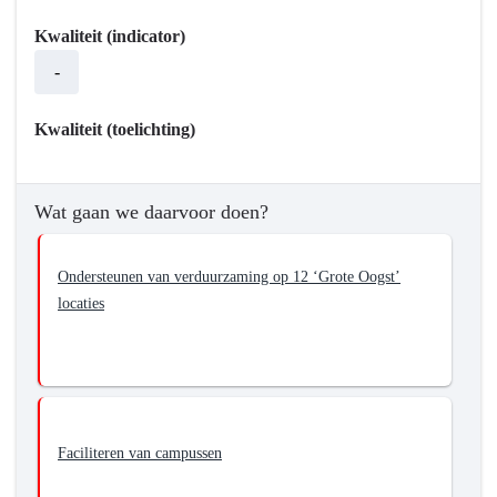
bereiken?
-
Kwaliteit (indicator)
Zorgdragen
-
voor
duurzame
Kwaliteit (toelichting)
en
toekomstbestendige
werklocaties
Wat gaan we daarvoor doen?
in
Brabant
Ondersteunen van verduurzaming op 12 ‘Grote Oogst’
locaties
Faciliteren van campussen