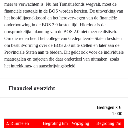
meer te verwachten is. Nu het Transitiefonds wegvalt, moet de
financiële strategie in de BOS worden herzien. De uitwerking van
het hoofdlijnenakkoord en het heroverwegen van de financiële
onderbouwing in de BOS 2.0 kosten tijd. Hierdoor is de
oorspronkelijke planning van de BOS 2.0 niet meer realistisch.
Om die reden heeft het college van Gedeputeerde Staten besloten
om besluitvorming over de BOS 2.0 uit te stellen en later aan de
Provinciale Staten aan te bieden. Dit geldt ook voor de individuele
maatregelen en trajecten die daar onderdeel van uitmaken, zoals
het intrekkings- en aanschrijvingsbeleid.
Financieel overzicht
Terug
Bedragen x € 
naar
1.000
navigatie
2. Ruimte en 
Begroting t/m 
Wijziging  
Begroting t/m 
-