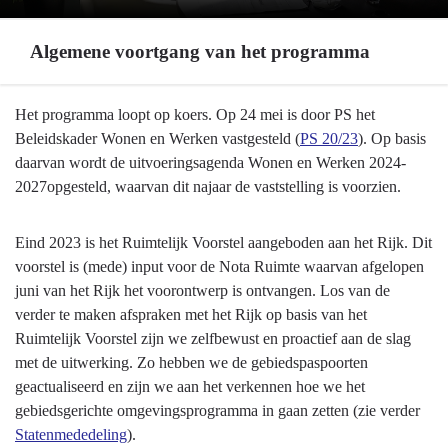
Algemene voortgang van het programma
Terug
Het programma loopt op koers. Op 24 mei is door PS het
naar
Beleidskader Wonen en Werken vastgesteld (
PS 20/23
). Op basis
navigatie
daarvan wordt de uitvoeringsagenda Wonen en Werken 2024-
-
2027opgesteld, waarvan dit najaar de vaststelling is voorzien.
Programma
2
Eind 2023 is het Ruimtelijk Voorstel aangeboden aan het Rijk. Dit
Ruimte
voorstel is (mede) input voor de Nota Ruimte waarvan afgelopen
en
juni van het Rijk het voorontwerp is ontvangen. Los van de
wonen
verder te maken afspraken met het Rijk op basis van het
-
Ruimtelijk Voorstel zijn we zelfbewust en proactief aan de slag
Algemene
met de uitwerking. Zo hebben we de gebiedspaspoorten
voortgang
geactualiseerd en zijn we aan het verkennen hoe we het
van
gebiedsgerichte omgevingsprogramma in gaan zetten (zie verder
het
Statenmededeling
).