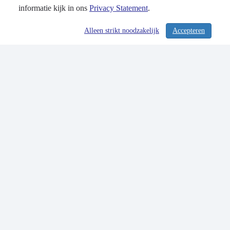
informatie kijk in ons
Privacy Statement
.
Alleen strikt noodzakelijk
Accepteren
/ 267