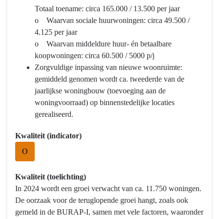
Programma
Totaal toename: circa 165.000 / 13.500 per jaar
2
o Waarvan sociale huurwoningen: circa 49.500 /
Ruimte
4.125 per jaar
en
o Waarvan middeldure huur- én betaalbare
wonen
koopwoningen: circa 60.500 / 5000 p/j
-
Zorgvuldige inpassing van nieuwe woonruimte:
Wat
gemiddeld genomen wordt ca. tweederde van de
willen
jaarlijkse woningbouw (toevoeging aan de
we
woningvoorraad) op binnenstedelijke locaties
bereiken?
gerealiseerd.
-
Realiseren
Kwaliteit (indicator)
van
O
voldoende
woningen,
Kwaliteit (toelichting)
die
In 2024 wordt een groei verwacht van ca. 11.750 woningen.
aansluiten
De oorzaak voor de teruglopende groei hangt, zoals ook
op
gemeld in de BURAP-I, samen met vele factoren, waaronder
de