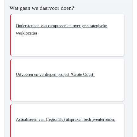
van
Wat gaan we daarvoor doen?
werklocaties
Ondersteunen van campussen en overige strategische
werklocaties
Uitvoeren en verdiepen project ‘Grote Oogst’
Actualiseren van (regionale) afspraken bedrijventerreinen