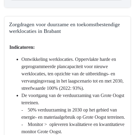
Zorgdragen voor duurzame en toekomstbestendige
werklocaties in Brabant
Terug
Indicatoren:
naar
navigatie
Ontwikkeling werklocaties. Oppervlakte harde en
-
geprogrammeerde plancapaciteit voor nieuwe
Programma
werklocaties, ten opzichte van de uitbreidings- en
2
vervangingsvraag in het laagscenario tot en met 2030,
Ruimte
streefwaarde 100% (2022: 93%).
en
De voortgang van de verduurzaming van Grote Oogst
wonen
terreinen.
-
- 50% verduurzaming in 2030 op het gebied van
Wat
energie- en materiaalgebruik op Grote Oogst terreinen.
willen
- Monitor > opleveren kwalitatieve en kwantitatieve
we
monitor Grote Oogst.