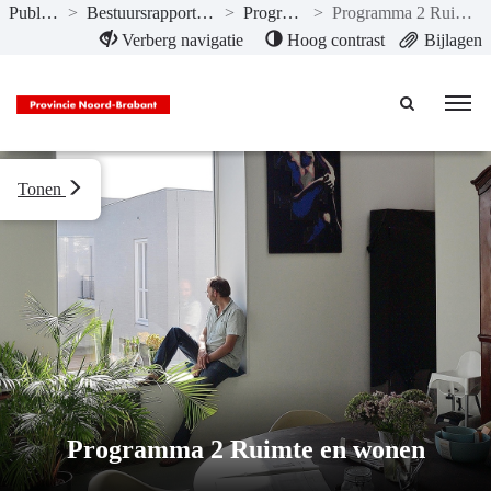
Publicaties
>
Bestuursrapportage II 2024
>
Programma’s
>
Programma 2 Ruimte en wonen
Naar hoofdinhoud
Verberg navigatie
Hoog contrast
Bijlagen
Tonen
Programma 2 Ruimte en wonen