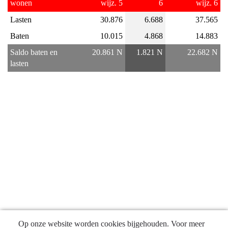
wonen
wijz. 5
6
wijz. 6
Programma
Lasten
30.876
6.688
37.565
2
Ruimte
Baten
10.015
4.868
14.883
en
Saldo baten en 
20.861 N
1.821 N
22.682 N
wonen
lasten
-
Financieel
overzicht
Op onze website worden cookies bijgehouden. Voor meer