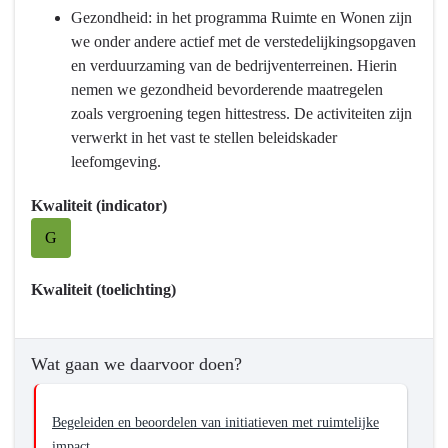
Ruimte
Gezondheid: in het programma Ruimte en Wonen zijn
en
we onder andere actief met de verstedelijkingsopgaven
wonen
en verduurzaming van de bedrijventerreinen. Hierin
-
nemen we gezondheid bevorderende maatregelen
Wat
zoals vergroening tegen hittestress. De activiteiten zijn
willen
verwerkt in het vast te stellen beleidskader
we
leefomgeving.
bereiken?
-
Kwaliteit (indicator)
Verbeteren
G
van
omgevingskwaliteit
Kwaliteit (toelichting)
Wat gaan we daarvoor doen?
Begeleiden en beoordelen van initiatieven met ruimtelijke
impact