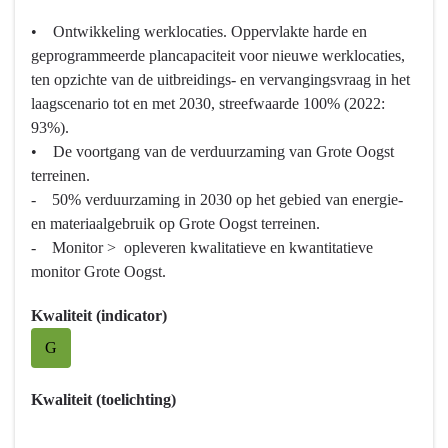
navigatie
• Ontwikkeling werklocaties. Oppervlakte harde en
-
geprogrammeerde plancapaciteit voor nieuwe werklocaties,
Programma
ten opzichte van de uitbreidings- en vervangingsvraag in het
2
laagscenario tot en met 2030, streefwaarde 100% (2022:
Ruimte
93%).
en
• De voortgang van de verduurzaming van Grote Oogst
wonen
terreinen.
-
- 50% verduurzaming in 2030 op het gebied van energie-
Wat
en materiaalgebruik op Grote Oogst terreinen.
willen
- Monitor > opleveren kwalitatieve en kwantitatieve
we
monitor Grote Oogst.
bereiken?
-
Kwaliteit (indicator)
Verbeteren
G
van
vitaliteit
Kwaliteit (toelichting)
en
toekomstbestendigheid