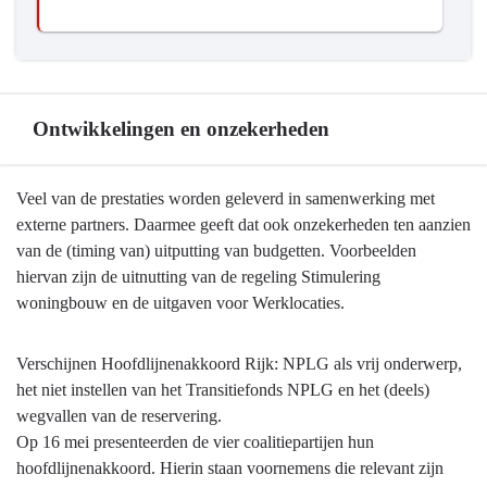
Ontwikkelingen en onzekerheden
Terug
Veel van de prestaties worden geleverd in samenwerking met
naar
externe partners. Daarmee geeft dat ook onzekerheden ten aanzien
navigatie
van de (timing van) uitputting van budgetten. Voorbeelden
-
hiervan zijn de uitnutting van de regeling Stimulering
Programma
woningbouw en de uitgaven voor Werklocaties.
2
Ruimte
Verschijnen Hoofdlijnenakkoord Rijk: NPLG als vrij onderwerp,
en
het niet instellen van het Transitiefonds NPLG en het (deels)
wonen
wegvallen van de reservering.
-
Op 16 mei presenteerden de vier coalitiepartijen hun
Ontwikkelingen
hoofdlijnenakkoord. Hierin staan voornemens die relevant zijn
en