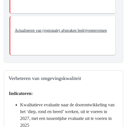
Actualiseren van (regionale) afspraken bedrijventerreinen
Verbeteren van omgevingskwaliteit
Terug
Indicatoren:
naar
navigatie
Kwalitatieve evaluatie naar de doorontwikkeling van
-
het ‘diep, rond en breed’ werken, uit te voeren in
Programma
2027, met een tussentijdse evaluatie uit te voeren in
2
2025