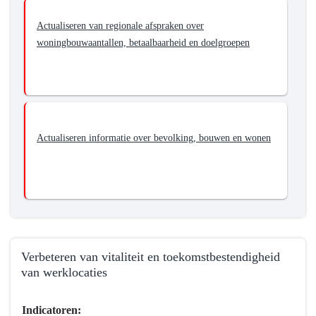
Actualiseren van regionale afspraken over
woningbouwaantallen, betaalbaarheid en doelgroepen
Actualiseren informatie over bevolking, bouwen en wonen
Verbeteren van vitaliteit en toekomstbestendigheid
van werklocaties
Terug
Indicatoren:
naar