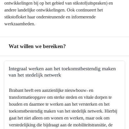
ontwikkelingen bij op het gebied van stikstof(uitspraken) en
andere landelijke ontwikkelingen. Ook continueert het
stikstofloket haar ondersteunende en informerende
werkzaamheden.
Wat willen we bereiken?
Terug
Integraal werken aan het toekomstbestendig maken
naar
van het stedelijk netwerk
navigatie
-
Terug
Brabant heeft een aanzienlijke nieuwbouw- en
Programma
naar
transformatieopgave om sterke steden en vitale dorpen te
2
navigatie
houden en daarmee te werken aan het versterken en het
Ruimte
-
toekomstbestendig maken van het stedelijk netwerk. Hierbij
en
Programma
gaat het niet alleen om wonen en werken, maar ook om
wonen
2
verstedelijking die bijdraagt aan de mobiliteitstransitie, de
-
Ruimte