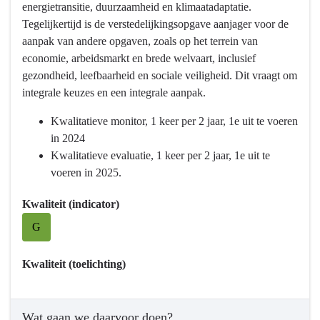
energietransitie, duurzaamheid en klimaatadaptatie.
Wat
en
Tegelijkertijd is de verstedelijkingsopgave aanjager voor de
willen
wonen
aanpak van andere opgaven, zoals op het terrein van
we
-
economie, arbeidsmarkt en brede welvaart, inclusief
bereiken?
Wat
gezondheid, leefbaarheid en sociale veiligheid. Dit vraagt om
willen
integrale keuzes en een integrale aanpak.
we
bereiken?
Kwalitatieve monitor, 1 keer per 2 jaar, 1e uit te voeren
-
in 2024
Integraal
Kwalitatieve evaluatie, 1 keer per 2 jaar, 1e uit te
werken
voeren in 2025.
aan
het
Kwaliteit (indicator)
toekomstbestendig
G
maken
van
Kwaliteit (toelichting)
het
stedelijk
netwerk
Wat gaan we daarvoor doen?