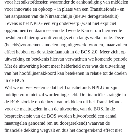
voor het stikstofdossier, waaronder de aankondiging van middelen
onzekerheden
voor innovatie en opkoop – in plaats van een Transitiefonds - en
het aanpassen van de Nitraatrichtlijn (nieuw derogatiebesluit).
Tevens is het NPLG een vrij onderwerp (want niet expliciet
opgenomen) en daarmee aan de Tweede Kamer om hierover te
besluiten of hierop wordt voortgezet en langs welke route. Deze
(beleids)voornemens moeten nog uitgewerkt worden, maar zullen
effect hebben op de stikstofaanpak in de BOS 2.0. Meer zicht op
uitwerking en betekenis hiervan verwachten we komende periode.
Met de uitwerking komt meer helderheid over wat de uitwerking
van het hoofdlijnenakkoord kan betekenen in relatie tot de doelen
in de BOS.
Wat we nu wel weten is dat het Transitiefonds NPLG in zijn
huidige vorm niet zal worden ingesteld. De financiële strategie in
de BOS stoelde op de inzet van middelen uit het Transitiefonds
voor de maatregelen in en de uitvoering van de BOS. In de
bespreekversie van de BOS worden bijvoorbeeld een aantal
maatregelen genoemd (en nu doorgerekend) waarvan de
financiële dekking wegvalt en dus het doorgerekend effect niet